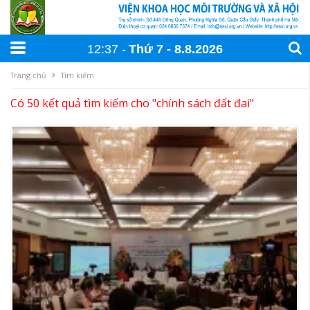
12:37
Thứ 7
8
.
8
.
2026
Trang chủ
Tìm kiếm
Có 50 kết quả tìm kiếm cho "
chính sách đất đai
"