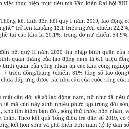
o việc thực hiện mục tiêu mà Văn kiện Đại hội XIII
 Thống kê, tính đến hết quý I năm 2019, lao động c
nghề” trở lên khoảng 12,1 triệu người, chiếm 22,2%;
ghề tại các khu là 20,1%, trong đó nữ chiếm 54,9%
 đến hết quý II năm 2020 thu nhập bình quân của 
bình quân tháng của lao động nam là 6,1 triệu đồn
ập bình quân của công nhân tại các khu công nghiệp
- 7 triệu đồng/tháng (chiếm 81% tổng số lao động)
n chưa đáp ứng được các nhu cầu của cuộc sống của 
ự mất cân đối về số lao động nam, nữ như đã nêu ở
h tế mà còn nảy sinh nhiều phức tạp trong đời sốn
 khó tìm kiếm bạn đời, sống thử trước hôn nhân, v
thân. Theo kết quả Tổng điều tra dân số 2019, có 
hướng kết hôn sớm và phổ biến hơn nam (tỷ lệ dân s