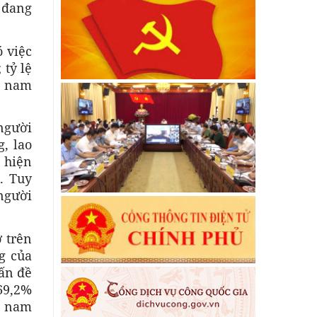
 đang
ó việc
 tỷ lệ
, nam
người
g, lao
 hiện
. Tuy
người
 trên
g của
ấn đề
69,2%
ố nam