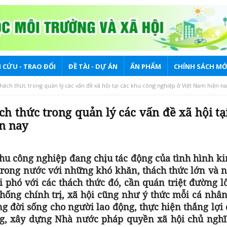
 CỨU - TRAO ĐỔI
ĐỀ TÀI - DỰ ÁN
ẤN PHẨM
CHÍNH SÁCH MỚ
ách thức trong quản lý các vấn đề xã hội tại các khu công nghiệp ở Việt Nam hiện na
 thức trong quản lý các vấn đề xã hội tạ
n nay
khu công nghiệp đang chịu tác động của tình hình ki
ư trong nước với những khó khăn, thách thức lớn và
 phó với các thách thức đó, cần quán triệt đường l
hống chính trị, xã hội cũng như ý thức mỗi cá nhâ
 đời sống cho người lao động, thực hiện thắng lợi 
ững, xây dựng Nhà nước pháp quyền xã hội chủ nghĩ