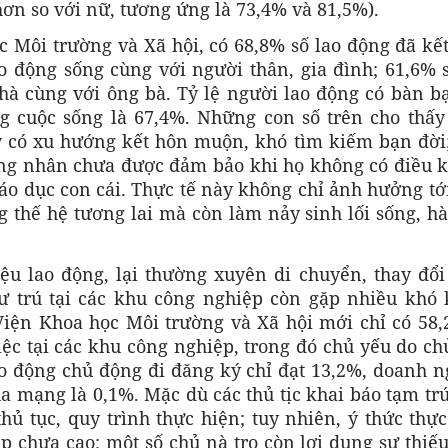
 hơn so với nữ, tương ứng là 73,4% và 81,5%).
c Môi trường và Xã hội, có 68,8% số lao động đã kế
ao động sống cùng với người thân, gia đình; 61,6% 
hà cùng với ông bà. Tỷ lệ người lao động có bàn b
ng cuộc sống là 67,4%. Những con số trên cho thấy
y có xu hướng kết hôn muộn, khó tìm kiếm bạn đời;
ng nhân chưa được đảm bảo khi họ không có điều k
áo dục con cái. Thực tế này không chỉ ảnh hưởng tớ
ng thế hệ tương lai mà còn làm nảy sinh lối sống, h
riệu lao động, lại thường xuyên di chuyển, thay đổ
cư trú tại các khu công nghiệp còn gặp nhiều khó 
Viện Khoa học Môi trường và Xã hội mới chỉ có 58,
iệc tại các khu công nghiệp, trong đó chủ yếu do c
ao động chủ động đi đăng ký chỉ đạt 13,2%, doanh 
ua mạng là 0,1%. Mặc dù các thủ tịc khai báo tạm tr
ủ tục, quy trình thực hiện; tuy nhiên, ý thức thự
 chưa cao; một số chủ nà trọ còn lợi dụng sự thiế