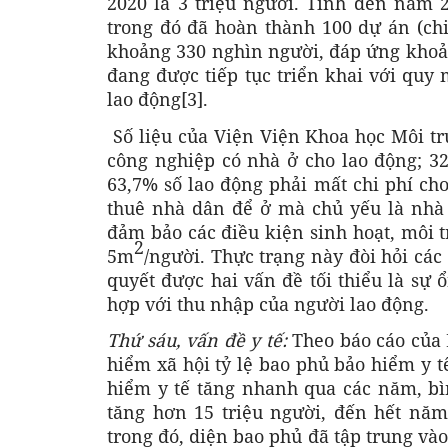
2020 là 3 triệu người. Tính đến năm 
trong đó đã hoàn thành 100 dự án (ch
khoảng 330 nghìn người, đáp ứng khoản
đang được tiếp tục triển khai với quy
lao động[3].
Số liệu của Viện Viện Khoa học Môi tr
công nghiệp có nhà ở cho lao động; 3
63,7% số lao động phải mất chi phí ch
thuê nhà dân để ở mà chủ yếu là nhà
đảm bảo các điều kiện sinh hoạt, môi t
2
5m
/người. Thực trạng này đòi hỏi các
quyết được hai vấn đề tối thiểu là sự
hợp với thu nhập của người lao động.
Thứ sáu, vấn đề y tế:
Theo báo cáo của 
hiểm xã hội tỷ lệ bao phủ bảo hiểm y t
hiểm y tế tăng nhanh qua các năm, 
tăng hơn 15 triệu người, đến hết năm
trong đó, diện bao phủ đã tập trung v