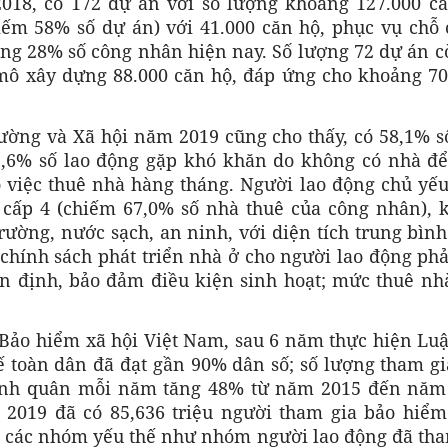
2018, có 172 dự án với số lượng khoảng 127.000 că
iếm 58% số dự án) với 41.000 căn hộ, phục vụ chỗ 
g 28% số công nhân hiện nay. Số lượng 72 dự án cò
 mô xây dựng 88.000 căn hộ, đáp ứng cho khoảng 70
ường và Xã hội năm 2019 cũng cho thấy, có 58,1% s
2,6% số lao động gặp khó khăn do không có nhà để
o việc thuê nhà hàng tháng. Người lao động chủ yếu
 cấp 4 (chiếm 67,0% số nhà thuê của công nhân), 
rường, nước sạch, an ninh, với diện tích trung bình
 chính sách phát triển nhà ở cho người lao động phả
 ổn định, bảo đảm điều kiện sinh hoạt; mức thuê nh
Bảo hiểm xã hội Việt Nam, sau 6 năm thực hiện Luậ
ế toàn dân đã đạt gần 90% dân số; số lượng tham g
bình quân mỗi năm tăng 48% từ năm 2015 đến năm
 2019 đã có 85,636 triệu người tham gia bảo hiểm 
ào các nhóm yếu thế như nhóm người lao động đã tha