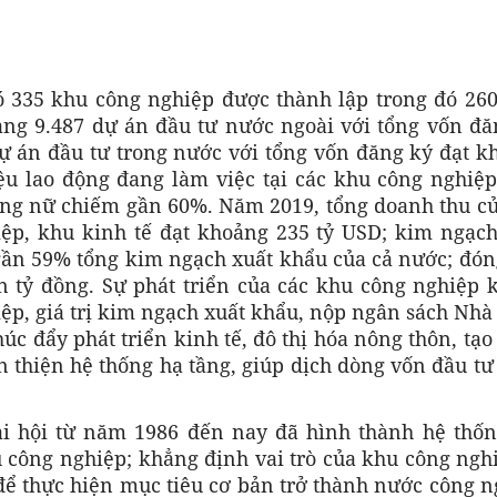
có 335 khu công nghiệp được thành lập trong đó 26
ảng 9.487 dự án đầu tư nước ngoài với tổng vốn đă
ự án đầu tư trong nước với tổng vốn đăng ký đạt k
iệu lao động đang làm việc tại các khu công nghiệp
động nữ chiếm gần 60%. Năm 2019, tổng doanh thu c
ệp, khu kinh tế đạt khoảng 235 tỷ USD; kim ngạch
gần 59% tổng kim ngạch xuất khẩu của cả nước; đón
 tỷ đồng. Sự phát triển của các khu công nghiệp 
iệp, giá trị kim ngạch xuất khẩu, nộp ngân sách Nh
úc đẩy phát triển kinh tế, đô thị hóa nông thôn, tạ
 thiện hệ thống hạ tầng, giúp dịch dòng vốn đầu tư
ại hội từ năm 1986 đến nay đã hình thành hệ thốn
 công nghiệp; khẳng định vai trò của khu công nghi
ể thực hiện mục tiêu cơ bản trở thành nước công n