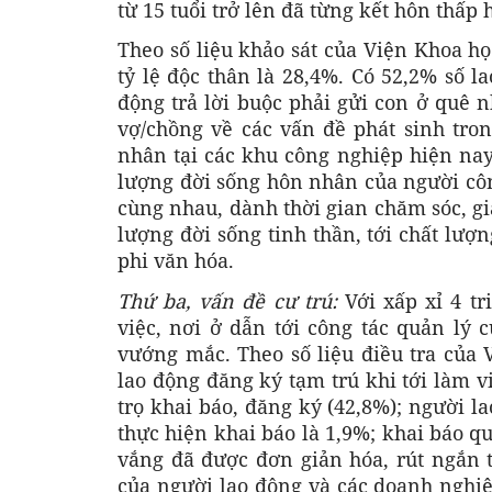
từ 15 tuổi trở lên đã từng kết hôn thấp
Theo số liệu khảo sát của Viện Khoa họ
tỷ lệ độc thân là 28,4%. Có 52,2% số l
động trả lời buộc phải gửi con ở quê n
vợ/chồng về các vấn đề phát sinh tro
nhân tại các khu công nghiệp hiện na
lượng đời sống hôn nhân của người cô
cùng nhau, dành thời gian chăm sóc, gi
lượng đời sống tinh thần, tới chất lượ
phi văn hóa.
Thứ ba, vấn đề cư trú:
Với xấp xỉ 4 t
việc, nơi ở dẫn tới công tác quản lý 
vướng mắc. Theo số liệu điều tra của 
lao động đăng ký tạm trú khi tới làm v
trọ khai báo, đăng ký (42,8%); người l
thực hiện khai báo là 1,9%; khai báo q
vắng đã được đơn giản hóa, rút ngắn th
của người lao động và các doanh nghiệp