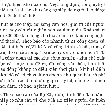
u thực hiện khai báo hộ. Việc ứng dụng công nghệ 
 hiệu quả tại các khu công nghiệp do người lao độn
u biết để thực hiện.
Thực tế cho thấy, đời sống văn hóa, giải trí của ngườ
hiện nay còn rất nghèo nàn và đơn điệu. Khảo sát 
n 800.000 lao động cho thấy chỉ có 6 khu công ngh
hể thao[2]. Theo báo cáo nhanh từ 21 công đoàn cá
Bắc thì hiện có/21 KCN có công trình xã hội, trong 
n, 3 sân cầu lông, 1 sân bóng đá với diện tích 1.7
ủa công đoàn tại các khu công nghiệp - khu chế xuấ
c các mục tiêu đề ra; đời sống văn hóa, tinh thầ
ao động không có điều kiện thời gian, kinh tế để 
g khi đó các dịch vụ kinh doanh như quán hát, cà phê
a được các địa phương quản lý tốt, dẫn đến nhiều
mại dâm, cờ bạc, nghiện hút…
n:
Theo báo cáo của Bộ Xây dựng tính đến đầu năm 
iệp có nhu cầu về chỗ ở là 1,2 triệu người, dự kiế