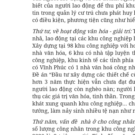
biết của người lao động để thu phí kh
tin trong quản lý cư trú chưa phát huy
có điều kiện, phương tiện cũng như hiể
Thứ tư, về hoạt động văn hóa - giải trí:
nhâ, lao động tại các khu công nghiệp 
Xây dựng tại 98 khu công nghiệp với hơ
nhà văn hóa, 6 khu có nhà tập luyện t
công nghiệp, khu kinh tế các tỉnh phía 
có Vĩnh Phúc có 1 nhà văn hoá công nhâ
Đề án “Đầu tư xây dựng các thiết chế c
hơn 3 năm thực hiện vẫn chưa đạt đượ
người lao động còn nghèo nàn; người l
thụ các giá trị văn hóa, tinh thần. Tron
khát xung quanh khu công nghiệp… chư
tướng, làm nảy sinh nhiều tệ nạn như 
Thứ năm, vấn đề nhà ở cho công nhâ
số lượng công nhân trong khu công ngh