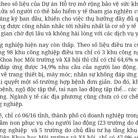
theo số liệu của Dự án Hỗ trợ mở rộng bảo vệ sức k
ửa số người có thẻ bảo hiểm y tế tham gia nghiên c
đăng ký ban đầu, khiến cho việc thụ hưởng đầy đủ 
ờng được công nhân nhắc tới nhiều nhất là cơ sở y tế
i gian chờ đợi lâu và không hài lòng với các dịch vụ y
ng nghiệp hiện nay còn thấp. Theo số liệu điều tra 
ng 98 khu công nghiệp điều tra chỉ có 3 khu công 
 Khoa học Môi trường và Xã hội thì chỉ có chỉ 64,6% 
đáp ứng được 34,9% nhu cầu của người lao động.
 về trang thiết bị, máy móc; nhân sự không đáp ứng
i quyết một số trường hợp bệnh đơn giản. Do đó, kh
ệnh, ngộ độc tập thể, tai nạn lao động tập thể… các
ống. Ngành y tế các địa phương cũng chưa có cơ chế
g nghiệp.
, chỉ có 06/16 tỉnh, thành phố có doanh nghiệp tro
ầm non phục vụ cho người lao động (23 trường do 
ông nghiệp và 5 trường do chủ đầu tư hạ tầng khu
Viện Khoa học Môi trường và Xã hội, chỉ có 47,0% 