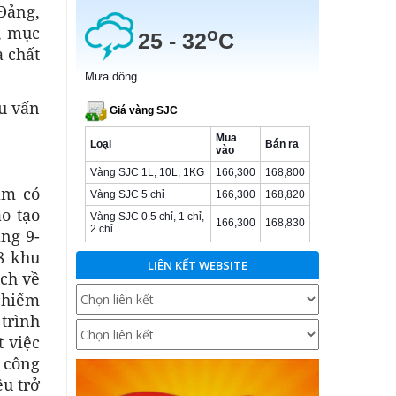
 Đảng,
c, mục
à chất
ều vấn
am có
o tạo
ng 9-
8 khu
LIÊN KẾT WEBSITE
ệch về
chiếm
 trình
t việc
 công
u trở