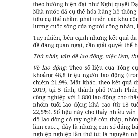
theo hướng hiện đại như Nghị quyết Đại
Nhà nước đã cụ thể hóa bằng hệ thống c
tiêu cụ thể nhằm phát triển các khu cô
lượng cuộc sống của người công nhân, l
Tuy nhiên, bên cạnh những kết quả đã đ
đề đáng quan ngại, cần giải quyết thể 
Thứ nhất, vấn đề lao động, việc làm, t
Về lao động:
Theo số liệu của Tổng cụ
khoảng 48,8 triệu người lao động (tro
chiếm 21,9%. Mặt khác, theo kết quả đ
2019, tại 5 tỉnh, thành phố (Vĩnh Ph
công nghiệp với 1.880 lao động cho thấ
nhóm tuổi lao động khá cao (từ 18 tuổ
22,5%). Số liệu này cho thấy nhiều vấn 
độ lao động có tay nghề còn thấp, nhóm
làm cao…, đây là những con số đáng b
nghiệp nghiệp lần thứ tư; là nguyên n