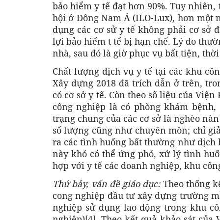
bảo hiểm y tế đạt hơn 90%. Tuy nhiên, 
hội ở Đông Nam Á (ILO-Lux), hơn một n
dụng các cơ sử y tế không phải cơ sở 
lợi bảo hiểm t tế bị hạn chế. Lý do thư
nhà, sau đó là giờ phục vụ bất tiện, thờ
Chất lượng dịch vụ y tế tại các khu cô
Xây dựng 2018 đã trích dẫn ở trên, tro
có cơ sở y tế. Còn theo số liệu của Viện
công nghiệp là có phòng khám bệnh, 
trạng chung của các cơ sở là nghèo nàn
số lượng cũng như chuyên môn; chỉ giả
ra các tình huống bất thường như dịch b
này khó có thể ứng phó, xử lý tình hu
hợp với y tế các doanh nghiệp, khu côn
Thứ bảy, vấn đề giáo dục:
Theo thống kê
cong nghiệp đầu tư xây dựng trường m
nghiệp sử dụng lao động trong khu c
nghiệp)[4]. Theo kết quả khảo sát của 