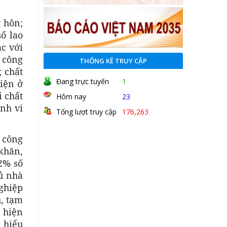
t hôn;
số lao
ạc với
 công
THỐNG KÊ TRUY CẬP
 chất
Đang trực tuyến
1
iện ở
i chất
Hôm nay
23
ành vi
Tổng lượt truy cập
176,263
i công
khăn,
2% số
hủ nhà
nghiệp
ú, tạm
c hiện
u hiểu