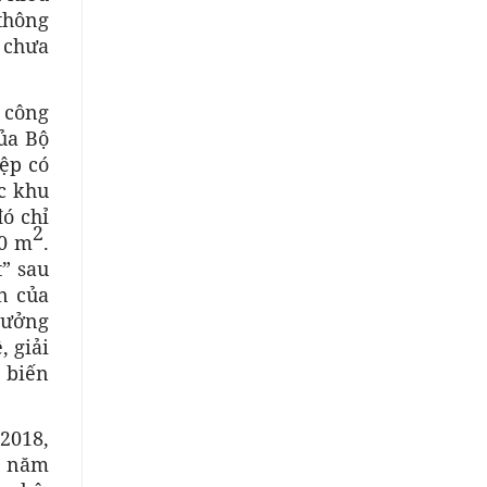
thông
g chưa
i công
của Bộ
iệp có
c khu
đó chỉ
2
00 m
.
t” sau
n của
hưởng
, giải
 biến
2018,
n năm