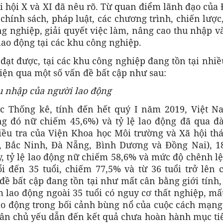
 hội X và XI đã nêu rõ. Từ quan điểm lãnh đạo của
hính sách, pháp luật, các chương trình, chiến lượ
ng nghiệp, giải quyết việc làm, nâng cao thu nhập v
ao động tại các khu công nghiệp.
ạt được, tại các khu công nghiệp đang tồn tại nhi
hiện qua một số vấn đề bất cập như sau:
hu nhập của người lao động
c Thống kê, tính đến hết quý I năm 2019, Việt N
ng đó nữ chiếm 45,6%) và tỷ lệ lao động đã qua đà
iều tra của Viện Khoa học Môi trường và Xã hội thá
úc, Bắc Ninh, Đà Nẵng, Bình Dương và Đồng Nai), 1
y, tỷ lệ lao động nữ chiếm 58,6% và mức độ chênh l
i đến 35 tuổi, chiếm 77,5% và từ 36 tuổi trở lên 
đề bất cập đang tồn tại như mất cân bằng giới tính,
 lao động ngoài 35 tuổi có nguy cơ thất nghiệp, mấ
áo động trong bối cảnh bùng nổ của cuộc cách mạng
hân chủ yếu dẫn đến kết quả chưa hoàn hành mục tiê