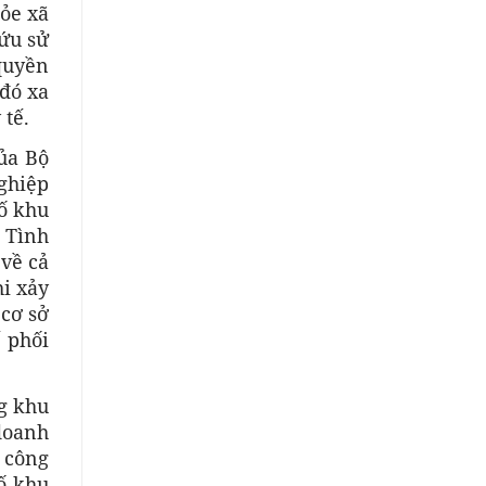
hỏe xã
ứu sử
quyền
 đó xa
 tế.
của Bộ
nghiệp
số khu
 Tình
 về cả
i xảy
 cơ sở
 phối
ng khu
doanh
 công
số khu