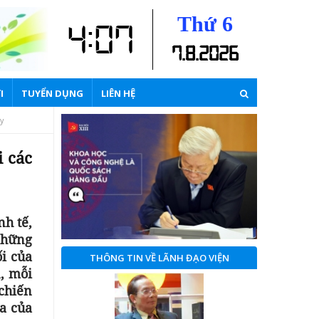
Thứ 6
4:07
7
.
8
.
2026
I
TUYỂN DỤNG
LIÊN HỆ
y
i các
nh tế,
 những
ối của
THÔNG TIN VỀ LÃNH ĐẠO VIỆN
n, mỗi
chiến
a của