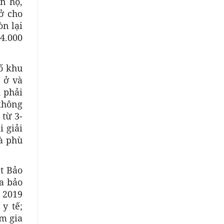
n hộ,
ở cho
n lại
4.000
ố khu
 ở và
 phải
không
 từ 3-
i giải
à phù
t Bảo
ia bảo
 2019
y tế;
m gia