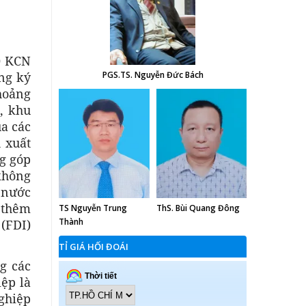
0 KCN
ng ký
PGS.TS. Nguyễn Đức Bách
hoảng
, khu
ủa các
 xuất
g góp
không
à nước
o thêm
TS Nguyễn Trung
ThS. Bùi Quang Đông
Thành
 (FDI)
TỈ GIÁ HỐI ĐOÁI
g các
ệp là
ghiệp