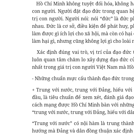
Hồ Chí Minh không tuyệt đối hóa, không hạ t
con người. Người đặt đạo đức trong quan hệ 
trị con người. Người nói: nói “đức” là đức ph
nhau. Đức là cơ sở, điều kiện để phát huy, 
làm được gì ích lợi cho xã hội, mà còn có hạ
làm hại gì, nhưng cũng không lợi gì cho loài 
Xác định đúng vai trò, vị trí của đạo đức 
luôn quan tâm chăm lo xây dựng đạo đức củ
nhất trong giá trị con người Việt Nam mà Hồ
- Những chuẩn mực cấu thành đạo đức trong 
+ Trung với nước, trung với Đảng, hiếu vớ
đầu, là tiêu chuẩn để xem xét, đánh giá đạ
cách mạng được Hồ Chí Minh bàn với những n
“trung với nước, trung với Đảng, hiếu với dâ
“Trung với nước” có nội hàm là trung thàn
hướng mà Đảng và dân đồng thuận xác định là