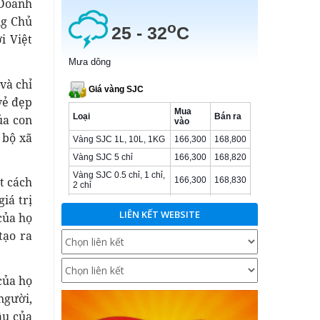
 Doanh
ng Chủ
i Việt
và chỉ
vẻ đẹp
ủa con
 bộ xã
t cách
iá trị
LIÊN KẾT WEBSITE
của họ
tạo ra
của họ
người,
ầu của