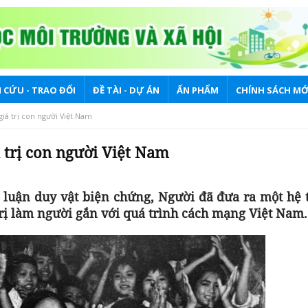
 CỨU - TRAO ĐỔI
ĐỀ TÀI - DỰ ÁN
ẤN PHẨM
CHÍNH SÁCH MỚ
giá trị con người Việt Nam
 trị con người Việt Nam
 luận duy vật biện chứng, Người đã đưa ra một hệ 
trị làm người gắn với quá trình cách mạng Việt Nam.