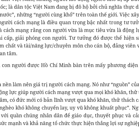
ốc; là dân tộc Việt Nam đang bị đô hộ bởi chủ nghĩa thực d
nước”, những “người cùng khổ” trên toàn thế giới. Việc xâ
i người cách mạng là điều quan trọng bậc nhất trong tư tư
và cách mạng rằng con người vừa là mục tiêu vừa là động l
ai cấp, giải phóng con người. Tư tưởng đó được thể hiện s
 chất và tài/năng lực/chuyên môn cho cán bộ, đảng viên 
an tâm.
rị con người được Hồ Chí Minh bàn trên mấy phương diện
là nền làm nên giá trị người cách mạng. Nó như “nguồn” của
 động lực giúp người cách mạng vượt qua mọi khó khăn, thử 
tâm, có đức mới có bản lĩnh vượt qua khó khăn, thử thách 
 nghèo khó không chuyển lay, uy vũ không khuất phục”. Ng
t với quần chúng nhân dân để giáo dục, thuyết phục và c
 sức mạnh và khả năng tổ chức thực hiện thắng lợi sự nghiệ