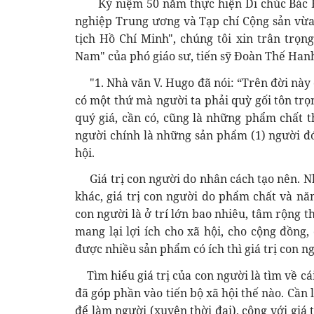
Kỷ niệm 50 năm thực hiện Di chúc Bác H
nghiệp Trung ương và Tạp chí Cộng sản vừa
tịch Hồ Chí Minh", chúng tôi xin trân trọng
Nam" của phó giáo sư, tiến sỹ Đoàn Thế Hanh 
"1. Nhà văn V. Hugo đã nói: “Trên đời này c
có một thứ mà người ta phải quỳ gối tôn trọn
quý giá, cần có, cũng là những phẩm chất t
người chính là những sản phẩm (1) người đó t
hội.
Giá trị con người do nhân cách tạo nên. Nh
khác, giá trị con người do phẩm chất và năn
con người là ở trí lớn bao nhiêu, tâm rộng t
mang lại lợi ích cho xã hội, cho cộng đồng
được nhiều sản phẩm có ích thì giá trị con n
Tìm hiểu giá trị của con người là tìm về cá
đã góp phần vào tiến bộ xã hội thế nào. Cần l
để làm người (xuyên thời đại), cộng với giá 