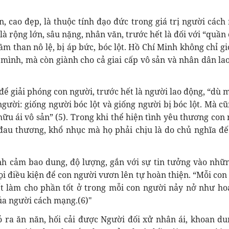
, cao đẹp, là thuộc tính đạo đức trong giá trị người cách
à rộng lớn, sâu nặng, nhân văn, trước hết là đối với “quần
m than nô lệ, bị áp bức, bóc lột. Hồ Chí Minh không chỉ gi
 mình, mà còn giành cho cả giai cấp vô sản và nhân dân la
ể giải phóng con người, trước hết là người lao động, “dù 
người: giống người bóc lột và giống người bị bóc lột. Mà cũ
 hữu ái vô sản” (5). Trong khi thể hiện tình yêu thương con 
đau thương, khổ nhục mà họ phải chịu là do chủ nghĩa đế
h cảm bao dung, độ lượng, gắn với sự tin tưởng vào nhữ
ọi điều kiện để con người vươn lên tự hoàn thiện. “Mỗi con
iết làm cho phần tốt ở trong mỗi con người nảy nở như h
của người cách mạng.(6)"
 ra ăn năn, hối cải được Người đối xử nhân ái, khoan du