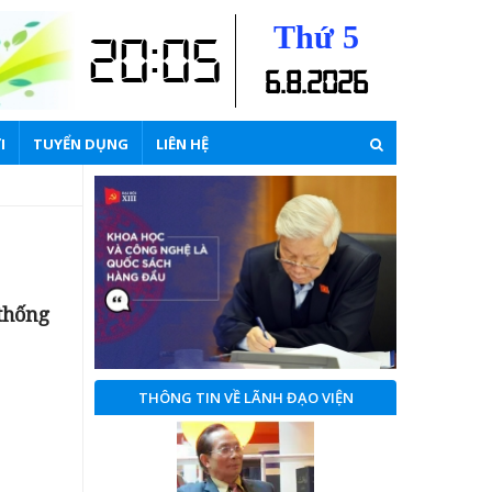
Thứ 5
20:05
6
.
8
.
2026
I
TUYỂN DỤNG
LIÊN HỆ
thống
THÔNG TIN VỀ LÃNH ĐẠO VIỆN