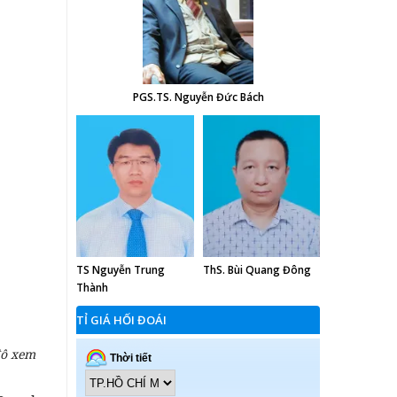
PGS.TS. Nguyễn Đức Bách
TS Nguyễn Trung
ThS. Bùi Quang Đông
Thành
TỈ GIÁ HỐI ĐOÁI
đô xem