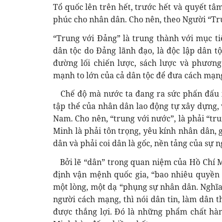
Tổ quốc lên trên hết, trước hết và quyết t
phúc cho nhân dân. Cho nên, theo Người “Tru
“Trung với Đảng” là trung thành với mục t
dân tộc do Đảng lãnh đạo, là độc lập dân tộ
đường lối chiến lược, sách lược và phươn
mạnh to lớn của cả dân tộc để đưa cách mạng
Chế độ mà nước ta đang ra sức phấn đấu xâ
tập thể của nhân dân lao động tự xây dựng, 
Nam. Cho nên, “trung với nước”, là phải “tru
Minh là phải tôn trọng, yêu kính nhân dân,
dân và phải coi dân là gốc, nền tảng của sự 
Bởi lẽ “dân” trong quan niệm của Hồ Chí Mi
định vận mệnh quốc gia, “bao nhiêu quyền h
một lòng, một dạ “phụng sự nhân dân. Nghĩa l
người cách mạng, thì nói dân tin, làm dân 
được thắng lợi. Đó là những phẩm chất hà