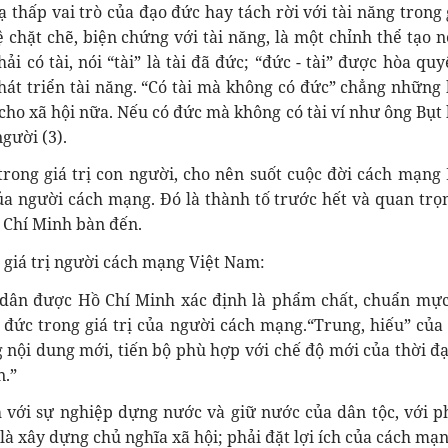
hấp vai trò của đạo đức hay tách rời với tài năng trong g
chặt chẽ, biện chứng với tài năng, là một chỉnh thể tạo n
ải có tài, nói “tài” là tài đã đức; “đức - tài” được hòa quy
phát triển tài năng. “Có tài mà không có đức” chẳng những
i cho xã hội nữa. Nếu có đức mà không có tài ví như ông Bụt
người (3).
trong giá trị con người, cho nên suốt cuộc đời cách mạng
a người cách mạng. Đó là thành tố trước hết và quan trọ
 Chí Minh bàn đến.
giá trị người cách mạng Việt Nam:
i dân được Hồ Chí Minh xác định là phẩm chất, chuẩn mự
o đức trong giá trị của người cách mạng.“Trung, hiếu” của
ội dung mới, tiến bộ phù hợp với chế độ mới của thời đạ
n.”
h với sự nghiệp dựng nước và giữ nước của dân tộc, với 
 xây dựng chủ nghĩa xã hội; phải đặt lợi ích của cách mạn