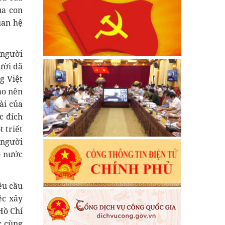
ủa con
uan hệ
 người
ười đã
g Việt
ạo nên
ài của
c đích
 triết
 người
o nước
êu cầu
ệc xây
Hồ Chí
c cùng