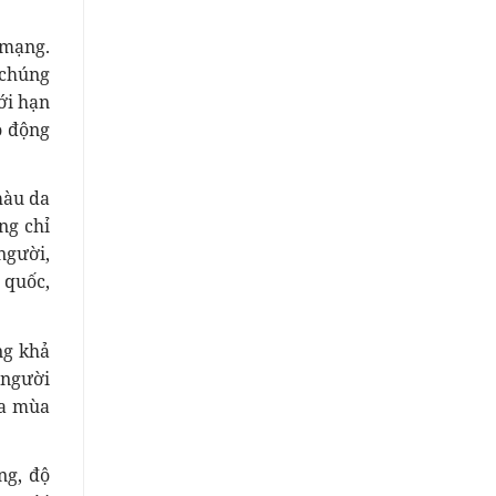
 mạng.
 chúng
ới hạn
o động
màu da
ng chỉ
người,
 quốc,
ng khả
 người
oa mùa
ng, độ