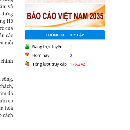
ân; và
y dựng
ởng Hồ
ực của
THỐNG KÊ TRUY CẬP
âu sắc
và mỗi
Đang trực tuyến
1
Hôm nay
2
 chính
Tổng lượt truy cập
176,242
 sông,
thách,
cám dỗ
ười có
ảm hoá
p cách