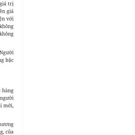
iá trị
ên giá
ện với
 không
 không
 Người
ng bậc
c hàng
 người
i mới,
phương
g, của