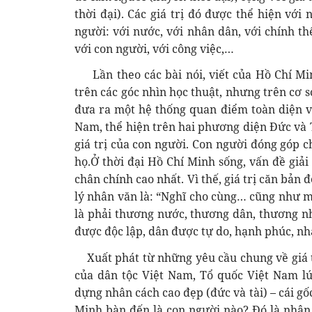
thời đại). Các giá trị đó được thể hiện vớ
người: với nước, với nhân dân, với chính t
với con người, với công việc,…
Lần theo các bài nói, viết của Hồ Chí Minh
trên các góc nhìn học thuật, nhưng trên cơ 
đưa ra một hệ thống quan điểm toàn diện và
Nam, thể hiện trên hai phương diện Đức và T
giá trị của con người. Con người đóng góp c
họ.Ở thời đại Hồ Chí Minh sống, vấn đề giả
chân chính cao nhất. Vì thế, giá trị căn bản
lý nhân văn là: “Nghĩ cho cùng… cũng như mọ
là phải thương nước, thương dân, thương nh
được độc lập, dân được tự do, hạnh phúc, nhâ
Xuất phát từ những yêu cầu chung về giá tr
của dân tộc Việt Nam, Tổ quốc Việt Nam l
dựng nhân cách cao đẹp (đức và tài) – cái gố
Minh bàn đến là con người nào? Đó là nhân