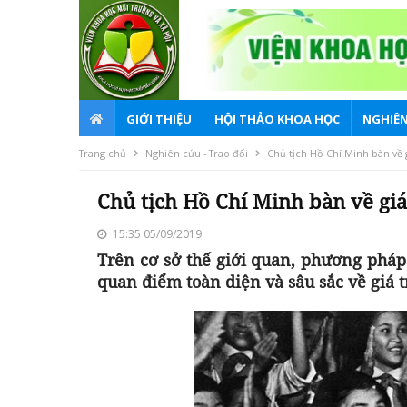
GIỚI THIỆU
HỘI THẢO KHOA HỌC
NGHIÊN
Trang chủ
Nghiên cứu - Trao đổi
Chủ tịch Hồ Chí Minh bàn về 
Chủ tịch Hồ Chí Minh bàn về giá
15:35 05/09/2019
Trên cơ sở thế giới quan, phương pháp
quan điểm toàn diện và sâu sắc về giá 