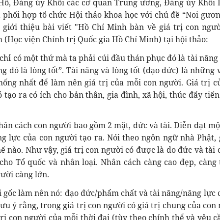
ồ, Đảng ủy Khối các cơ quan Trung ương, Đảng ủy Khối
 phối hợp tổ chức Hội thảo khoa học với chủ đề “Noi gươ
 giới thiệu bài viết "Hồ Chí Minh bàn về giá trị con ngườ
(Học viện Chính trị Quốc gia Hồ Chí Minh) tại hội thảo:
hỉ có một thứ mà ta phải cúi đầu thán phục đó là tài năng 
g đó là lòng tốt”. Tài năng và lòng tốt (đạo đức) là những 
hống nhất để làm nên giá trị của mỗi con người. Giá trị c
ạo ra có ích cho bản thân, gia đình, xã hội, thúc đẩy tiến
ân cách con người bao gồm 2 mặt, đức và tài. Diễn đạt mộ
g lực của con người tạo ra. Nói theo ngôn ngữ nhà Phật, g
hế nào. Như vậy, giá trị con người có được là do đức và tài 
, cho Tổ quốc và nhân loại. Nhân cách càng cao đẹp, càng 
gười càng lớn.
i gốc làm nên nó: đạo đức/phẩm chất và tài năng/năng lực 
ưu ý rằng, trong giá trị con người có giá trị chung của con 
trị con người của mỗi thời đại (tùy theo chính thể và yêu c