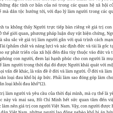
i những đặc tính cơ bản của nó trong các quan hệ xã hội c
hể mà dân tộc hướng tới, với đạo lý làm người trong các q
 ta không thấy Người trực tiếp bàn riêng về giá trị con
sở thế giới quan, phương pháp luận duy vật biện chứng, Ng
 sâu sắc về giá trị làm người gắn với quá trình cách mạn
ài (phẩm chất và năng lực) và xác định đức và tài là gốc t
ho sự phát triển của xã hội đến đâu tùy thuộc vào đức và t
i phóng con người, đem lại hạnh phúc cho con người là mụ
 để làm người trong thời đại đó được Người khái quát với một
i vấn đề khác, là vấn đề ở đời và làm người. Ở đời và làm
ân loại đau khổ bị áp bức. Phải làm sao đóng góp làm ch
n loại khỏi đau khổ”(2).
ị làm người và yêu cầu của thời đại mình, mà cụ thể là y
úc này và mai sau, Hồ Chí Minh hết sức quan tâm đến vi
c làm nên giá trị con người Việt Nam. Vậy, con người được 
 dân Việt Nam, những người lao động nghèo khổ bị áp bứ