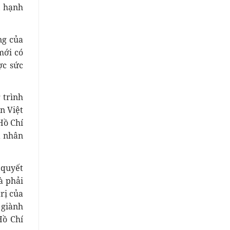
, hạnh
ng của
mới có
ợc sức
 trình
n Việt
Hồ Chí
a nhân
 quyết
à phải
rị của
 giành
Hồ Chí