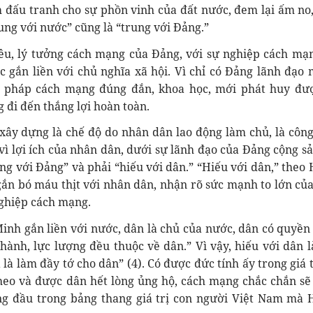
âm đấu tranh cho sự phồn vinh của đất nước, đem lại ấm no
ng với nước” cũng là “trung với Đảng.”
iêu, lý tưởng cách mạng của Đảng, với sự nghiệp cách mạ
c gắn liền với chủ nghĩa xã hội. Vì chỉ có Đảng lãnh đạo 
g pháp cách mạng đúng đắn, khoa học, mới phát huy đư
 đi đến thắng lợi hoàn toàn.
y dựng là chế độ do nhân dân lao động làm chủ, là công
vì lợi ích của nhân dân, dưới sự lãnh đạo của Đảng cộng sả
ng với Đảng” và phải “hiếu với dân.” “Hiếu với dân,” theo 
 gắn bó máu thịt với nhân dân, nhận rõ sức mạnh to lớn củ
nghiệp cách mạng.
nh gắn liền với nước, dân là chủ của nước, dân có quyền
ành, lực lượng đều thuộc về dân.” Vì vậy, hiếu với dân l
à làm đầy tớ cho dân” (4). Có được đức tính ấy trong giá t
theo và được dân hết lòng ủng hộ, cách mạng chắc chắn sẽ
ng đầu trong bảng thang giá trị con người Việt Nam mà 