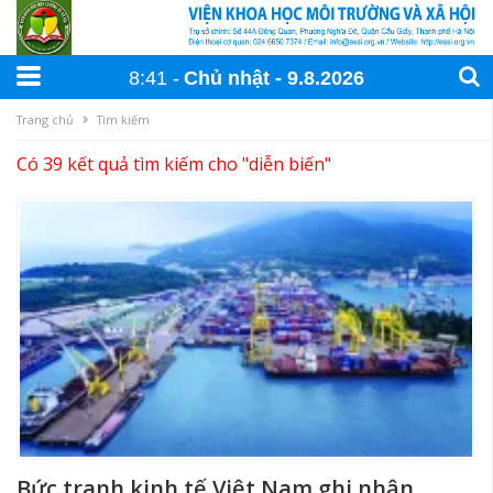
8:41
Chủ nhật
9
.
8
.
2026
Trang chủ
Tìm kiếm
Có 39 kết quả tìm kiếm cho "
diễn biến
"
Bức tranh kinh tế Việt Nam ghi nhận