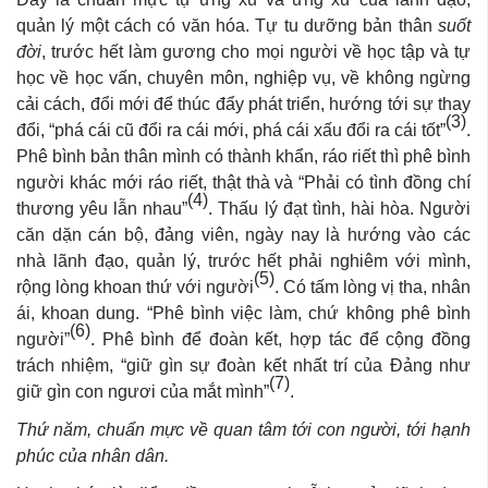
quản lý một cách có văn hóa. Tự tu dưỡng bản thân
suốt
đời
, trước hết làm gương cho mọi người về học tập và tự
học về học vấn, chuyên môn, nghiệp vụ, về không ngừng
cải cách, đổi mới để thúc đẩy phát triển, hướng tới sự thay
(3)
đổi, “phá cái cũ đổi ra cái mới, phá cái xấu đổi ra cái tốt”
.
Phê bình bản thân mình có thành khẩn, ráo riết thì phê bình
người khác mới ráo riết, thật thà và “Phải có tình đồng chí
(4)
thương yêu lẫn nhau”
. Thấu
lý đạt tình, hài hòa. Người
căn dặn cán bộ, đảng viên, ngày nay là hướng vào các
nhà lãnh đạo, quản lý, trước hết phải nghiêm với mình,
(5)
rộng lòng khoan thứ với người
. Có tấm lòng vị tha, nhân
ái, khoan dung. “Phê bình việc làm, chứ không phê bình
(6)
người”
. Phê bình để đoàn kết, hợp tác để cộng đồng
trách nhiệm, “giữ gìn sự đoàn kết nhất trí của Đảng như
(7)
giữ gìn con ngươi của mắt mình”
.
Thứ năm, chuẩn mực về quan tâm tới con người, tới hạnh
phúc của nhân dân.