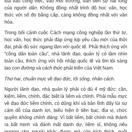
tỏa vào công việc, vào môi trường, dẫn đến
sự hài lòng
của người dân
. Không đồng nhất trình độ học vấn, học
thức với số đo bằng cấp, càng không đồng nhất với văn
hóa.
Trong bối cảnh cuộc Cách mạng công nghiệp lần thứ tư,
học vấn, học thức phải đáp ứng kịp yêu cầu mới của thời
đại, phải đủ sức ngang tầm với quốc tế. Phải thích ứng với
“công dân toàn cầu”, nhà lãnh đạo, quản lý có tầm nhìn
toàn cầu, thích ứng với hội nhập quốc tế và tìm tòi sáng
tạo
con đường
và
cách thức
phát triển của Việt Nam.
Thứ hai
,
chuẩn mực về
đạo đức, lối sống, nhân cách
.
Người lãnh đạo, nhà quản lý phải có đủ 4 mỹ đức: cần,
kiệm, liêm, chính, đặc biệt là liêm và chính. Phải mẫu mực
về đạo đức liêm chính, có dũng khí và bản lĩnh đẩy lùi sự
cám dỗ của danh lợi, biểu hiện ở tiền bạc, địa vị, chức
quyền
không chính đáng
. Vì bất liêm, bất chính mà thành
ra bất minh và đánh mất danh dự, liêm sỉ, không nêu
gương cho người khác được mà còn kích thích, nuôi