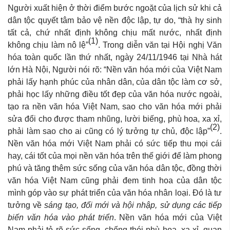
Người xuất hiện ở thời điểm bước ngoặt của lịch sử khi cả
dân tộc quyết tâm bảo vệ nền độc lập, tự do, “thà hy sinh
tất cả, chứ nhất định không chịu mất nước, nhất định
(1)
không chịu làm nô lệ”
. Trong diễn văn tại Hội nghị Văn
hóa toàn quốc lần thứ nhất, ngày 24/11/1946 tại Nhà hát
lớn Hà Nội, Người nói rõ: “Nền văn hóa mới của Việt Nam
phải lấy hạnh phúc của nhân dân, của dân tộc làm cơ sở,
phải học lấy những điều tốt đẹp của văn hóa nước ngoài,
tạo ra nền văn hóa Việt Nam, sao cho văn hóa mới phải
sửa đổi cho được tham nhũng, lười biếng, phù hoa, xa xỉ,
(2)
phải làm sao cho ai cũng có lý tưởng tự chủ, độc lập”
.
Nền văn hóa mới Việt Nam phải có sức tiếp thu mọi cái
hay, cái tốt của mọi nền văn hóa trên thế giới để làm phong
phú và tăng thêm sức sống của văn hóa dân tộc, đồng thời
văn hóa Việt Nam cũng phải đem tinh hoa của dân tộc
mình góp vào sự phát triển của văn hóa nhân loại. Đó là tư
tưởng về
sáng tạo, đổi mới
và
hội nhập, sử dụng các tiếp
biến văn hóa vào phát triển
. Nền văn hóa mới của Việt
Nam phải tỏ rõ sức sống, chống thói phù hoa, xa xỉ, quan