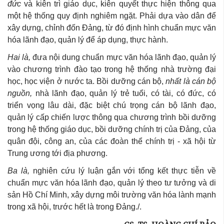
đức
và kiên trì giáo dục, kiên quyết thực hiện thông qua
một hệ thống quy định nghiêm ngặt. Phải dựa vào dân để
xây dựng, chỉnh đốn Đảng, từ đó định hình chuẩn mực văn
hóa lãnh đạo, quản lý để áp dụng, thực hành.
Hai là,
đưa nội dung chuẩn mực văn hóa lãnh đạo, quản lý
vào chương trình đào tạo trong hệ thống nhà trường đại
học, học viện ở nước ta. Bồi dưỡng cán bộ,
nhất là cán bộ
nguồn,
nhà lãnh đạo, quản lý trẻ tuổi, có tài, có đức, có
triển vọng lâu dài, đặc biệt chú trọng cán bộ lãnh đạo,
quản lý cấp chiến lược thông qua chương trình bồi dưỡng
trong hệ thống giáo dục, bồi dưỡng chính trị của Đảng, của
quân đội, công an, của các đoàn thể chính trị - xã hội từ
Trung ương tới địa phương.
Ba là,
nghiên cứu lý luận gắn với tổng kết thực tiễn về
chuẩn mực văn hóa lãnh đạo, quản lý theo tư tưởng và di
sản Hồ Chí Minh, xây dựng môi trường văn hóa lành mạnh
trong xã hội, trước hết là trong Đảng./.