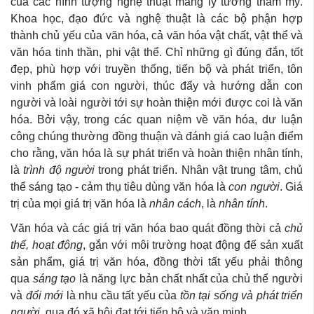
của các hình tượng nghệ thuật mang lý tưởng thẩm mỹ.
Khoa học, đạo đức và nghệ thuật là các bộ phận hợp
thành chủ yếu của văn hóa, cả văn hóa vật chất, vật thể và
văn hóa tinh thần, phi vật thể. Chỉ những gì đúng đắn, tốt
đẹp, phù hợp với truyền thống, tiến bộ và phát triển, tôn
vinh phẩm giá con người, thúc đẩy và hướng dẫn con
người và loài người tới sự hoàn thiện mới được coi là văn
hóa. Bởi vậy, trong các quan niệm về văn hóa, dư luận
công chúng thường đồng thuận và đánh giá cao luận điểm
cho rằng, văn hóa là sự phát triển và hoàn thiện nhân tính,
là
trình độ người
trong phát triển. Nhân vật trung tâm, chủ
thể sáng tạo - cảm thụ tiêu dùng văn hóa là
con người
. Giá
trị của mọi giá trị văn hóa là
nhân cách
, là
nhân tính
.
Văn hóa và các giá trị văn hóa bao quát đồng thời cả
chủ
thể, hoạt động
, gắn với môi trường hoạt động để sản xuất
sản phẩm, giá trị văn hóa, đồng thời tất yếu phải thông
qua
sáng tạo
là năng lực bản chất nhất của chủ thể người
và
đổi mới
là nhu cầu tất yếu của
tồn tại sống và phát triển
người
, qua đó xã hội đạt tới tiến bộ và văn minh.