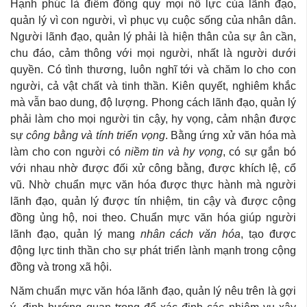
Hạnh phúc là điểm đồng quy mọi nỗ lực của lãnh đạo,
quản lý vì con người, vì phục vụ cuộc sống của nhân dân.
Người lãnh đạo, quản lý phải là hiện thân của sự ân cần,
chu đáo, cảm thông với mọi người, nhất là người dưới
quyền. Có tình thương, luôn nghĩ tới và chăm lo cho con
người, cả vật chất và tinh thần. Kiên quyết, nghiêm khắc
mà vẫn bao dung, độ lượng. Phong cách lãnh đạo, quản lý
phải làm cho mọi người tin cậy, hy vọng, cảm nhận được
sự
công bằng và tính triển vọng
. Bằng ứng xử văn hóa mà
làm cho con người có
niềm tin và hy vọng
, có sự gắn bó
với nhau nhờ được đối xử công bằng, được khích lệ, cổ
vũ. Nhờ chuẩn mực văn hóa được thực hành mà người
lãnh đạo, quản lý được tín nhiệm, tin cậy và được cộng
đồng ủng hộ, noi theo. Chuẩn mực văn hóa giúp người
lãnh đạo, quản lý mang
nhân cách văn hóa
, tạo được
động lực tinh thần cho sự phát triển lành mạnh trong cộng
đồng và trong xã hội.
Năm chuẩn mực văn hóa lãnh đạo, quản lý nêu trên là gợi