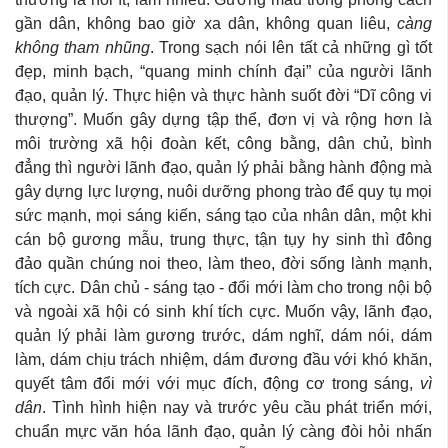
gần dân, không bao giờ xa dân, không quan liêu,
càng
không tham nhũng
. Trong sạch nói lên tất cả những gì tốt
đẹp, minh bạch, “quang minh chính đại” của người lãnh
đạo, quản lý. Thực hiện và thực hành suốt đời “Dĩ công vi
thượng”. Muốn gây dựng tập thể, đơn vị và rộng hơn là
môi trường xã hội đoàn kết, công bằng, dân chủ, bình
đẳng thì người lãnh đạo, quản lý phải bằng hành động mà
gây dựng lực lượng, nuôi dưỡng phong trào để quy tụ mọi
sức mạnh, mọi sáng kiến, sáng tạo của nhân dân, một khi
cán bộ gương mẫu, trung thực, tận tụy hy sinh thì đông
đảo quần chúng noi theo, làm theo, đời sống lành mạnh,
tích cực. Dân chủ - sáng tạo - đổi mới làm cho trong nội bộ
và ngoài xã hội có sinh khí tích cực. Muốn vậy, lãnh đạo,
quản lý phải làm gương trước, dám nghĩ, dám nói, dám
làm, dám chịu trách nhiệm, dám đương đầu với khó khăn,
quyết tâm đổi mới với mục đích, động cơ trong sáng,
vì
dân
. Tình hình hiện nay và trước yêu cầu phát triển mới,
chuẩn mực văn hóa lãnh đạo, quản lý càng đòi hỏi nhấn