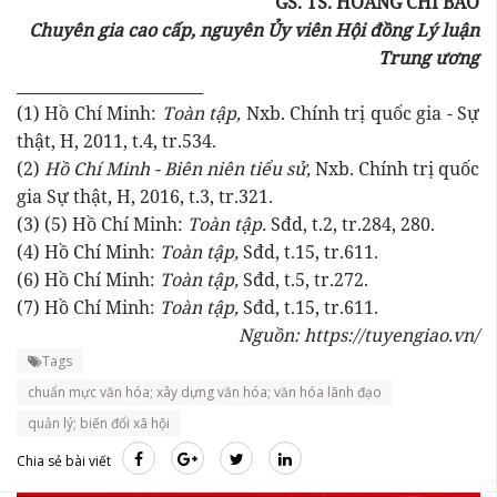
GS. TS. HOÀNG CHÍ BẢO
Chuyên gia cao cấp, nguyên Ủy viên Hội đồng Lý luận
Trung ương
________________________
(1) Hồ Chí Minh:
Toàn tập,
Nxb. Chính trị quốc gia - Sự
thật, H, 2011, t.4, tr.534.
(2)
Hồ Chí Minh - Biên niên tiểu sử,
Nxb. Chính trị quốc
gia Sự thật, H, 2016, t.3, tr.321.
(3) (5) Hồ Chí Minh:
Toàn tập.
Sđd, t.2, tr.284, 280.
(4) Hồ Chí Minh:
Toàn tập,
Sđd, t.15, tr.611.
(6) Hồ Chí Minh:
Toàn tập,
Sđd, t.5, tr.272.
(7) Hồ Chí Minh:
Toàn tập,
Sđd, t.15, tr.611.
Nguồn: https://tuyengiao.vn/
Tags
chuẩn mực văn hóa; xây dựng văn hóa; văn hóa lãnh đạo
quản lý; biến đổi xã hội
Chia sẻ bài viết