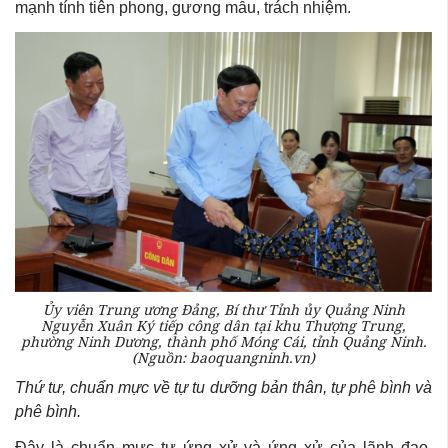
mạnh tính tiên phong, gương mẫu, trách nhiệm.
Ủy viên Trung ương Đảng, Bí thư Tỉnh ủy Quảng Ninh
Nguyễn Xuân Ký tiếp công dân tại khu Thượng Trung,
phường Ninh Dương, thành phố Móng Cái, tỉnh Quảng Ninh.
(Nguồn: baoquangninh.vn)
Thứ tư, chuẩn mực về tự tu dưỡng bản thân, tự phê bình và
phê bình.
Đây là chuẩn mực tự ứng xử và ứng xử của lãnh đạo,