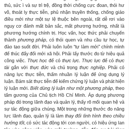
thủ, sức ì và sự trì trệ, đồng thời chống cực đoan, thói hư
vô, thoát ly thực tiễn, phủ nhận truyền thống, chống giáo
điều mới như một sự lệ thuộc bên ngoài, rất dễ rơi vào
nguy cơ đánh mất bản sắc, mất phương hướng, nhất là
phương hướng chính trị. Học vấn, học thức phải chuyển
thành
phương pháp
, có thói quen và nhu cầu tự học, tự
đào tạo suốt đời. Phải luôn luôn “tự làm mới” chính mình
để thúc đẩy đổi mới xã hội. Phải lấy thước đo từ hiệu quả
công việc.
Thực học
để có
thực lực
.
Thực lực
để có
thực
tài
gắn với
thực đức
và chú trọng
thực nghiệp
. Phải có
năng lực thực tiễn, thấm nhuần lý luận để ứng dụng lý
luận. Bám sát thực tiễn để kiểm chứng lý luận và phát hiện
lý luận mới.
Biết dùng lý luận như một phương pháp
, theo
tấm gương của Chủ tịch Hồ Chí Minh. Áp dụng phương
pháp đó trong lãnh đạo và quản lý, thấy rõ mối quan hệ và
sự tác động giữa chúng. Một trong những thước đo năng
lực lãnh đạo, quản lý là làm
thay đổi tình hình theo chiều
hướng tốt
, có sức tác động tới con người, có hiệu ứng lan