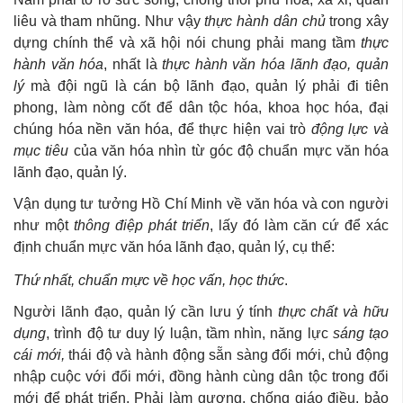
liêu và tham nhũng. Như vậy
thực hành dân chủ
trong xây
dựng chính thể và xã hội nói chung phải mang tầm
thực
hành văn hóa
, nhất là
thực hành văn hóa lãnh đạo, quản
lý
mà đội ngũ là cán bộ lãnh đạo, quản lý phải đi tiên
phong, làm nòng cốt để dân tộc hóa, khoa học hóa, đại
chúng hóa nền văn hóa, để thực hiện vai trò
động lực và
mục tiêu
của văn hóa nhìn từ góc độ chuẩn mực văn hóa
lãnh đạo, quản lý.
Vận dụng tư tưởng Hồ Chí Minh về văn hóa và con người
như một
thông điệp phát triển
, lấy đó làm căn cứ để xác
định chuẩn mực văn hóa lãnh đạo, quản lý, cụ thể:
Thứ nhất,
chuẩn mực về
học vấn, học thức
.
Người lãnh đạo, quản lý cần lưu ý tính
thực chất và hữu
dụng
, trình độ tư duy lý luận, tầm nhìn, năng lực
sáng tạo
cái mới,
thái độ và hành động sẵn sàng đổi mới, chủ động
nhập cuộc với đổi mới, đồng hành cùng dân tộc trong đổi
mới để phát triển. Phải làm gương, chống giáo điều, bảo