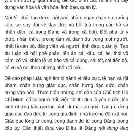
ý, định hướng quan trọng để xác định các nhiệm vụ xây
dựng văn hóa và văn hóa lãnh đạo, quản lý.
Một là,
phải tạo được
đột phá
nhằm ngăn chặn sự xuống
cấp, sự suy đồi về đạo đức xã hội (cả trong cán bộ và
nhân dân, cả trong Đảng và trong xã hội). Đột phá từ ý
thức, nhận thức, lương tâm và danh dự trong mọi người,
nhất là cán bộ, đảng viên và người lãnh đạo, quản lý. Tạo
dư luận xã hội phê phán, lên án cái xấu, cái ác, thói vô
cảm, cổ vũ, khích lệ và bảo vệ cái đúng, cái tốt, cái tiến bộ,
cổ vũ và noi theo những nhân tố mới.
Đề cao pháp luật, nghiêm trị hành vi tiêu cực, tệ nạn và tội
phạm; chấn hưng giáo dục, chấn hưng đạo đức, chấn
hưng văn hóa. Thực hiện những chỉ dẫn của Chủ tịch Hồ
Chí Minh, cổ vũ người tốt, việc tốt, thi đua là yêu nước, tôn
vinh những tấm gương bình dị mà cao quý. Tăng cường
giáo dục đạo đức từ trong gia đình, nhà trường đến xã hội.
Giáo dục lòng tự trọng, trọng danh dự từ trong Đảng, trong
cấp ủy. Cần thiết đưa vào Điều lệ Đảng
nội dung đạo