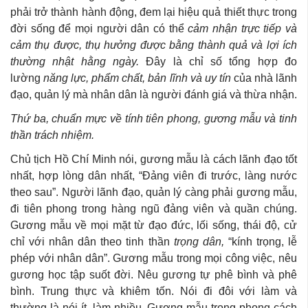
phải trở thành hành động, đem lại hiệu quả thiết thực trong
đời sống để mọi người dân có thể
cảm nhận trực tiếp và
cảm thụ được, thụ hưởng được bằng thành quả và lợi ích
thường nhật hằng ngày.
Đây là chỉ số tổng hợp đo
lường
năng lực, phẩm chất, bản lĩnh và uy tín
của nhà lãnh
đạo, quản lý mà nhân dân là người đánh giá và thừa nhận.
Thứ ba, chuẩn mực về
tính tiên phong, gương mẫu và tinh
thần trách nhiệm.
Chủ tịch Hồ Chí Minh nói, gương mẫu là cách lãnh đạo tốt
nhất, hợp lòng dân nhất, “Đảng viên đi trước, làng nước
theo sau”. Người lãnh đạo, quản lý càng phải gương mẫu,
đi tiên phong trong hàng ngũ đảng viên và quần chúng.
Gương mẫu về mọi mặt từ đạo đức, lối sống, thái độ, cử
chỉ với nhân dân theo tinh thần
trọng dân,
“kính trọng, lễ
phép với nhân dân”. Gương mẫu trong mọi công việc, nêu
gương học tập suốt đời. Nêu gương tự phê bình và phê
bình. Trung thực và khiêm tốn. Nói đi đôi với làm và
thường là nói ít, làm nhiều. Gương mẫu trong phong cách