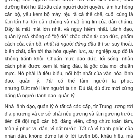
dưỡng thói hư tật xấu của người dưới quyền, làm hư hỏng
cán bộ, yếu kém bộ máy, rệu rã cả thể chế, cuối cùng là
làm tổn hại tới dân chúng và mất lòng tin của dân chúng.
Đây là mất mát lớn nhất và nguy hiểm nhất. Lãnh đạo,
quản lý mà không có “bệ đỡ” chắc chắn từ đạo đức, phẩm
cách của cán bộ,
nhất là người đứng đầu
thì sự suy thoái,
biến chất, dẫn tới tha hóa quyền lực, sự nghiệp sụp đổ là
không tránh khỏi. Chuẩn mực đạo đức, lối sống, nhân
cách phải được xem là hàng đầu, là gốc của mọi chuẩn
mực. Nó phải là tiêu biểu, nổi bật nhất của văn hóa lãnh
đạo, quản lý.
Tài
có thể làm người ta phục,
nhưng
Đức
mới làm người ta tin. Đủ tài, đủ đức mới xứng
đáng là người lãnh đạo, quản lý.
Nhà lãnh đạo, quản lý ở tất cả các cấp, từ Trung ương tới
địa phương và cơ sở phải nêu gương và làm gương trước
tiên để đội ngũ cán bộ, đảng viên, công chức toàn tâm,
toàn ý phục vụ dân, vì đất nước. Tất cả vì hạnh phúc của
nhân dân, không dừng lại ở lời tuyên bố, khẩu hiệu, mà