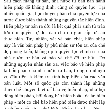
Sau cách mạng tư sản, nhà nước tư bản ban hành
hiến pháp để khẳng định, củng cố quyền lực. Tại
nhiều quốc gia, học thuyết phân chia quyền lực nhà
nước được biến thành những nguyên tắc hiến định.
Hiến pháp tư bản ra đời là kết quả phái sinh từ trào
lưu đòi quyền tự do, dân chủ do giai cấp tư sản
thực hiện. Tuy nhiên, xét về bản chất, hiến pháp
này là văn bản pháp lý phủ nhận sự tồn tại của chế
độ phong kiến, khẳng định quyền lực chính trị của
nhà nước tư bản và bảo vệ chế độ tư hữu. Do
những nguyên nhân sâu xa, việc bảo vệ hiến pháp
là bổn phận của nhà nước tư bản, trong đó nhiệm
vụ đầu tiên là kiểm tra tính hợp hiến của các văn
bản luật. Một số quốc gia còn thành lập những
thiết chế chuyên biệt để bảo vệ hiến pháp, như hội
đồng hiến pháp, hội đồng bảo hiến hoặc tòa án hiến
pháp - một cơ chế bảo hiến phổ biến được thiết lập
ở nhiều quốc gia, như Đức, Pháp, I-ta-li-a, Nga...