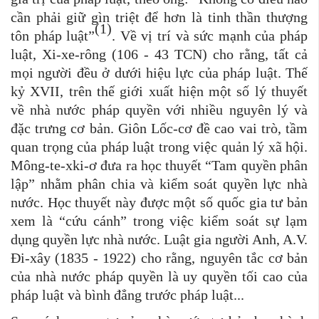
cần phải giữ gìn triệt để hơn là tinh thần thượng
(1)
tôn pháp luật”
. Về vị trí và sức mạnh của pháp
luật, Xi-xe-rông (106 - 43 TCN) cho rằng, tất cả
mọi người đều ở dưới hiệu lực của pháp luật. Thế
kỷ XVII, trên thế giới xuất hiện một số lý thuyết
về nhà nước pháp quyền với nhiều nguyên lý và
đặc trưng cơ bản. Giôn Lốc-cơ đề cao vai trò, tầm
quan trọng của pháp luật trong việc quản lý xã hội.
Mông-te-xki-ơ đưa ra học thuyết “Tam quyền phân
lập” nhằm phân chia và kiểm soát quyền lực nhà
nước. Học thuyết này được một số quốc gia tư bản
xem là “cứu cánh” trong việc kiểm soát sự lạm
dụng quyền lực nhà nước. Luật gia người Anh, A.V.
Đi-xây (1835 - 1922) cho rằng, nguyên tắc cơ bản
của nhà nước pháp quyền là uy quyền tối cao của
pháp luật và bình đẳng trước pháp luật...