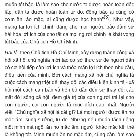
muốn tột bậc, là làm sao cho nước ta được hoàn toàn độc
lập, dân ta được hoàn toàn tự do, đồng bào ai cũng có
(3)
cơm ăn, áo mặc, ai cũng được học hành”
. Như vậy,
mang lại lợi ích chính đáng cho mọi người, bảo đảm sự
hài hòa lợi ích của cho tất cả mọi người chính là khát vọng
tột bậc của Chủ tịch Hồ Chí Minh.
Hai là,
theo Chủ tịch Hồ Chí Minh, xây dựng thành công xã
hội xã hội chủ nghĩa mới tạo cơ sở thực sự để người dân
có cơ hội tiếp cận lợi ích và thỏa mãn lợi ích theo nhu cầu,
điều kiện của mình. Bởi cách mạng xã hội chủ nghĩa là
cuộc cách mạng triệt để, thay đổi các điều kiện kinh tế - xã
hội một cách căn bản và tiến bộ dẫn đến sự thay đổi các
mặt đời sống xã hội, đem giá trị của con người trả lại cho
con người, coi con người là mục đích cao nhất. Người
viết: “Chủ nghĩa xã hội là cái gì? Là mọi người được ăn no
mặc ấm, sung sướng, tự do. Nhưng nếu muốn tách riêng
một mình mà ngồi ăn no mặc ấm, người khác mặc kệ, thế
là không tốt. Mình muốn ăn no mặc ấm, cũng cần làm sao