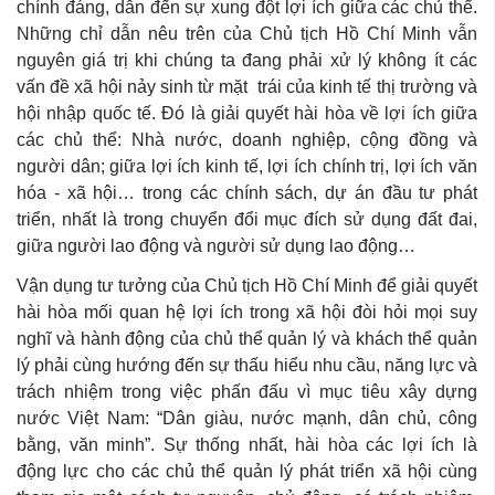
chính đáng, dẫn đến sự xung đột lợi ích giữa các chủ thể.
Những chỉ dẫn nêu trên của Chủ tịch Hồ Chí Minh vẫn
nguyên giá trị khi chúng ta đang phải xử lý không ít các
vấn đề xã hội nảy sinh từ mặt trái của kinh tế thị trường và
hội nhập quốc tế. Đó là giải quyết hài hòa về lợi ích giữa
các chủ thể: Nhà nước, doanh nghiệp, cộng đồng và
người dân; giữa lợi ích kinh tế, lợi ích chính trị, lợi ích văn
hóa - xã hội… trong các chính sách, dự án đầu tư phát
triển, nhất là trong chuyển đổi mục đích sử dụng đất đai,
giữa người lao động và người sử dụng lao động…
Vận dụng tư tưởng của Chủ tịch Hồ Chí Minh để giải quyết
hài hòa mối quan hệ lợi ích trong xã hội đòi hỏi mọi suy
nghĩ và hành động của chủ thể quản lý và khách thể quản
lý phải cùng hướng đến sự thấu hiểu nhu cầu, năng lực và
trách nhiệm trong việc phấn đấu vì mục tiêu xây dựng
nước Việt Nam: “Dân giàu, nước mạnh, dân chủ, công
bằng, văn minh”. Sự thống nhất, hài hòa các lợi ích là
động lực cho các chủ thể quản lý phát triển xã hội cùng