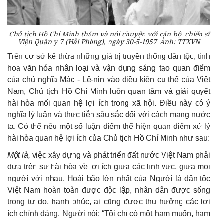
Chủ tịch Hồ Chí Minh thăm và nói chuyện với cán bộ, chiến sĩ
Viện Quân y 7 (Hải Phòng), ngày 30-5-1957_Ảnh: TTXVN
Trên cơ sở kế thừa những giá trị truyền thống dân tộc, tinh
hoa văn hóa nhân loại và vận dụng sáng tạo quan điểm
của chủ nghĩa Mác - Lê-nin vào điều kiện cụ thể của Việt
Nam, Chủ tịch Hồ Chí Minh luôn quan tâm và giải quyết
hài hòa mối quan hệ lợi ích trong xã hội. Điều này có ý
nghĩa lý luận và thực tiễn sâu sắc đối với cách mạng nước
ta. Có thể nêu một số luận điểm thể hiện quan điểm xử lý
hài hòa quan hệ lợi ích của Chủ tịch Hồ Chí Minh như sau:
Một là,
việc xây dựng và phát triển đất nước Việt Nam phải
dựa trên sự hài hòa về lợi ích giữa các lĩnh vực, giữa mọi
người với nhau. Hoài bão lớn nhất của Người là dân tộc
Việt Nam hoàn toàn được độc lập, nhân dân được sống
trong tự do, hạnh phúc, ai cũng được thụ hưởng các lợi
ích chính đáng. Người nói: “Tôi chỉ có một ham muốn, ham