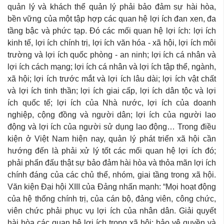
quản lý và khách thể quản lý phải bảo đảm sự hài hòa,
bền vững của một tập hợp các quan hệ lợi ích đan xen, đa
tầng bậc và phức tạp. Đó các mối quan hệ lợi ích: lợi ích
kinh tế, lợi ích chính trị, lợi ích văn hóa - xã hội, lợi ích môi
trường và lợi ích quốc phòng - an ninh; lợi ích cá nhân và
lợi ích cách mạng; lợi ích cá nhân và lợi ích tập thể, ngành,
xã hội; lợi ích trước mắt và lợi ích lâu dài; lợi ích vật chất
và lợi ích tinh thần; lợi ích giai cấp, lợi ích dân tộc và lợi
ích quốc tế; lợi ích của Nhà nước, lợi ích của doanh
nghiệp, cộng đồng và người dân; lợi ích của người lao
động và lợi ích của người sử dụng lao động… Trong điều
kiện ở Việt Nam hiện nay, quản lý phát triển xã hội cần
hướng đến là phải xử lý tốt các mối quan hệ lợi ích đó;
phải phấn đấu thật sự bảo đảm hài hòa và thỏa mãn lợi ích
chính đáng của các chủ thể, nhóm, giai tầng trong xã hội.
Văn kiện Đại hội XIII của Đảng nhấn mạnh: “Mọi hoạt động
của hệ thống chính trị, của cán bộ, đảng viên, công chức,
viên chức phải phục vụ lợi ích của nhân dân. Giải quyết
hài hòa các quan hệ lợi ích trong xã hội; bảo vệ quyền và