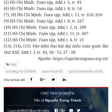
(5) Hồ Chí Minh:
Toàn tập, Sđd
, t. 5, tr. 81
(6) Hồ Chí Minh:
Toàn tập, Sđd
, t. 8, tr. 54
(7), (8) Hồ Chí Minh:
Toàn tập, Sđd
, t. 11, tr. 610, 610
(9) Hồ Chí Minh:
Toàn tập, Sđd
, t. 8, tr. 267
(10) Hồ Chí Minh:
Toàn tập, Sđd
, t. 5, tr. 289
(11) Hồ Chí Minh:
Toàn tập, Sđd
, t. 11, tr. 607
(12) Hồ Chí Minh:
Toàn tập, Sđd
, t. 4, tr. 21
(13), (14), (15)
Văn kiện Đại hội đại biểu toàn quốc lần
thứ XIII, Sđd,
t. I, tr. 43, 50 - 51, 27 - 28
Nguồn: https://tapchicongsan.org.vn/
Tags
tư tưởng Hồ Chí Minh
quan hệ lợi ích
quản lý phát triển xã hội
Chia sẻ bài viết
CHỊU TRÁCH NHIỆM
Tiến sĩ
Nguyễn Trung Thành
Copyright©2018Essi All rights