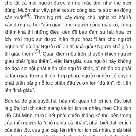
cho tất cả mọi người được ăn no mặc ấm, như thế mới
đúng. Muốn như vậy, phải ra sức công tác, ra sức lao động
(4)
sản xuất”
. Theo Người, xây dựng chủ nghĩa xã hội là
xây dựng xã hội “dân giàu”, mọi người cùng giàu có, cùng
khấm khá thì những điều kiện để bảo đảm sự hài hòa lợi
ích mới thực sự được hiện thực hóa: “Làm cho người
nghèo thì đủ ăn/ Người đủ ăn thì khá giàu/ Người khá giàu
(5)
thì giàu thêm”
. Quan điểm nêu trên khuyến khích người
giàu phải “giàu thêm”, việc làm giàu của người này không
đe dọa cơ hội phát triển của người khác, dĩ nhiên đó phải
là làm giàu lương thiện, hợp pháp; người nghèo có quyền
phát triển bằng nỗ lực phấn đấu vươn lên “đủ ăn”, rồi tiến
lên “khá giàu”.
Bốn là,
để giải quyết hài hòa mối quan hệ lợi ích, đặc biệt
là giữa lợi ích cách mạng và lợi ích cá nhân, theo Chủ tịch
Hồ Chí Minh, trước hết phải chiến thắng kẻ thù bên trong
của mỗi người là “chủ nghĩa cá nhân”, phải biết đặt lợi ích
của dân tộc, của giai cấp lên trên lợi ích cá nhân, phải biết