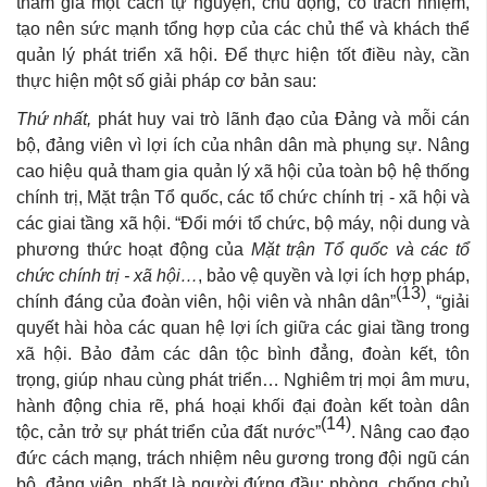
tham gia một cách tự nguyện, chủ động, có trách nhiệm,
tạo nên sức mạnh tổng hợp của các chủ thể và khách thể
quản lý phát triển xã hội. Để thực hiện tốt điều này, cần
thực hiện một số giải pháp cơ bản sau:
Thứ nhất,
phát huy vai trò lãnh đạo của Đảng và mỗi cán
bộ, đảng viên vì lợi ích của nhân dân mà phụng sự. Nâng
cao hiệu quả tham gia quản lý xã hội của toàn bộ hệ thống
chính trị, Mặt trận Tổ quốc, các tổ chức chính trị - xã hội và
các giai tầng xã hội. “Đổi mới tổ chức, bộ máy, nội dung và
phương thức hoạt động của
Mặt trận Tổ quốc và các tổ
chức chính trị - xã hội…
, bảo vệ quyền và lợi ích hợp pháp,
(13)
chính đáng của đoàn viên, hội viên và nhân dân”
, “giải
quyết hài hòa các quan hệ lợi ích giữa các giai tầng trong
xã hội. Bảo đảm các dân tộc bình đẳng, đoàn kết, tôn
trọng, giúp nhau cùng phát triển… Nghiêm trị mọi âm mưu,
hành động chia rẽ, phá hoại khối đại đoàn kết toàn dân
(14)
tộc, cản trở sự phát triển của đất nước”
. Nâng cao đạo
đức cách mạng, trách nhiệm nêu gương trong đội ngũ cán
bộ, đảng viên, nhất là người đứng đầu; phòng, chống chủ