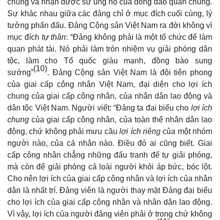
chúng và nhận được sự ủng hộ của đông đảo quần chúng.
Sự khác nhau giữa các đảng chỉ ở mục đích cuối cùng, lý
tưởng phấn đấu. Đảng Cộng sản Việt Nam ra đời không vì
mục đích
tự thân
: “Đảng không phải là một tổ chức để làm
quan phát tài. Nó phải làm tròn nhiệm vụ giải phóng dân
tộc, làm cho Tổ quốc giàu mạnh, đồng bào sung
(10)
sướng”
. Đảng Cộng sản Việt Nam là đội tiên phong
của giai cấp công nhân Việt Nam, đại diện cho lợi ích
chung của giai cấp công nhân, của nhân dân lao động và
dân tộc Việt Nam. Người viết: “Đảng ta đại biểu cho
lợi ích
chung
của giai cấp công nhân, của toàn thể nhân dân lao
động, chứ không phải mưu cầu
lợi ích riêng
của một nhóm
người nào, của cá nhân nào. Điều đó ai cũng biết. Giai
cấp công nhân chẳng những đấu tranh để tự giải phóng,
mà còn để giải phóng cả loài người khỏi áp bức, bóc lột.
Cho nên lợi ích của giai cấp công nhân và lợi ích của nhân
dân là nhất trí. Đảng viên là người thay mặt Đảng đại biểu
cho lợi ích của giai cấp công nhân và nhân dân lao động.
Vì vậy, lợi ích của người đảng viên phải ở trong chứ không