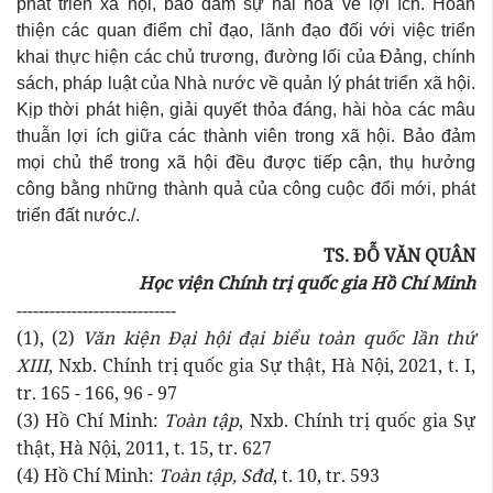
phát triển xã hội, bảo đảm sự hài hòa về lợi ích. Hoàn
thiện các quan điểm chỉ đạo, lãnh đạo đối với việc triển
khai thực hiện các chủ trương, đường lối của Đảng, chính
sách, pháp luật của Nhà nước về quản lý phát triển xã hội.
Kịp thời phát hiện, giải quyết thỏa đáng, hài hòa các mâu
thuẫn lợi ích giữa các thành viên trong xã hội. Bảo đảm
mọi chủ thể trong xã hội đều được tiếp cận, thụ hưởng
công bằng những thành quả của công cuộc đổi mới, phát
triển đất nước./.
TS. ĐỖ VĂN QUÂN
Học viện Chính trị quốc gia Hồ Chí Minh
-----------------------------
(1), (2)
Văn kiện Đại hội đại biểu toàn quốc lần thứ
XIII
, Nxb. Chính trị quốc gia Sự thật, Hà Nội, 2021, t. I,
tr. 165 - 166, 96 - 97
(3) Hồ Chí Minh:
Toàn tập
, Nxb. Chính trị quốc gia Sự
thật, Hà Nội, 2011, t. 15, tr. 627
(4) Hồ Chí Minh:
Toàn tập, Sđd
, t. 10, tr. 593