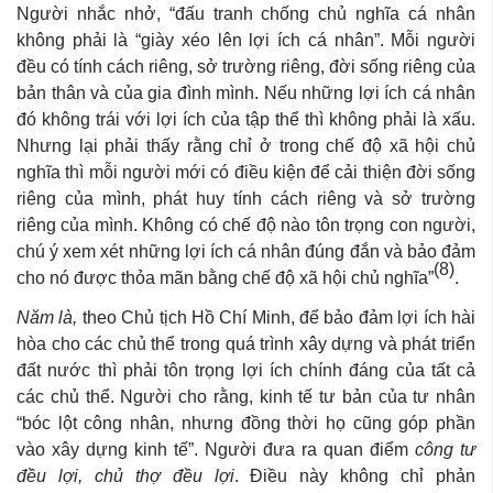
Người nhắc nhở, “đấu tranh chống chủ nghĩa cá nhân
không phải là “giày xéo lên lợi ích cá nhân”. Mỗi người
đều có tính cách riêng, sở trường riêng, đời sống riêng của
bản thân và của gia đình mình. Nếu những lợi ích cá nhân
đó không trái với lợi ích của tập thể thì không phải là xấu.
Nhưng lại phải thấy rằng chỉ ở trong chế độ xã hội chủ
nghĩa thì mỗi người mới có điều kiện để cải thiện đời sống
riêng của mình, phát huy tính cách riêng và sở trường
riêng của mình. Không có chế độ nào tôn trọng con người,
chú ý xem xét những lợi ích cá nhân đúng đắn và bảo đảm
(8)
cho nó được thỏa mãn bằng chế độ xã hội chủ nghĩa”
.
Năm là,
theo Chủ tịch Hồ Chí Minh, để bảo đảm lợi ích hài
hòa cho các chủ thể trong quá trình xây dựng và phát triển
đất nước thì phải tôn trọng lợi ích chính đáng của tất cả
các chủ thể. Người cho rằng, kinh tế tư bản của tư nhân
“bóc lột công nhân, nhưng đồng thời họ cũng góp phần
vào xây dựng kinh tế”. Người đưa ra quan điểm
công tư
đều lợi, chủ thợ đều lợi
. Điều này không chỉ phản