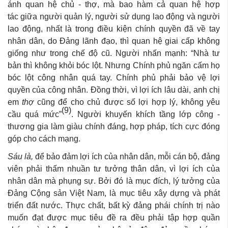
ánh quan hệ chủ - thợ, mà bao hàm cả quan hệ hợp
tác giữa người quản lý, người sử dụng lao động và người
lao động, nhất là trong điều kiện chính quyền đã về tay
nhân dân, do Đảng lãnh đạo, thì quan hệ giai cấp không
giống như trong chế độ cũ. Người nhấn mạnh: “Nhà tư
bản thì không khỏi bóc lột. Nhưng Chính phủ ngăn cấm họ
bóc lột công nhân quá tay. Chính phủ phải bảo vệ lợi
quyền của công nhân. Đồng thời, vì lợi ích lâu dài, anh chị
em
thợ
cũng để cho chủ được số lợi hợp lý, không yêu
(9)
cầu quá mức”
. Người khuyến khích tầng lớp công -
thương gia làm giàu chính đáng, hợp pháp, tích cực đóng
góp cho cách mạng.
Sáu là,
để bảo đảm lợi ích của nhân dân, mỗi cán bộ, đảng
viên phải thấm nhuần tư tưởng thân dân, vì lợi ích của
nhân dân mà phụng sự. Bởi đó là mục đích, lý tưởng của
Đảng Cộng sản Việt Nam, là mục tiêu xây dựng và phát
triển đất nước. Thực chất, bất kỳ đảng phái chính trị nào
muốn đạt được mục tiêu đề ra đều phải tập hợp quần