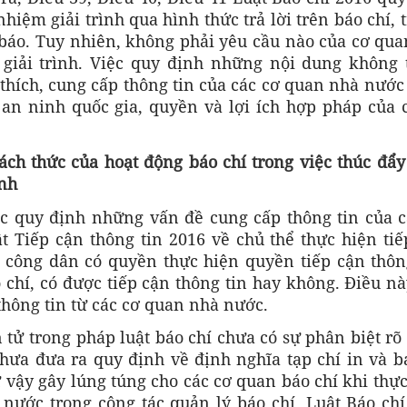
iệm giải trình qua hình thức trả lời trên báo chí, t
 báo. Tuy nhiên, không phải yêu cầu nào của cơ qua
giải trình. Việc quy định những nội dung không 
i thích, cung cấp thông tin của các cơ quan nhà nướ
an ninh quốc gia, quyền và lợi ích hợp pháp của c
ch thức của hoạt động báo chí trong việc thúc đẩy
ình
gốc quy định những vấn đề cung cấp thông tin của c
 Tiếp cận thông tin 2016 về chủ thể thực hiện tiế
 công dân có quyền thực hiện quyền tiếp cận thông
 chí, có được tiếp cận thông tin hay không. Điều n
thông tin từ các cơ quan nhà nước.
 tử trong pháp luật báo chí chưa có sự phân biệt rõ
hưa đưa ra quy định về định nghĩa tạp chí in và bá
 vậy gây lúng túng cho các cơ quan báo chí khi thự
nước trong công tác quản lý báo chí. Luật Báo chí