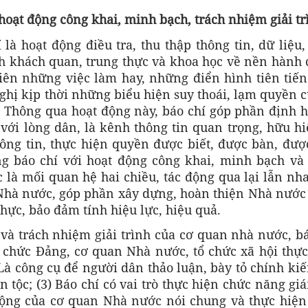
hoạt động công khai, minh bạch, trách nhiệm giải tr
là hoạt động điều tra, thu thập thông tin, dữ liệu
h khách quan, trung thực và khoa học về nền hành 
viên những việc làm hay, những điển hình tiên tiến
ghị kịp thời những biểu hiện suy thoái, lạm quyền 
 Thông qua hoạt động này, báo chí góp phần định 
 với lòng dân, là kênh thông tin quan trọng, hữu h
ông tin, thực hiện quyền được biết, được bàn, đượ
ng báo chí với hoạt động công khai, minh bạch và 
là mối quan hệ hai chiều, tác động qua lại lẫn nh
 Nhà nước, góp phần xây dựng, hoàn thiện Nhà nước
hực, bảo đảm tính hiệu lực, hiệu quả.
và trách nhiệm giải trình của cơ quan nhà nước, b
tổ chức Đảng, cơ quan Nhà nước, tổ chức xã hội thự
 Là công cụ để người dân thảo luận, bày tỏ chính ki
tộc; (3) Báo chí có vai trò thực hiện chức năng gi
 động của cơ quan Nhà nước nói chung và thực hiện