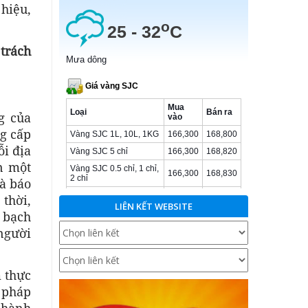
 hiệu,
 trách
g của
g cấp
ỗi địa
n một
hà báo
 thời,
LIÊN KẾT WEBSITE
h bạch
người
 thực
 pháp
 hành