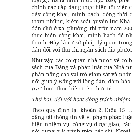
chính các cấp đang thực hiện tốt việc 
đẩy công khai, minh bạch, đồng thời
tham nhũng, kiểm soát quyền lực Nhà n
dân chủ ở xã, phường, thị trấn năm 200
thực hiện công khai, minh bạch để n
thanh. Đây là cơ sở pháp lý quan trọn
dân đối với thu chi ngân sách địa phươn
Như vậy, các cơ quan nhà nước về cơ bả
sách của Đảng và pháp luật của Nhà n
phần nâng cao vai trò giám sát và phản 
nối giữa ý Đảng với lòng dân, đảm bả
tra”
được thực hiện trên thực tế.
Thứ hai, đối với hoạt động trách nhiệm 
Theo quy định tại khoản 2, Điều 15 
đăng tải thông tin về vi phạm pháp luật
hiện nhiệm vụ, công vụ được giao, các
nội dung giải trình trên báo chí. Ngoài