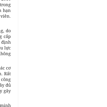
trong
n hạn
 viên.
g, do
g cấp
ị định
u lực
 không
các cơ
n. Rất
, công
ầy đủ
ày gây
 minh