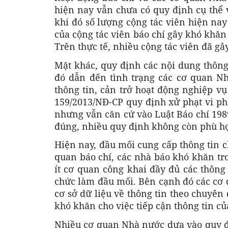
hiện nay vẫn chưa có quy định cụ thể 
khi đó số lượng cộng tác viên hiện na
của cộng tác viên báo chí gây khó khăn 
Trên thực tế, nhiều cộng tác viên đã g
Mặt khác, quy định các nội dung thông
đó dẫn đến tình trạng các cơ quan N
thông tin, cản trở hoạt động nghiệp vụ
159/2013/NĐ-CP quy định xử phạt vi ph
nhưng vẫn căn cứ vào Luật Báo chí 1989
đúng, nhiều quy định không còn phù hợp
Hiện nay, đầu mối cung cấp thông tin c
quan báo chí, các nhà báo khó khăn tro
ít cơ quan công khai đầy đủ các thông 
chức làm đầu mối. Bên cạnh đó các cơ
cơ sở dữ liệu về thông tin theo chuyên
khó khăn cho việc tiếp cận thông tin củ
Nhiều cơ quan Nhà nước dựa vào quy đị