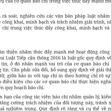
m vụ của cơ quan báo chí trong việc thúc đẩy mạnh m
h rà soát, nghiên cứu các văn bản pháp luật nhằm
ề công khai, minh bạch và trách nhiệm giải trình, n
chí trong việc thúc đẩy công khai, minh bạch và 
hoàn thiện nhằm thúc đẩy mạnh mẽ hoạt động công 
oi Luật Tiếp cận thông 2016 là luật gốc quy định v
 tin, ở đó nhấn mạnh vai trò của cơ quan báo chí 
 tin. Cần phải sửa đổi, bổ sung quy định về giải th
tử, giữa báo in với tạp chí in theo hướng chỉ rõ s
o điều kiện cho các cơ quan báo chí thực hiện ngh
ến quy hoạch báo chí.
 hạn của cộng tác viên báo chí nhằm quản lý, kiểm
 tằng cường trách nhiệm của đối tượng này, tránh x
uả nghiêm trọng. Quy định rõ ràng và cụ thể về 