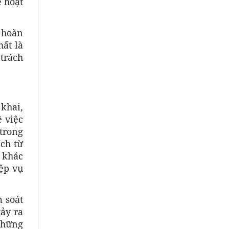
ẽ hoạt
 hoàn
hất là
trách
khai,
ề việc
trong
ích từ
ự khác
iệp vụ
 soát
ảy ra
những