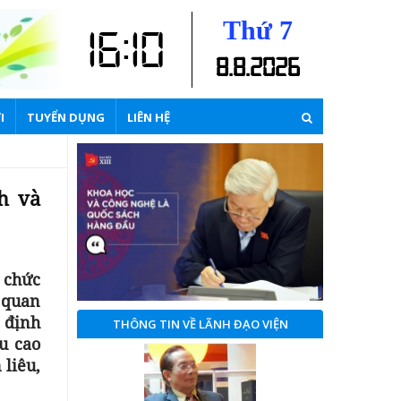
Thứ 7
16:10
8
.
8
.
2026
I
TUYỂN DỤNG
LIÊN HỆ
h và
 chức
 quan
 định
THÔNG TIN VỀ LÃNH ĐẠO VIỆN
u cao
 liêu,