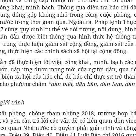
công khai, minh bạch. Thông qua điều tra báo chí đ
 cũng đóng góp không nhỏ trong công cuộc phòng, 
ước trong thời gian qua. Ngoài ra, Pháp lệnh Thực
7 cũng quy định cụ thể về đối tượng, nội dung, hìn
hân dân được biết thông qua hình thức hệ thống t
g trong thực hiện giám sát cộng đồng, giám sát của
g, thực hiện các chính sách xã hội tại cộng đồng.
n đã thực hiện tốt việc công khai, minh, bạch các
ước, đáp ứng được mong mỏi của người dân, qua đó
biện xã hội của báo chí, để báo chí thực sự trở thà
o cho phương châm
“dân biết, dân bàn, dân làm, dân
giải trình
Luật phòng, chống tham nhũng 2018, trường hợp bá
 và yêu cầu trả lời các vấn đề có liên quan đến việ
 cơ quan Nhà nước có quyền phải giải trình và công
 ra, Điều 39, Điều 40, Điều 41 Luật Báo chí 2016 qu