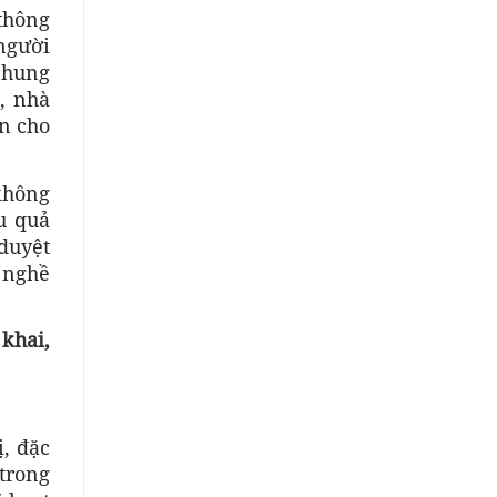
 thông
người
 chung
í, nhà
in cho
không
u quả
duyệt
 nghề
khai,
ị, đặc
 trong