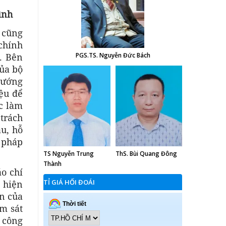
ình
, cũng
chính
. Bên
PGS.TS. Nguyễn Đức Bách
của bộ
hướng
iệu để
c làm
trách
au, hỗ
 pháp
TS Nguyễn Trung
ThS. Bùi Quang Đông
Thành
áo chí
TỈ GIÁ HỐI ĐOÁI
c hiện
ến của
ám sát
 công