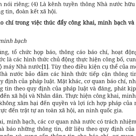
h nói riêng; (4) Là kênh tuyền thông Nhà nước hữu
g tin, đoàn kết xã hội.
o chí trong việc thúc đẩy công khai, minh bạch và
 minh bạch
ng, tổ chức họp báo, thông cáo báo chí, hoạt độn
c là các hình thức chủ động thực hiện công bố, cun
 bộ máy Nhà nước
[1]
. Tùy theo điều kiện cụ thể của m
hà nước bảo đảm các hình thức tiếp cận thông ti
uy định của pháp luật. Mặt khác, cơ quan báo chí, n
g tin theo quy định của pháp luật và đăng, phát kịp
 đến xã hội và Nhân dân. Thực hiện công khai, min
 không xâm hại đến quyền và lợi ích hợp pháp của 
c đến trật tự an toàn xã hội, an ninh quốc gia.
ai, minh bạch, các cơ quan nhà nước có trách nhiệm
hà báo những thông tin, dữ liệu theo quy định của
 ngôn và cung cấp thông tin cho báo chí, cơ quan