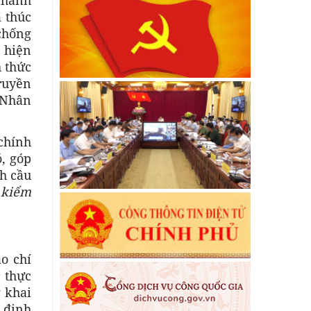
ã thúc
chống
 hiện
h thức
ruyền
 Nhân
 chính
, góp
nh cầu
 kiểm
o chí
c thực
 khai
y định