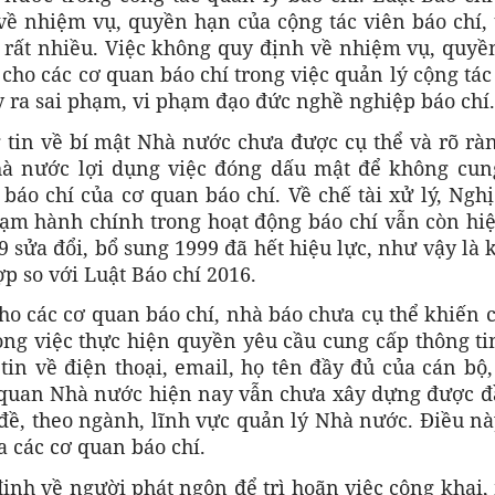
về nhiệm vụ, quyền hạn của cộng tác viên báo chí, 
y rất nhiều. Việc không quy định về nhiệm vụ, quyề
cho các cơ quan báo chí trong việc quản lý cộng tác
ây ra sai phạm, vi phạm đạo đức nghề nghiệp báo chí.
 tin về bí mật Nhà nước chưa được cụ thể và rõ ràn
hà nước lợi dụng việc đóng dấu mật để không cun
 báo chí của cơ quan báo chí. Về chế tài xử lý, Ngh
ạm hành chính trong hoạt động báo chí vẫn còn hiệ
 sửa đổi, bổ sung 1999 đã hết hiệu lực, như vậy là
 so với Luật Báo chí 2016.
ho các cơ quan báo chí, nhà báo chưa cụ thể khiến 
ng việc thực hiện quyền yêu cầu cung cấp thông ti
tin về điện thoại, email, họ tên đầy đủ của cán bộ
 quan Nhà nước hiện nay vẫn chưa xây dựng được đ
 đề, theo ngành, lĩnh vực quản lý Nhà nước. Điều n
a các cơ quan báo chí.
nh về người phát ngôn để trì hoãn việc công khai,