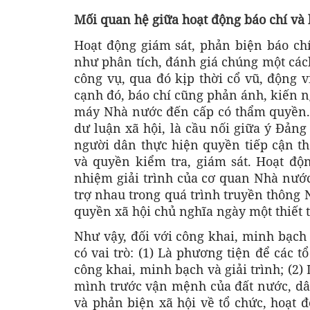
Mối quan hệ giữa hoạt động báo chí và 
Hoạt động giám sát, phản biện báo chí 
như phân tích, đánh giá chúng một các
công vụ, qua đó kịp thời cổ vũ, động 
cạnh đó, báo chí cũng phản ánh, kiến n
máy Nhà nước đến cấp có thẩm quyền.
dư luận xã hội, là cầu nối giữa ý Đảng
người dân thực hiện quyền tiếp cận th
và quyền kiểm tra, giám sát. Hoạt độ
nhiệm giải trình của cơ quan Nhà nước 
trợ nhau trong quá trình truyền thông
quyền xã hội chủ nghĩa ngày một thiết t
Như vậy, đối với công khai, minh bạch 
có vai trò: (1) Là phương tiện để các 
công khai, minh bạch và giải trình; (2)
mình trước vận mệnh của đất nước, dân 
và phản biện xã hội về tổ chức, hoạt