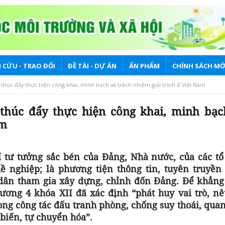
 CỨU - TRAO ĐỔI
ĐỀ TÀI - DỰ ÁN
ẤN PHẨM
CHÍNH SÁCH MỚ
c thúc đẩy thực hiện công khai, minh bạch và trách nhiệm giải trình ở Việt Nam
c thúc đẩy thực hiện công khai, minh bạc
am
 tư tưởng sắc bén của Đảng, Nhà nước, của các tổ
ghề nghiệp; là phương tiện thông tin, tuyên truyền
 dân tham gia xây dựng, chỉnh đốn Đảng. Để khẳng
 ương 4 khóa XII đã xác định “phát huy vai trò, nê
ong công tác đấu tranh phòng, chống suy thoái, quan
 biến, tự chuyển hóa”.