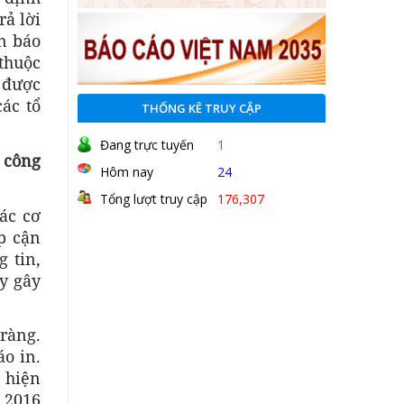
rả lời
n báo
thuộc
c được
ác tổ
THỐNG KÊ TRUY CẬP
Đang trực tuyến
1
 công
Hôm nay
24
Tổng lượt truy cập
176,307
ác cơ
p cận
 tin,
ày gây
 ràng.
o in.
c hiện
 2016