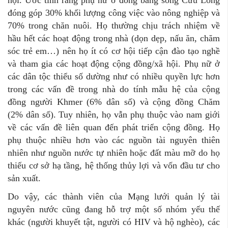
hội. Ước tính rằng phụ nữ ở đồng bằng sông Cửu Long
đóng góp 30% khối lượng công việc vào nông nghiệp và
70% trong chăn nuôi. Họ thường chịu trách nhiệm về
hầu hết các hoạt động trong nhà (dọn dẹp, nấu ăn, chăm
sóc trẻ em…) nên họ ít có cơ hội tiếp cận đào tạo nghề
và tham gia các hoạt động cộng đồng/xã hội. Phụ nữ ở
các dân tộc thiểu số dường như có nhiều quyền lực hơn
trong các vấn đề trong nhà do tính mẫu hệ của cộng
đồng người Khmer (6% dân số) và cộng đồng Chăm
(2% dân số). Tuy nhiên, họ vẫn phụ thuộc vào nam giới
về các vấn đề liên quan đến phát triển cộng đồng. Họ
phụ thuộc nhiều hơn vào các nguồn tài nguyên thiên
nhiên như nguồn nước tự nhiên hoặc đất màu mỡ do họ
thiếu cơ sở hạ tầng, hệ thống thủy lợi và vốn đầu tư cho
sản xuất.
Do vậy, các thành viên của Mạng lưới quản lý tài
nguyên nước cũng đang hỗ trợ một số nhóm yếu thế
khác (người khuyết tật, người có HIV và hộ nghèo), các