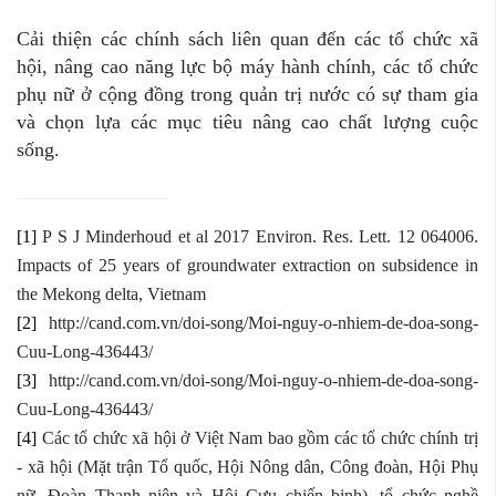
Cải thiện các chính sách liên quan đến các tổ chức xã
hội, nâng cao năng lực bộ máy hành chính, các tổ chức
phụ nữ ở cộng đồng trong quản trị nước có sự tham gia
và chọn lựa các mục tiêu nâng cao chất lượng cuộc
sống.
[1]
P S J Minderhoud et al 2017 Environ. Res. Lett. 12 064006.
Impacts of 25 years of groundwater extraction on subsidence in
the Mekong delta, Vietnam
[2]
http://cand.com.vn/doi-song/Moi-nguy-o-nhiem-de-doa-song-
Cuu-Long-436443/
[3]
http://cand.com.vn/doi-song/Moi-nguy-o-nhiem-de-doa-song-
Cuu-Long-436443/
[4]
Các tổ chức xã hội ở Việt Nam bao gồm các tổ chức chính trị
- xã hội (Mặt trận Tổ quốc, Hội Nông dân, Công đoàn, Hội Phụ
nữ, Đoàn Thanh niên và Hội Cựu chiến binh), tổ chức nghề