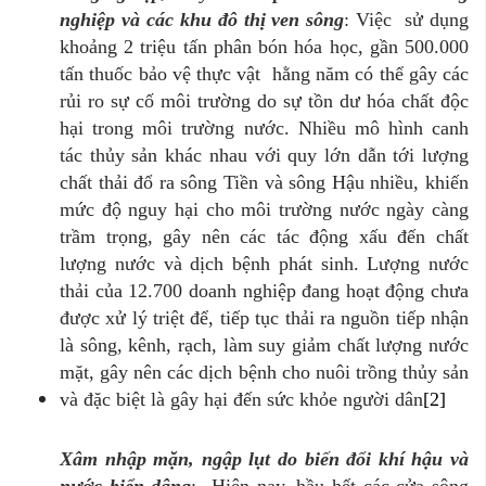
nghiệp và các khu đô thị ven sông
: Việc sử dụng
khoảng 2 triệu tấn phân bón hóa học, gần 500.000
tấn thuốc bảo vệ thực vật hằng năm có thể gây các
rủi ro sự cố môi trường do sự tồn dư hóa chất độc
hại trong môi trường nước. Nhiều mô hình canh
tác thủy sản khác nhau với quy lớn dẫn tới lượng
chất thải đổ ra sông Tiền và sông Hậu nhiều, khiến
mức độ nguy hại cho môi trường nước ngày càng
trầm trọng, gây nên các tác động xấu đến chất
lượng nước và dịch bệnh phát sinh. Lượng nước
thải của 12.700 doanh nghiệp đang hoạt động chưa
được xử lý triệt để, tiếp tục thải ra nguồn tiếp nhận
là sông, kênh, rạch, làm suy giảm chất lượng nước
mặt, gây nên các dịch bệnh cho nuôi trồng thủy sản
và đặc biệt là gây hại đến sức khỏe người dân
[2]
Xâm nhập mặn, ngập lụt do biến đổi khí hậu và
nước biển dâng
: Hiện nay, hầu hết các cửa sông