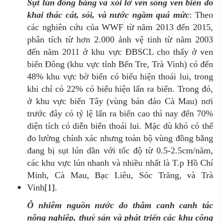
Sụt lún đồng bằng và xói lở ven sông ven biển do
khai thác cát, sỏi, và nước ngầm quá mức
: Theo
các nghiên cứu của WWF từ năm 2013 đến 2015,
phân tích từ hơn 2.000 ảnh vệ tinh từ năm 2003
đến năm 2011 ở khu vực ĐBSCL cho thấy ở ven
biển Đông (khu vực tỉnh Bến Tre, Trà Vinh) có đến
48% khu vực bờ biển có biểu hiện thoái lui, trong
khi chỉ có 22% có biểu hiện lấn ra biển. Trong đó,
ở khu vực biển Tây (vùng bán đảo Cà Mau) nơi
trước đây có tỷ lệ lấn ra biển cao thì nay đến 70%
diện tích có diễn biến thoái lui. Mặc dù khó có thể
đo lường chính xác nhưng toàn bộ vùng đồng bằng
đang bị sụt lún dần với tốc độ từ 0.5-2.5cm/năm,
các khu vực lún nhanh và nhiều nhất là T.p Hồ Chí
Minh, Cà Mau, Bạc Liêu, Sóc Trăng, và Trà
Vinh
[1]
.
Ô nhiễm
nguồn nước do thâm canh canh tác
nông nghiệp, thuỷ sản và phát triển các khu công