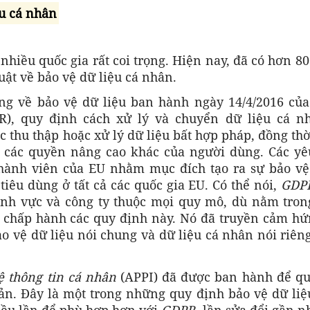
ệu cá nhân
nhiều quốc gia rất coi trọng. Hiện nay, đã có hơn 8
ật về bảo vệ dữ liệu cá nhân.
ng về bảo vệ dữ liệu ban hành ngày 14/4/2016 của
R), quy định cách xử lý và chuyển dữ liệu cá n
 thu thập hoặc xử lý dữ liệu bất hợp pháp, đồng th
ư các quyền nâng cao khác của người dùng. Các yê
hành viên của EU nhằm mục đích tạo ra sự bảo vệ
tiêu dùng ở tất cả các quốc gia EU. Có thể nói,
GDP
lĩnh vực và công ty thuộc mọi quy mô, dù nằm tron
 chấp hành các quy định này. Nó đã truyền cảm hứ
bảo vệ dữ liệu nói chung và dữ liệu cá nhân nói riên
ệ thông tin cá nhân
(APPI) đã được ban hành để qu
ản. Đây là một trong những quy định bảo vệ dữ liệ
iều lần để phù hợp hơn với
GDPR
, lần sửa đổi gần n