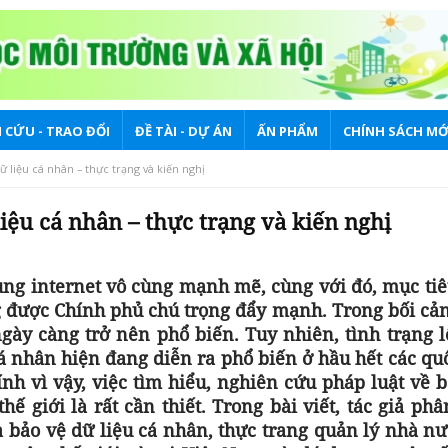
 CỨU - TRAO ĐỔI
ĐỀ TÀI - DỰ ÁN
ẤN PHẨM
CHÍNH SÁCH MỚ
 liệu cá nhân – thực trạng và kiến nghị
iệu cá nhân – thực trạng và kiến nghị
ụng internet vô cùng mạnh mẽ, cùng với đó, mục ti
g được Chính phủ chú trọng đẩy mạnh. Trong bối cản
ngày càng trở nên phổ biến. Tuy nhiên, tình trạng lộ
 nhân hiện đang diễn ra phổ biến ở hầu hết các qu
ính vì vậy, việc tìm hiểu, nghiên cứu pháp luật về 
ế giới là rất cần thiết. Trong bài viết, tác giả phâ
và bảo vệ dữ liệu cá nhân, thực trang quản lý nhà n