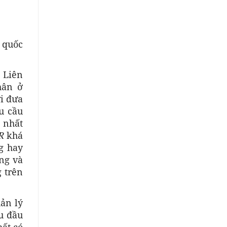
0 quốc
 Liên
hân ở
ời đưa
u cầu
 nhất
R
khá
g hay
ng và
g trên
ản lý
u đầu
hất có