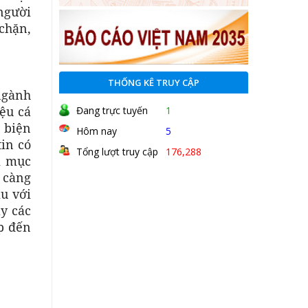
người
 chặn,
THỐNG KÊ TRUY CẬP
 ngành
iệu cá
Đang trực tuyến
1
ó biện
Hôm nay
5
tin có
Tổng lượt truy cập
176,288
i mục
y càng
u với
ay các
ếp đến