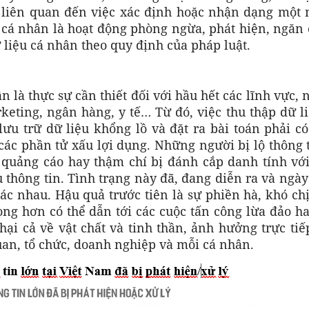
ó liên quan đến việc xác định hoặc nhận dạng một 
 cá nhân là hoạt động phòng ngừa, phát hiện, ngăn
 liệu cá nhân theo quy định của pháp luật.
n là thực sự cần thiết đối với hầu hết các lĩnh vực,
eting, ngân hàng, y tế… Từ đó, việc thu thập dữ l
lưu trữ dữ liệu khổng lồ và đặt ra bài toán phải c
ác phần tử xấu lợi dụng. Những người bị lộ thông 
n quảng cáo hay thậm chí bị đánh cắp danh tính vớ
 thông tin. Tình trạng này đã, đang diễn ra và ngà
c nhau. Hậu quả trước tiên là sự phiền hà, khó chị
ng hơn có thể dẫn tới các cuộc tấn công lừa đảo h
 hại cả về vật chất và tinh thần, ảnh hưởng trực ti
uan, tổ chức, doanh nghiệp và mỗi cá nhân.