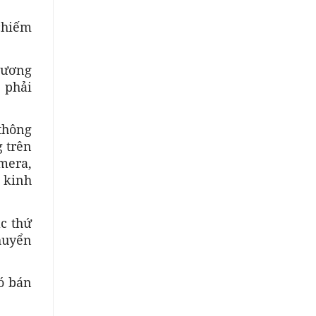
chiếm
hương
 phải
 thông
g trên
amera,
c kinh
ác thứ
chuyển
đó bán