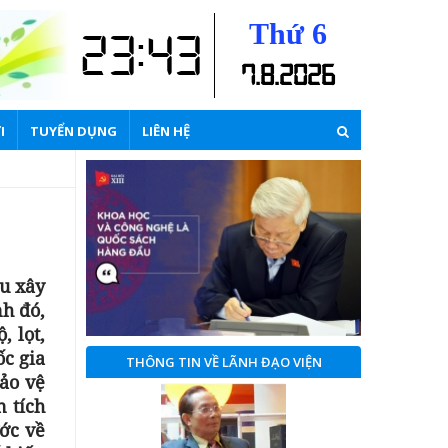
Thứ 6
23:43
7
.
8
.
2026
I
TUYỂN DỤNG
LIÊN HỆ
êu xây
h đó,
, lọt,
ốc gia
THÔNG TIN VỀ LÃNH ĐẠO VIỆN
bảo vệ
n tích
ước về