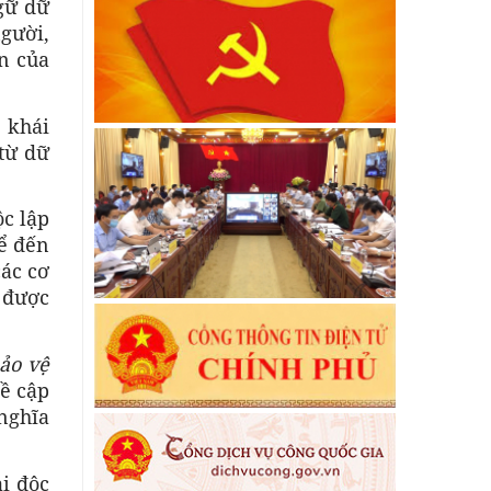
gữ dữ
người,
n của
 khái
từ dữ
ộc lập
ể đến
các cơ
ể được
bảo vệ
ề cập
 nghĩa
ại độc