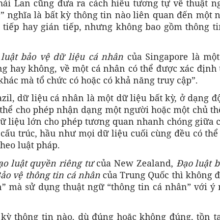
hái Lan cũng đưa ra cách hiểu tương tự về thuật n
n” nghĩa là bất kỳ thông tin nào liên quan đến một 
 tiếp hay gián tiếp, nhưng không bao gồm thông ti
luật bảo vệ dữ liệu cá nhân
của Singapore là một
ng hay không, về một cá nhân có thể được xác định 
n khác mà tổ chức có hoặc có khả năng truy cập”.
zil, dữ liệu cá nhân là một dữ liệu bất kỳ, ở dạng đ
ó thể cho phép nhận dạng một người hoặc một chủ th
dữ liệu lớn cho phép tương quan nhanh chóng giữa 
ó cấu trúc, hầu như mọi dữ liệu cuối cùng đều có th
theo luật pháp.
ạo luật quyền riêng tư
của New Zealand,
Đạo luật 
ảo vệ thông tin cá nhân
của Trung Quốc thì không đ
ân” mà sử dụng thuật ngữ “thông tin cá nhân” với ý
 kỳ thông tin nào, dù đúng hoặc không đúng, tồn t