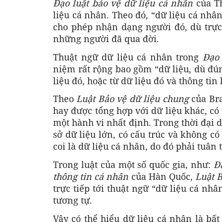
Đạo luật bảo vệ dữ liệu cá nhân
của T
liệu cá nhân. Theo đó, “dữ liệu cá nhâ
cho phép nhận dạng người đó, dù trực
những người đã qua đời.
Thuật ngữ dữ liệu cá nhân trong
Đạo 
niệm rất rộng bao gồm “dữ liệu, dù đú
liệu đó, hoặc từ dữ liệu đó và thông ti
Theo
Luật Bảo vệ dữ liệu chung
của Bra
hay được tổng hợp với dữ liệu khác, c
một hành vi nhất định. Trong thời đại 
sở dữ liệu lớn, có cấu trúc và không c
coi là dữ liệu cá nhân, do đó phải tuân 
Trong luật của một số quốc gia, như:
Đ
thông tin cá nhân
của Hàn Quốc,
Luật B
trực tiếp tới thuật ngữ “dữ liệu cá nh
tương tự.
Vậy có thể hiểu dữ liệu cá nhân là bất