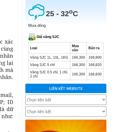
c xác
 cùng
á nhân
g lại
ch mà
nhân.
LIÊN KẾT WEBSITE
email,
P; ID
là dữ
 như: