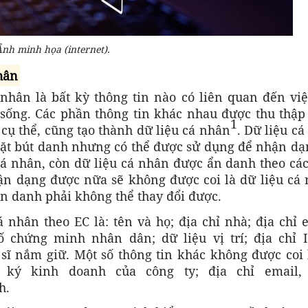
nh minh họa (internet).
hân
nhân là bất kỳ thông tin nào có liên quan đến việ
sống. Các phần thông tin khác nhau được thu thập
1
cụ thể, cũng tạo thành dữ liệu cá nhân
. Dữ liệu c
ặt bút danh nhưng có thể được sử dụng để nhận dạn
 cá nhân, còn dữ liệu cá nhân được ẩn danh theo cá
n dạng được nữa sẽ không được coi là dữ liệu cá 
ẩn danh phải không thể thay đổi được.
á nhân theo EC là: tên và họ; địa chỉ nhà; địa chỉ 
chứng minh nhân dân; dữ liệu vị trí; địa chỉ I
 sĩ nắm giữ. Một số thông tin khác không được coi 
 ký kinh doanh của công ty; địa chỉ email,
h.