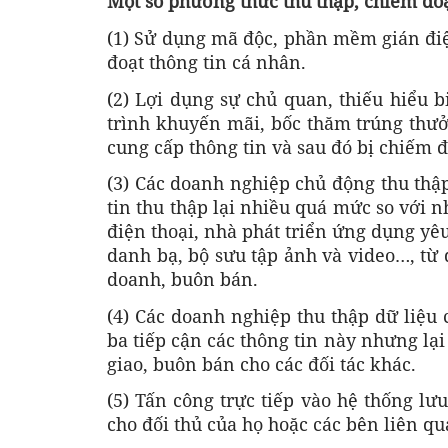
Một số phương thức thu thập, chiếm đoạ
(1) Sử dụng mã độc, phần mềm gián điệ
đoạt thông tin cá nhân.
(2) Lợi dụng sự chủ quan, thiếu hiểu 
trình khuyến mãi, bốc thăm trúng thư
cung cấp thông tin và sau đó bị chiếm đ
(3) Các doanh nghiệp chủ động thu thập
tin thu thập lại nhiều quá mức so với 
điện thoại, nhà phát triển ứng dụng yê
danh bạ, bộ sưu tập ảnh và video…, từ 
doanh, buôn bán.
(4) Các doanh nghiệp thu thập dữ liệu 
ba tiếp cận các thông tin này nhưng lại
giao, buôn bán cho các đối tác khác.
(5) Tấn công trực tiếp vào hệ thống lư
cho đối thủ của họ hoặc các bên liên q