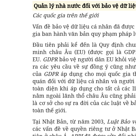
Quản lý nhà nước đối với bảo vệ dữ li
Các quốc gia trên thế giới
Vấn đề bảo vệ dữ liệu cá nhân đã được 
gia ban hành văn bản quy phạm pháp lu
Đầu tiên phải kể đến là Quy định chu
minh châu Âu (EU) (được gọi là GDP
EU.
GDPR
bảo vệ người dân EU khỏi việc
ra các yêu cầu về sự đồng ý cũng nh
của
GDPR
áp dụng cho mọi quốc gia t
quán đối với dữ liệu cá nhân và người 
toàn diện khi áp dụng cho tất cả các 
nằm ngoài lãnh thổ châu Âu cũng phải
là cơ sở cho sự ra đời của các luật về 
toàn thế giới.
Tại Nhật Bản, từ năm 2003,
Luật Bảo v
các vấn đề về quyền riêng tư ở Nhật B
tiên ở châu Á.
APPI
đã được sửa đổi nh