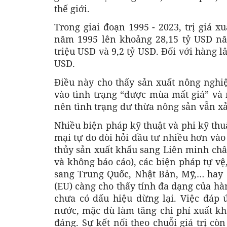
thế giới.
Trong giai đoạn 1995 - 2023, trị giá x
năm 1995 lên khoảng 28,15 tỷ USD nă
triệu USD và 9,2 tỷ USD. Đối với hàng l
USD.
Điều này cho thấy sản xuất nông nghiệ
vào tình trạng “được mùa mất giá” và
nên tình trạng dư thừa nông sản vẫn x
Nhiều biện pháp kỹ thuật và phi kỹ thu
mại tự do đòi hỏi đầu tư nhiều hơn vào
thủy sản xuất khẩu sang Liên minh châ
và không báo cáo), các biện pháp tự vệ
sang Trung Quốc, Nhật Bản, Mỹ,… hay
(EU) càng cho thấy tính đa dạng của hà
chưa có dấu hiệu dừng lại. Việc đáp
nước, mặc dù làm tăng chi phí xuất kh
đáng. Sự kết nối theo chuỗi giá trị cò