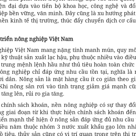
hiện đại dựa vào tiến bộ khoa học, công nghệ và đổ
iệp bền vững, văn minh. Đây cũng là xu hướng phát 
ền kinh tế thị trường, thúc đẩy chuyển dịch cơ cấu
 triển nông nghiệp Việt Nam
nghiệp Việt Nam mang nặng tính manh mún, quy mô
, kỹ thuật sản xuất lạc hậu, phụ thuộc nhiều vào điề
p trung mệnh lệnh hầu như thủ tiêu hoàn toàn chức
nông nghiệp chỉ đáp ứng nhu cầu tồn tại, nghĩa là
ời dân. Nông sản là mặt hàng cầu ít co giãn theo g
 Khi nông sản rơi vào tình trạng giảm giá mạnh cũ
tăng lên, rủi ro gia tăng.
 chính sách khoán, nền nông nghiệp có sự thay đổi
ng giai đoạn từ khi thực hiện chính sách khoán đế
riển mạnh thể hiện ở nông sản đáp ứng đủ nhu cầu 
hiều năm thuộc nhóm 3 nước xuất khẩu gạo lớn nhấ
 tiêu, thủy sản cũng có vị trí quan trọng trên thị 