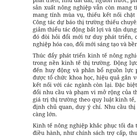
phát triển, như đất đai, nguồn nước, ph
sản xuất nông nghiệp vẫn còn mang tí
mang tính mùa vụ, thiếu kết nối chặt
Công tác dự báo thị trường thiếu chuyê
giảm thiểu tác động bất lợi và tận dụng
đó đòi hỏi đổi mới tư duy phát triển,
nghiệp hóa cao, đổi mới sáng tạo và b
Thúc đẩy phát triển kinh tế nông ngh
trong nền kinh tế thị trường. Động lự
đến huy động và phân bổ nguồn lực p
được tổ chức khoa học, hiệu quả gắn v
kết nối với các ngành còn lại. Đặc biệ
đổi nhu cầu và phạm vi mở rộng của th
giá trị thị trường theo quy luật kinh t
định chủ quan, duy ý chí. Nhu cầu thị 
càng lớn.
Kinh tế nông nghiệp khắc phục tối đa 
điều hành, như chính sách trợ cấp, t