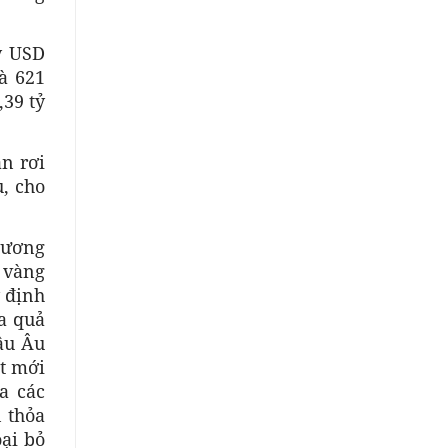
tỷ USD
à 621
,39 tỷ
n rơi
, cho
thương
ẻ vàng
 định
oa quả
âu Âu
ật mới
a các
 thỏa
oại bỏ