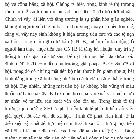
bộ và công bằng xã hội. Chúng ta biết, trong kinh tế thị trường
các chủ thể cạnh tranh nhau với mục tiêu tối đa hóa lợi nhuận.
Chính vì vậy, đi liền với tăng trưởng là sự phân hóa giàu nghèo,
không ít người yếu thế bị bật ra khỏi vòng quay của nền kinh tế,
cũng vì vậy nảy sinh không ít hiện tượng tiêu cực và các tệ nạn
xã hội. Trong chủ nghĩa tư bản (CNTB), nhân dân lao động là
người làm thuê, mục tiêu của CNTB là tăng lợi nhuận, duy trì sự
thống trị của giai cấp tư sản. Để đạt tới mục tiêu đã được xác
định, CNTB đã có nhiều chủ trương, giải pháp về các vấn đề xã
hội, trong đó có những mặt tiến bộ như thực hiện giảm nhẹ sự bất
bình đẳng trong xã hội cũng như tìm cách giảm căng thẳng trong
xã hội. Tuy nhiên, những mặt tiến bộ ấy không bền vững vì mâu
thuẫn cơ bản của CNTB là xã hội hóa của sản xuất và chiếm hữu
tư nhân về tư liệu sản xuất vẫn còn tồn tại. Trong kinh tế thị
trường định hướng XHCN phát triển kinh tế phải đi liền với việc
giải quyết tốt các vấn đề xã hội. “Trình độ phát triển kinh tế là
điều kiện vật chất để thực hiện chính sách xã hội, nhưng mục tiêu
xã hội lại là mục đích của các hoạt động kinh tế”(9) và “Tăng
trưởng kinh tế phải gắn liền với tiến bộ và công bằng xã hội ngay