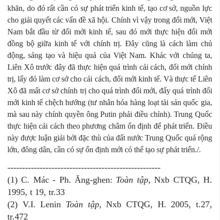
khăn, do đó rất cần có sự phát triển kinh tế, tạo cơ sở, nguồn lực
cho giải quyết các vấn đề xã hội. Chính vì vậy trong đổi mới, Việt
Nam bắt đầu từ đổi mới kinh tế, sau đó mới thực hiện đổi mới
đồng bộ giữa kinh tế với chính trị. Đây cũng là cách làm chủ
động, sáng tạo và hiệu quả của Việt Nam. Khác với chúng ta,
Liên Xô trước đây đã thực hiện quá trình cải cách, đổi mới chính
trị, lấy đó làm cơ sở cho cải cách, đổi mới kinh tế. Và thực tế Liên
Xô đã mất cơ sở chính trị cho quá trình đổi mới, đẩy quá trình đổi
mới kinh tế chệch hướng (tư nhân hóa hàng loạt tài sản quốc gia,
mà sau này chính quyền ông Putin phải điều chỉnh). Trung Quốc
thực hiện cải cách theo phương châm ổn định để phát triển. Điều
này được luận giải bởi đặc thù của đất nước Trung Quốc quá rộng
lớn, đông dân, cần có sự ổn định mới có thể tạo sự phát triển./.
----------------------------------------------------
(1) C. Mác - Ph. Ăng-ghen:
Toàn tập,
Nxb CTQG, H.
1995, t 19, tr.33
(2) V.I. Lenin
Toàn tập,
Nxb CTQG, H. 2005, t.27,
tr.472