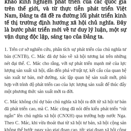
khảo kinh nghiệm phát triển của các quốc gia
trên thế giới, và từ thực tiễn phát triển Việt
Nam, Đảng ta đã đề ra đường lối phát triển kinh
tế thị trường định hướng xã hội chủ nghĩa. Đây
là bước phát triển mới về tư duy lý luận, một sự
vận dụng độc lập, sáng tạo của Đảng ta.
1. Trên cơ sở nghiên cứu, phân tích sự phát triển của chủ nghĩa tư
bản (CNTB), C. Mác đã dự báo về xã hội tương lai trên những
nét đại thể. C. Mác cho rằng, với sự phát triển mạnh mẽ của lực
lượng sản xuất xã hội, dẫn đến phá vỡ trật tự, kết cấu của quan hệ
sản xuất tư bản, mở đường, xác lập quan hệ sản xuất mới, phù
hợp với trình độ phát triển cao của lực lượng sản xuất để thúc đẩy
một phương thức sản xuất mới ra đời.
C. Mác không chỉ dự báo chủ nghĩa xã hội ra đời từ xã hội tư bản
đã phát triển cao, mà C. Mác cũng đã nói đến kiểu phát triển “rút
ngắn” lên chủ nghĩa xã hội (CNXH) qua trường hợp nước Nga.
Theo C. Mác, khi vừa thoát thai từ xã hội tư bản, xã hội cộng sản
không thể bước ngay vào giai đoạn cao, tức giai đoạn xã hội cộng