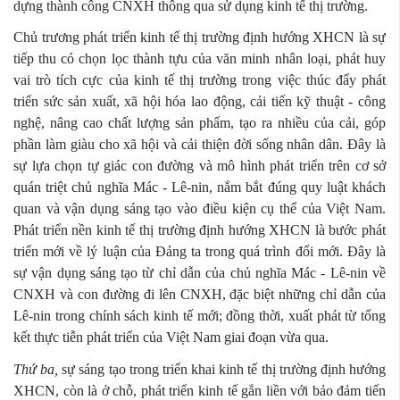
dựng thành công CNXH thông qua sử dụng kinh tế thị trường.
Chủ trương phát triển kinh tế thị trường định hướng XHCN là sự
tiếp thu có chọn lọc thành tựu của văn minh nhân loại, phát huy
vai trò tích cực của kinh tế thị trường trong việc thúc đẩy phát
triển sức sản xuất, xã hội hóa lao động, cải tiến kỹ thuật - công
nghệ, nâng cao chất lượng sản phẩm, tạo ra nhiều của cải, góp
phần làm giàu cho xã hội và cải thiện đời sống nhân dân. Đây là
sự lựa chọn tự giác con đường và mô hình phát triển trên cơ sở
quán triệt chủ nghĩa Mác - Lê-nin, nắm bắt đúng quy luật khách
quan và vận dụng sáng tạo vào điều kiện cụ thể của Việt Nam.
Phát triển nền kinh tế thị trường định hướng XHCN là bước phát
triển mới về lý luận của Đảng ta trong quá trình đổi mới. Đây là
sự vận dụng sáng tạo từ chỉ dẫn của chủ nghĩa Mác - Lê-nin về
CNXH và con đường đi lên CNXH, đặc biệt những chỉ dẫn của
Lê-nin trong chính sách kinh tế mới; đồng thời, xuất phát từ tổng
kết thực tiễn phát triển của Việt Nam giai đoạn vừa qua.
Thứ ba,
sự sáng tạo trong triển khai kinh tế thị trường định hướng
XHCN, còn là ở chỗ, phát triển kinh tế gắn liền với bảo đảm tiến