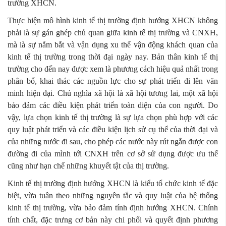
trường XHCN.
Thực hiện mô hình kinh tế thị trường định hướng XHCN không
phải là sự gán ghép chủ quan giữa kinh tế thị trường và CNXH,
mà là sự nắm bắt và vận dụng xu thế vận động khách quan của
kinh tế thị trường trong thời đại ngày nay. Bản thân kinh tế thị
trường cho đến nay được xem là phương cách hiệu quả nhất trong
phân bổ, khai thác các nguồn lực cho sự phát triển đi lên văn
minh hiện đại. Chủ nghĩa xã hội là xã hội tương lai, một xã hội
bảo đảm các điều kiện phát triển toàn diện của con người. Do
vậy, lựa chọn kinh tế thị trường là sự lựa chọn phù hợp với các
quy luật phát triển và các điều kiện lịch sử cụ thể của thời đại và
của những nước đi sau, cho phép các nước này rút ngắn được con
đường đi của mình tới CNXH trên cơ sở sử dụng được ưu thế
cũng như hạn chế những khuyết tật của thị trường.
Kinh tế thị trường định hướng XHCN là kiểu tổ chức kinh tế đặc
biệt, vừa tuân theo những nguyên tắc và quy luật của hệ thống
kinh tế thị trường, vừa bảo đảm tính định hướng XHCN. Chính
tính chất, đặc trưng cơ bản này chi phối và quyết định phương