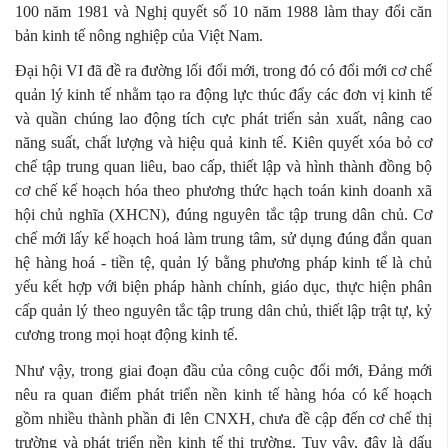
100 năm 1981 và Nghị quyết số 10 năm 1988 làm thay đổi căn
bản kinh tế nông nghiệp của Việt Nam.
Đại hội VI đã đề ra đường lối đổi mới, trong đó có đổi mới cơ chế
quản lý kinh tế nhằm tạo ra động lực thúc đẩy các đơn vị kinh tế
và quần chúng lao động tích cực phát triển sản xuất, nâng cao
năng suất, chất lượng và hiệu quả kinh tế. Kiên quyết xóa bỏ cơ
chế tập trung quan liêu, bao cấp, thiết lập và hình thành đồng bộ
cơ chế kế hoạch hóa theo phương thức hạch toán kinh doanh xã
hội chủ nghĩa (XHCN), đúng nguyên tắc tập trung dân chủ. Cơ
chế mới lấy kế hoạch hoá làm trung tâm, sử dụng đúng đắn quan
hệ hàng hoá - tiền tệ, quản lý bằng phương pháp kinh tế là chủ
yếu kết hợp với biện pháp hành chính, giáo dục, thực hiện phân
cấp quản lý theo nguyên tắc tập trung dân chủ, thiết lập trật tự, kỷ
cương trong mọi hoạt động kinh tế.
Như vậy, trong giai đoạn đầu của công cuộc đổi mới, Đảng mới
nêu ra quan điểm phát triển nền kinh tế hàng hóa có kế hoạch
gồm nhiều thành phần đi lên CNXH, chưa đề cập đến cơ chế thị
trường và phát triển nền kinh tế thị trường. Tuy vậy, đây là dấu