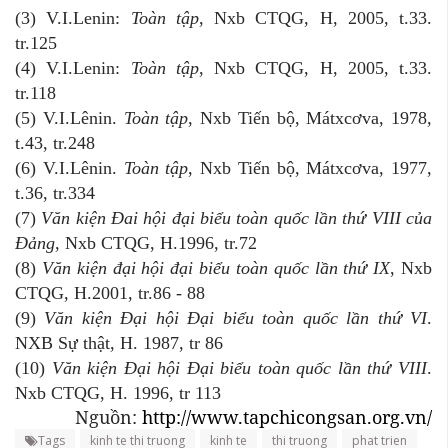
(3) V.I.Lenin:
Toàn tập
, Nxb CTQG, H, 2005, t.33.
tr.125
(4) V.I.Lenin:
Toàn tập
, Nxb CTQG, H, 2005, t.33.
tr.118
(5) V.I.Lênin.
Toàn tập
, Nxb Tiến bộ, Mátxcơva, 1978,
t.43, tr.248
(6) V.I.Lênin.
Toàn tập
, Nxb Tiến bộ, Mátxcơva, 1977,
t.36, tr.334
(7)
Văn kiện Đai hội đại biểu toàn quốc lần thứ VIII của
Đảng
, Nxb CTQG, H.1996, tr.72
(8)
Văn kiện đại hội đại biểu toàn quốc lần thứ IX
, Nxb
CTQG, H.2001, tr.86 - 88
(9)
Văn kiện Đại hội Đại biểu toàn quốc lần thứ VI
.
NXB Sự thật, H. 1987, tr 86
(10)
Văn kiện Đại hội Đại biểu toàn quốc lần thứ VIII
.
Nxb CTQG, H. 1996, tr 113
Nguồn:
http://www.tapchicongsan.org.vn/
Tags
kinh te thi truong
kinh te
thi truong
phat trien