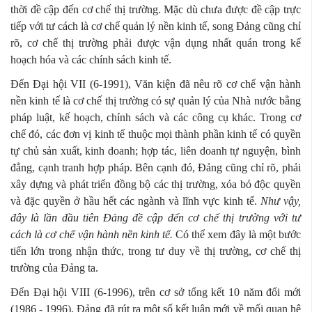
thời đề cập đến cơ chế thị trường. Mặc dù chưa được đề cập trực
tiếp với tư cách là cơ chế quản lý nền kinh tế, song Đảng cũng chỉ
rõ, cơ chế thị trường phải được vận dụng nhất quán trong kế
hoạch hóa và các chính sách kinh tế.
Đến Đại hội VII (6-1991), Văn kiện đã nêu rõ cơ chế vận hành
nền kinh tế là cơ chế thị trường có sự quản lý của Nhà nước bằng
pháp luật, kế hoạch, chính sách và các công cụ khác. Trong cơ
chế đó, các đơn vị kinh tế thuộc mọi thành phần kinh tế có quyền
tự chủ sản xuất, kinh doanh; hợp tác, liên doanh tự nguyện, bình
đẳng, cạnh tranh hợp pháp. Bên cạnh đó, Đảng cũng chỉ rõ, phải
xây dựng và phát triển đồng bộ các thị trường, xóa bỏ độc quyền
và đặc quyền ở hầu hết các ngành và lĩnh vực kinh tế.
Như vậy,
đây là lần đầu tiên Đảng đề cập đến cơ chế thị trường với tư
cách là cơ chế vận hành nền kinh tế.
Có thể xem đây là một bước
tiến lớn trong nhận thức, trong tư duy về thị trường, cơ chế thị
trường của Đảng ta.
Đến Đại hội VIII (6-1996), trên cơ sở tổng kết 10 năm đổi mới
(1986 - 1996), Đảng đã rút ra một số kết luận mới về mối quan hệ