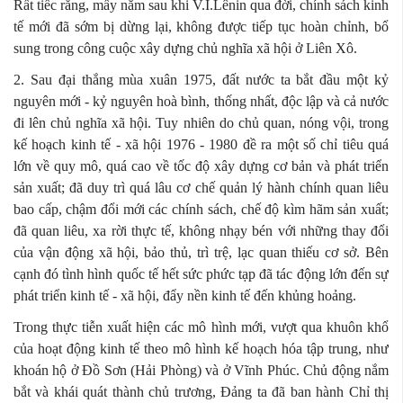
Rất tiếc rằng, mấy năm sau khi V.I.Lênin qua đời, chính sách kinh
tế mới đã sớm bị dừng lại, không được tiếp tục hoàn chỉnh, bổ
sung trong công cuộc xây dựng chủ nghĩa xã hội ở Liên Xô.
2. Sau đại thắng mùa xuân 1975, đất nước ta bắt đầu một kỷ
nguyên mới - kỷ nguyên hoà bình, thống nhất, độc lập và cả nước
đi lên chủ nghĩa xã hội. Tuy nhiên do chủ quan, nóng vội, trong
kế hoạch kinh tế - xã hội 1976 - 1980 đề ra một số chỉ tiêu quá
lớn về quy mô, quá cao về tốc độ xây dựng cơ bản và phát triển
sản xuất; đã duy trì quá lâu cơ chế quản lý hành chính quan liêu
bao cấp, chậm đổi mới các chính sách, chế độ kìm hãm sản xuất;
đã quan liêu, xa rời thực tế, không nhạy bén với những thay đổi
của vận động xã hội, bảo thủ, trì trệ, lạc quan thiếu cơ sở. Bên
cạnh đó tình hình quốc tế hết sức phức tạp đã tác động lớn đến sự
phát triển kinh tế - xã hội, đẩy nền kinh tế đến khủng hoảng.
Trong thực tiễn xuất hiện các mô hình mới, vượt qua khuôn khổ
của hoạt động kinh tế theo mô hình kế hoạch hóa tập trung, như
khoán hộ ở Đồ Sơn (Hải Phòng) và ở Vĩnh Phúc. Chủ động nắm
bắt và khái quát thành chủ trương, Đảng ta đã ban hành Chỉ thị