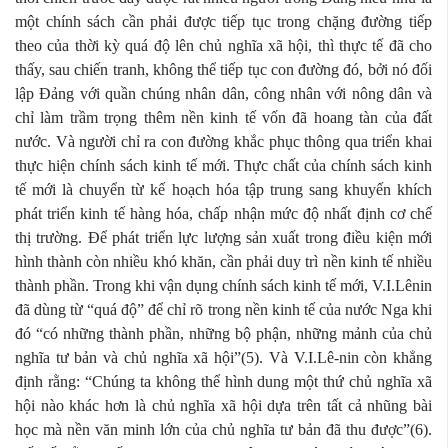
một chính sách cần phải được tiếp tục trong chặng đường tiếp
theo của thời kỳ quá độ lên chủ nghĩa xã hội, thì thực tế đã cho
thấy, sau chiến tranh, không thể tiếp tục con đường đó, bởi nó đối
lập Đảng với quần chúng nhân dân, công nhân với nông dân và
chỉ làm trầm trọng thêm nền kinh tế vốn đã hoang tàn của đất
nước. Và người chỉ ra con đường khắc phục thông qua triển khai
thực hiện chính sách kinh tế mới. Thực chất của chính sách kinh
tế mới là chuyển từ kế hoạch hóa tập trung sang khuyến khích
phát triển kinh tế hàng hóa, chấp nhận mức độ nhất định cơ chế
thị trường. Để phát triển lực lượng sản xuất trong điều kiện mới
hình thành còn nhiều khó khăn, cần phải duy trì nền kinh tế nhiều
thành phần. Trong khi vận dụng chính sách kinh tế mới, V.I.Lênin
đã dùng từ “quá độ” để chỉ rõ trong nền kinh tế của nước Nga khi
đó “có những thành phần, những bộ phận, những mảnh của chủ
nghĩa tư bản và chủ nghĩa xã hội”(5). Và V.I.Lê-nin còn khẳng
định rằng: “Chúng ta không thể hình dung một thứ chủ nghĩa xã
hội nào khác hơn là chủ nghĩa xã hội dựa trên tất cả nhũng bài
học mà nền văn minh lớn của chủ nghĩa tư bản đã thu được”(6).