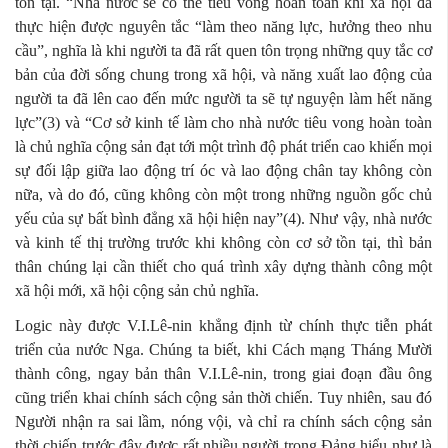
tồn tại. “Nhà nước sẽ có thể tiêu vong hoàn toàn khi xã hội đã
thực hiện được nguyên tắc “làm theo năng lực, hưởng theo nhu
cầu”, nghĩa là khi người ta đã rất quen tôn trọng những quy tắc cơ
bản của đời sống chung trong xã hội, và năng xuất lao động của
người ta đã lên cao đến mức người ta sẽ tự nguyện làm hết năng
lực”(3) và “Cơ sở kinh tế làm cho nhà nước tiêu vong hoàn toàn
là chủ nghĩa cộng sản đạt tới một trình độ phát triển cao khiến mọi
sự đối lập giữa lao động trí óc và lao động chân tay không còn
nữa, và do đó, cũng không còn một trong những nguồn gốc chủ
yếu của sự bất bình đẳng xã hội hiện nay”(4). Như vậy, nhà nước
và kinh tế thị trường trước khi không còn cơ sở tồn tại, thì bản
thân chúng lại cần thiết cho quá trình xây dựng thành công một
xã hội mới, xã hội cộng sản chủ nghĩa.
Logic này được V.I.Lê-nin khẳng định từ chính thực tiễn phát
triển của nước Nga. Chúng ta biết, khi Cách mạng Tháng Mười
thành công, ngay bản thân V.I.Lê-nin, trong giai đoạn đầu ông
cũng triển khai chính sách cộng sản thời chiến. Tuy nhiên, sau đó
Người nhận ra sai lầm, nóng vội, và chỉ ra chính sách cộng sản
thời chiến trước đây được rất nhiều người trong Đảng hiểu như là