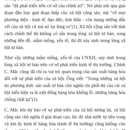
sản “đã phát triển trên cơ sở của chính nó”. Nó phải trải qua giai
đoạn đầu hay giai đoạn thấp của xã hội cộng sản, mà “về mọi
phương diện - kinh tế, đạo đức, tinh thần - còn mang những dấu
vết của xã hội cũ mà nó lọt lòng ra”(1). Xã hội cộng sản với tính
cách chỉnh thể thì không có sẵn trong lòng xã hội tư bản, song
những tiền đề, mầm mống, yếu tố, thì đã nảy sinh trong lòng xã
hội tư bản.
Như vậy những mầm mống, yếu tố của CNXH, nảy sinh trong
lòng xã hội tư bản trên cơ sở phát triển kinh tế thị trường. Chính
C. Mác cũng đã chỉ ra vai trò quan trọng của sản xuất hàng hóa
đối với sự phát triển của xã hội. Ông viết: “Trong những xã hội
do phương thức sản xuất tư bản chủ nghĩa chi phối thì của cải xã
hội biểu hiện ra là một đống hàng hóa khổng lồ, những hàng hóa
chồng chất lại”(2).
C. Mác khi dự báo về sự phát triển của xã hội tương lai, xã hội
cộng sản chủ nghĩa ở giai đoạn cao, lúc đó nhà nước tự tiêu vong
và khi ấy kinh tế hàng hóa (kinh tế thị trường) cũng không còn