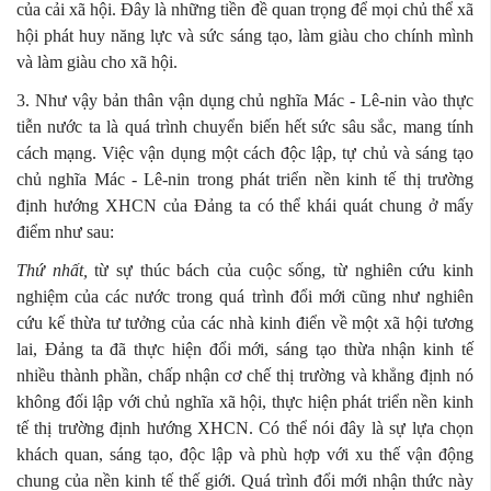
của cải xã hội. Đây là những tiền đề quan trọng để mọi chủ thể xã
hội phát huy năng lực và sức sáng tạo, làm giàu cho chính mình
và làm giàu cho xã hội.
3. Như vậy bản thân vận dụng chủ nghĩa Mác - Lê-nin vào thực
tiễn nước ta là quá trình chuyển biến hết sức sâu sắc, mang tính
cách mạng. Việc vận dụng một cách độc lập, tự chủ và sáng tạo
chủ nghĩa Mác - Lê-nin trong phát triển nền kinh tế thị trường
định hướng XHCN của Đảng ta có thể khái quát chung ở mấy
điểm như sau:
Thứ nhất,
từ sự thúc bách của cuộc sống, từ nghiên cứu kinh
nghiệm của các nước trong quá trình đổi mới cũng như nghiên
cứu kế thừa tư tưởng của các nhà kinh điển về một xã hội tương
lai, Đảng ta đã thực hiện đổi mới, sáng tạo thừa nhận kinh tế
nhiều thành phần, chấp nhận cơ chế thị trường và khẳng định nó
không đối lập với chủ nghĩa xã hội, thực hiện phát triển nền kinh
tế thị trường định hướng XHCN. Có thể nói đây là sự lựa chọn
khách quan, sáng tạo, độc lập và phù hợp với xu thế vận động
chung của nền kinh tế thế giới. Quá trình đổi mới nhận thức này