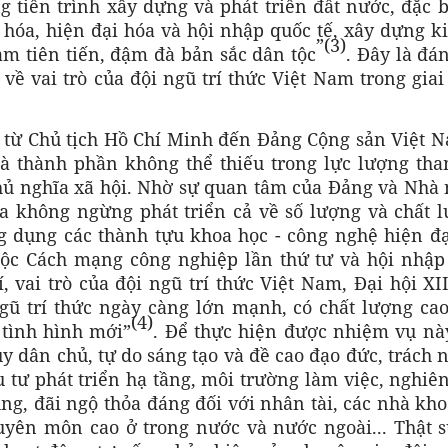
g tiến trình xây dựng và phát triển đất nước, đặc b
hóa, hiện đại hóa và hội nhập quốc tế, xây dựng ki
”(3)
Nam tiên tiến, đậm đà bản sắc dân tộc
. Đây là đá
về vai trò của đội ngũ trí thức Việt Nam trong gia
 từ Chủ tịch Hồ Chí Minh đến Đảng Cộng sản Việt N
 là thành phần không thể thiếu trong lực lượng th
ủ nghĩa xã hội. Nhờ sự quan tâm của Đảng và Nhà 
ua không ngừng phát triển cả về số lượng và chất l
g dụng các thành tựu khoa học - công nghệ hiện đạ
cuộc Cách mạng công nghiệp lần thứ tư và hội nhập
, vai trò của đội ngũ trí thức Việt Nam, Đại hội XI
ũ trí thức ngày càng lớn mạnh, có chất lượng cao
(4)
 tình hình mới”
. Để thực hiện được nhiệm vụ này
uy dân chủ, tự do sáng tạo và đề cao đạo đức, trách
 tư phát triển hạ tầng, môi trường làm việc, nghiê
ụng, đãi ngộ thỏa đáng đối với nhân tài, các nhà kh
uyên môn cao ở trong nước và nước ngoài... Thật s