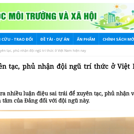
 CỨU - TRAO ĐỔI
ĐỀ TÀI - DỰ ÁN
ẤN PHẨM
CHÍNH SÁCH MỚ
ên tạc, phủ nhận đội ngũ trí thức ở Việt Nam hiện nay
n tạc, phủ nhận đội ngũ trí thức ở Việt
ra nhiều luận điệu sai trái để xuyên tạc, phủ nhận v
 tâm của Đảng đối với đội ngũ này.