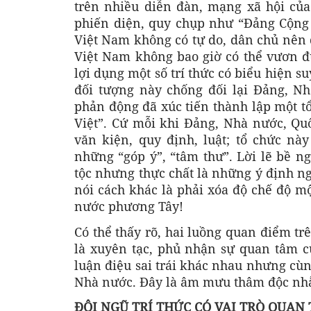
trên nhiều diễn đàn, mạng xã hội của
phiến diện, quy chụp như “Đảng Cộng 
Việt Nam không có tự do, dân chủ nên đội
Việt Nam không bao giờ có thể vươn đư
lợi dụng một số trí thức có biểu hiện s
đối tượng này chống đối lại Đảng, Nh
phản động đã xúc tiến thành lập một tổ
Việt”. Cứ mỗi khi Đảng, Nhà nước, Qu
văn kiện, quy định, luật; tổ chức n
những “góp ý”, “tâm thư”. Lời lẽ bề n
tộc nhưng thực chất là những ý định ng
nói cách khác là phải xóa độ chế độ m
nước phương Tây!
Có thể thấy rõ, hai luồng quan điểm trê
là xuyên tạc, phủ nhận sự quan tâm c
luận điệu sai trái khác nhau nhưng cùng
Nhà nước. Đây là âm mưu thâm độc nhằ
ĐỘI NGŨ TRÍ THỨC CÓ VAI TRÒ QUAN