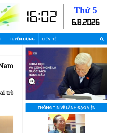
Thứ 5
16:02
6
.
8
.
2026
I
TUYỂN DỤNG
LIÊN HỆ
 Nam
ai trò
THÔNG TIN VỀ LÃNH ĐẠO VIỆN