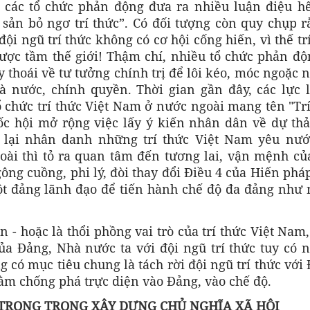
 các tổ chức phản động đưa ra nhiều luận điệu hế
sản bỏ ngơ trí thức”. Có đối tượng còn quy chụp r
 ngũ trí thức không có cơ hội cống hiến, vì thế trí
ợc tầm thế giới! Thậm chí, nhiều tổ chức phản đ
uy thoái về tư tưởng chính trị để lôi kéo, móc ngoặc
à nước, chính quyền. Thời gian gần đây, các lực 
 chức trí thức Việt Nam ở nước ngoài mang tên "Tr
ốc hội mở rộng việc lấy ý kiến nhân dân về dự thả
ày lại nhân danh những trí thức Việt Nam yêu nướ
goài thì tỏ ra quan tâm đến tương lai, vận mệnh củ
ông cuồng, phi lý, đòi thay đổi Điều 4 của Hiến phá
ột đảng lãnh đạo để tiến hành chế độ đa đảng như 
n - hoặc là thổi phồng vai trò của trí thức Việt Nam
ủa Đảng, Nhà nước ta với đội ngũ trí thức tuy có 
 có mục tiêu chung là tách rời đội ngũ trí thức với
m chống phá trực diện vào Đảng, vào chế độ.
 TRỌNG TRONG XÂY DỰNG CHỦ NGHĨA XÃ HỘI