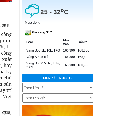
 sau:
g công
rị mới
t, trí
 công
 xuất
, hay
nhà kỹ
là chủ
LIÊN KẾT WEBSITE
ền sản
ay trí
h Việt
n qua,