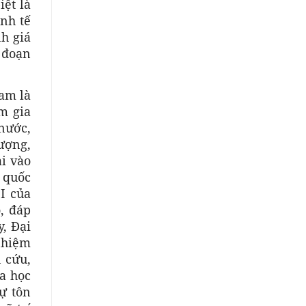
iệt là
nh tế
nh giá
i đoạn
am là
am gia
nước,
ượng,
i vào
 quốc
II của
, đáp
, Đại
 nhiệm
n cứu,
oa học
ự tôn