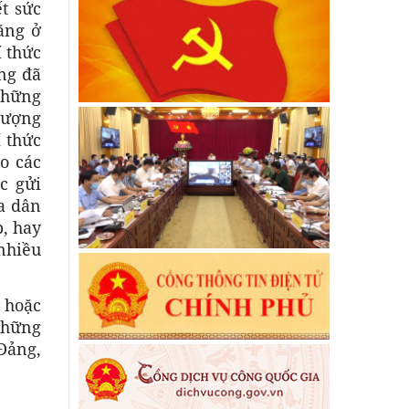
t sức
ằng ở
 thức
ộng đã
 những
lượng
í thức
o các
c gửi
a dân
p, hay
nhiều
, hoặc
những
 Đảng,