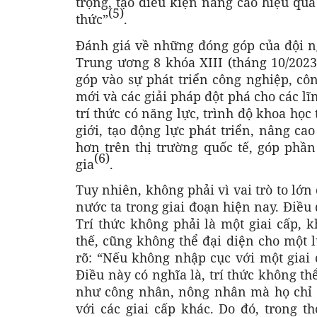
trọng, tạo điều kiện nâng cao hiệu quả
(5)
thức”
.
Đánh giá về những đóng góp của đội ngũ
Trung ương 8 khóa XIII (tháng 10/2023
góp vào sự phát triển công nghiệp, cô
mới và các giải pháp đột phá cho các lĩn
trí thức có năng lực, trình độ khoa học
giới, tạo động lực phát triển, nâng c
hơn trên thị trường quốc tế, góp phầ
(6)
gia
.
Tuy nhiên, không phải vì vai trò to lớn 
nước ta trong giai đoạn hiện nay. Điều 
Trí thức không phải là một giai cấp, 
thế, cũng không thể đại diện cho một l
rõ: “Nếu không nhập cục với một giai 
Điều này có nghĩa là, trí thức không thể
như công nhân, nông nhân mà họ chỉ 
với các giai cấp khác. Do đó, trong t