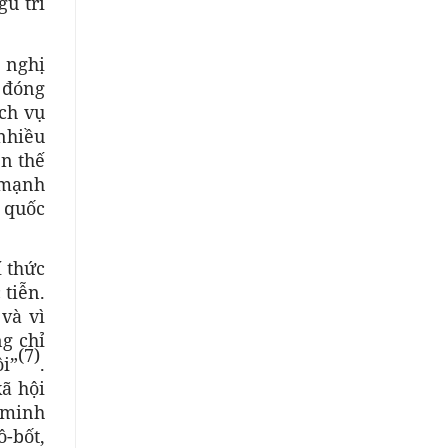
gũ trí
i nghị
 đóng
ch vụ
 nhiều
ên thế
 mạnh
 quốc
í thức
 tiễn.
và vì
ng chỉ
(7)
ôi”
.
xã hội
 minh
-bốt,