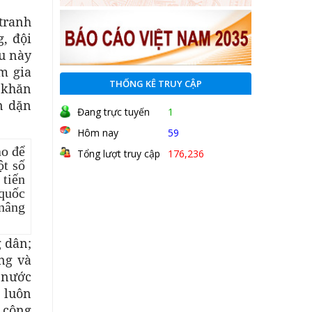
 tranh
, đội
ều này
m gia
THỐNG KÊ TRUY CẬP
 khăn
n dặn
Đang trực tuyến
1
Hôm nay
59
ạo để
Tổng lượt truy cập
176,236
ột số
 tiến
 quốc
 nâng
g dân;
ng và
ở nước
, luôn
 công