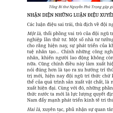
Tổng Bí thư Nguyễn Phú Trọng gặp gỡ 
NHẬN DIỆN NHỮNG LUẬN ĐIỆU XUYÊ
Các luận điệu sai trái, thù địch về đội 
Một là,
thổi phồng vai trò của đội ngũ 
nghiệp lần thứ tư. Một số nhà tư tưởng
cho rằng hiện nay, sự phát triển của k
tuệ nhân tạo... Chính những công ngh
nhân, khiến người lao động không còn 
nữa. Cũng chính điều này làm xuất hiệ
nói đúng hơn là tạo ra xu hướng trí th
trị mới, hiện nay đội ngũ trí thức chứ
thể của quá trình sản xuất vật chất, là
xuất hiện đại. Cùng với đó, những phần 
thức nước ta mới là lực lượng quyết địn
Nam đẩy mạnh phát triển kinh tế tri th
Hai là
, xuyên tạc, phủ nhận sự quan tâ