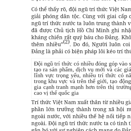
Có thể thấy rõ, đội ngũ trí thức Việt N
giải phóng dân tộc. Cùng với giai cấ
ngũ trí thức nước ta luôn trung thành 
đã được Chủ tịch Hồ Chí Minh ghi nhậ
kháng chiến rất quý báu cho Đảng. Kh
(2)
thêm nhiều”
. Do đó, Người luôn coi
Đảng là phải có biện pháp lôi kéo trí t
Đội ngũ trí thức có nhiều đóng góp vào 
tạo ra sản phẩm, dịch vụ mới và các giả
lĩnh vực trọng yếu, nhiều trí thức có n
trong khu vực và trên thế giới, tạo độn
gia cạnh tranh mạnh hơn trên thị trườ
cao vị thế quốc gia
Trí thức Việt Nam xuất thân từ nhiều gi
phần lớn trưởng thành trong xã hội m
ngoài nước, với nhiều thế hệ nối tiếp 
ngoài. Đội ngũ trí thức nước ta có tinh 
gắn bó với sự nghiệp cách mạng do Đản