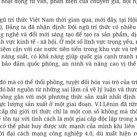
 hoạt động tư vấn, phản biện của chuyên gia, đội n
 trí thức Việt Nam thời gian qua, mới đây, tại Hộ
), Đảng ta đã nhận định: Đội ngũ trí thức có nhiều
ng nghệ và đổi mới sáng tạo để tạo ra sản phẩm, dị
h vực kinh tế - xã hội. Ở một số lĩnh vực trọng yếu,
 tiệm cận với các nước tiên tiến trong khu vực và tr
ao năng suất, có khả năng giúp quốc gia cạnh tranh
n bảo đảm quốc phòng, an ninh và nâng cao vị thế
đó mà có thể thổi phồng, tuyệt đối hóa vai trò của tr
đó bắt nguồn từ những sai lầm cả về lý luận và thực
không gắn với một phương thức sản xuất nhất định 
ực lượng sản xuất ở một giai đoạn. V.I.Lênin đã từ
cấp thì giới trí thức chỉ là một con số không mà th
 tồn tại với tính cách là một giai cấp độc lập trong 
có thể phát huy được sức mạnh của mình khi liên
hời đại cách mạng công nghiệp 4.0, dù xuất hiện rô