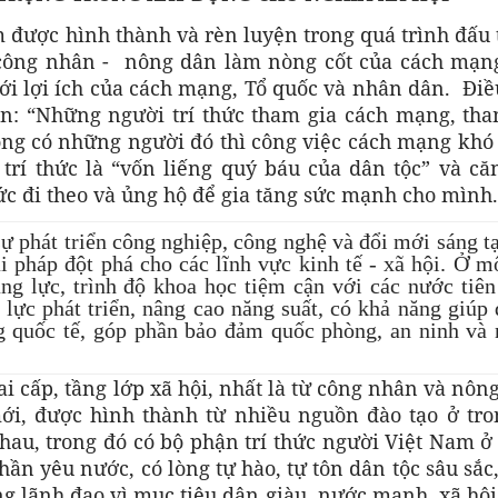
am được hình thành và rèn luyện trong quá trình đấu
p công nhân - nông dân làm nòng cốt của cách mạng
với lợi ích của cách mạng, Tổ quốc và nhân dân. Đi
n: “Những người trí thức tham gia cách mạng, tha
ông có những người đó thì công việc cách mạng khó
 trí thức là “vốn liếng quý báu của dân tộc” và că
hức đi theo và ủng hộ để gia tăng sức mạnh cho mình.
sự phát triển công nghiệp, công nghệ và đổi mới sáng t
i pháp đột phá cho các lĩnh vực kinh tế - xã hội. Ở m
ăng lực, trình độ khoa học tiệm cận với các nước tiên
g lực phát triển, nâng cao năng suất, có khả năng giúp
ng quốc tế, góp phần bảo đảm quốc phòng, an ninh và
ai cấp, tầng lớp xã hội, nhất là từ công nhân và nôn
ới, được hình thành từ nhiều nguồn đào tạo ở tro
nhau, trong đó có bộ phận trí thức người Việt Nam 
thần yêu nước, có lòng tự hào, tự tôn dân tộc sâu sắc
g lãnh đạo vì mục tiêu dân giàu, nước mạnh, xã hội