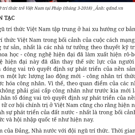
trí thức trẻ Việt Nam tại Pháp (tháng 3-2018) _Ảnh: qdnd.vn
N TẠC
ngũ trí thức Việt Nam tập trung ở hai xu hướng cơ bản
trí thức Việt Nam trong bối cảnh của cuộc cách mạn
 tư sản, nhất là các nhà tư tưởng theo thuyết kỹ t
hoa học - công nghệ hiện đại đã làm xuất hiện rô-bố
ệ hiện đại này đã dần thay thế sức lực của người
đóng vai trò quyết định sự phát triển của nền sản
n một lực lượng lao động mới - công nhân trí thức
ức hóa công nhân. Vì thế, theo quan điểm của các 
 không phải giai cấp công nhân như trước kia mới 
 nhân tố đóng vai trò quyết định sự phát triển của n
tử cơ hội chính trị ở Việt Nam cũng cho rằng hiện n
h sự phát triển của đất nước - nhất là trong bối cản
ức và hội nhập quốc tế như hiện nay.
m của Đảng, Nhà nước với đội ngũ trí thức. Thời gia