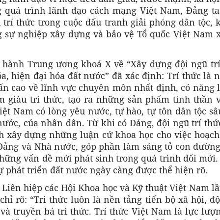
g quá trình lãnh đạo cách mạng Việt Nam, Đảng ta
 trí thức trong cuộc đấu tranh giải phóng dân tộc,
 sự nghiệp xây dựng và bảo vệ Tổ quốc Việt Nam x
 hành Trung ương khoá X về “Xây dựng đội ngũ trí
a, hiện đại hóa đất nước” đã xác định:
Trí thức là 
 vấn cao về lĩnh vực chuyên môn nhất định, có năng 
m giàu tri thức, tạo ra những sản phẩm tinh thần 
 Việt Nam có lòng yêu nước, tự hào, tự tôn dân tộc sâ
nước, của nhân dân. Từ khi có Đảng, đội ngũ trí thứ
nh xây dựng những luận cứ khoa học cho việc hoạch
 Đảng và Nhà nước, góp phần làm sáng tỏ con đường
 những vấn đề mới phát sinh trong quá trình đổi mới
 sự phát triển đất nước ngày càng được thể hiện rõ.
c Liên hiệp các Hội Khoa học và Kỹ thuật Việt Nam l
hỉ rõ: “Tri thức luôn là nền tảng tiến bộ xã hội, đ
 và truyền bá tri thức. Trí thức Việt Nam là lực lượ