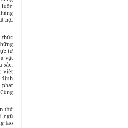
 luôn
 kháng
ã hội
 thức
những
lực tư
và vật
u sắc,
c Việt
 định
 phát
. Cùng
ần thứ
ội ngũ
ng lao