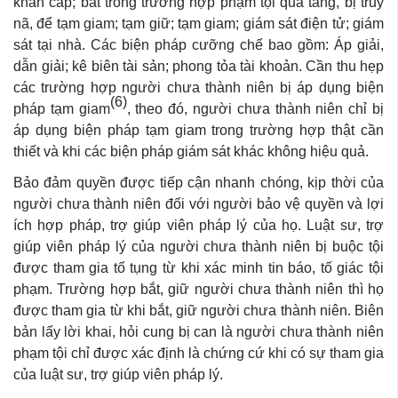
khẩn cấp; bắt trong trường hợp phạm tội quả tang, bị truy
nã, để tạm giam; tạm giữ; tạm giam; giám sát điện tử; giám
sát tại nhà. Các biện pháp cưỡng chế bao gồm: Áp giải,
dẫn giải; kê biên tài sản; phong tỏa tài khoản. Cần thu hẹp
các trường hợp người chưa thành niên bị áp dụng biện
(6)
pháp tạm giam
, theo đó, người chưa thành niên chỉ bị
áp dụng biện pháp tạm giam trong trường hợp thật cần
thiết và khi các biện pháp giám sát khác không hiệu quả.
Bảo đảm quyền được tiếp cận nhanh chóng, kịp thời của
người chưa thành niên đối với người bảo vệ quyền và lợi
ích hợp pháp, trợ giúp viên pháp lý của họ. Luật sư, trợ
giúp viên pháp lý của người chưa thành niên bị buộc tội
được tham gia tố tụng từ khi xác minh tin báo, tố giác tội
phạm. Trường hợp bắt, giữ người chưa thành niên thì họ
được tham gia từ khi bắt, giữ người chưa thành niên. Biên
bản lấy lời khai, hỏi cung bị can là người chưa thành niên
phạm tội chỉ được xác định là chứng cứ khi có sự tham gia
của luật sư, trợ giúp viên pháp lý.