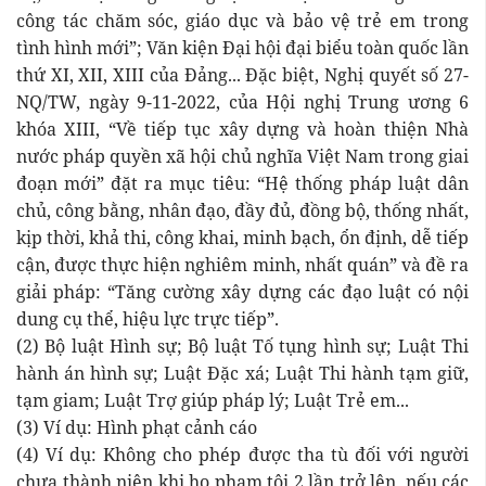
công tác chăm sóc, giáo dục và bảo vệ trẻ em trong
tình hình mới”; Văn kiện Đại hội đại biểu toàn quốc lần
thứ XI, XII, XIII của Đảng... Đặc biệt, Nghị quyết số 27-
NQ/TW, ngày 9-11-2022, của Hội nghị Trung ương 6
khóa XIII, “Về tiếp tục xây dựng và hoàn thiện Nhà
nước pháp quyền xã hội chủ nghĩa Việt Nam trong giai
đoạn mới” đặt ra mục tiêu: “Hệ thống pháp luật dân
chủ, công bằng, nhân đạo, đầy đủ, đồng bộ, thống nhất,
kịp thời, khả thi, công khai, minh bạch, ổn định, dễ tiếp
cận, được thực hiện nghiêm minh, nhất quán” và đề ra
giải pháp: “Tăng cường xây dựng các đạo luật có nội
dung cụ thể, hiệu lực trực tiếp”.
(2) Bộ luật Hình sự; Bộ luật Tố tụng hình sự; Luật Thi
hành án hình sự; Luật Đặc xá; Luật Thi hành tạm giữ,
tạm giam; Luật Trợ giúp pháp lý; Luật Trẻ em...
(3) Ví dụ: Hình phạt cảnh cáo
(4) Ví dụ: Không cho phép được tha tù đối với người
chưa thành niên khi họ phạm tội 2 lần trở lên, nếu các