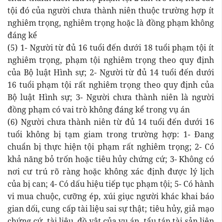
tội đó của người chưa thành niên thuộc trường hợp ít
nghiêm trọng, nghiêm trọng hoặc là đồng phạm không
đáng kể
(5) 1- Người từ đủ 16 tuổi đến dưới 18 tuổi phạm tội ít
nghiêm trọng, phạm tội nghiêm trọng theo quy định
của Bộ luật Hình sự; 2- Người từ đủ 14 tuổi đến dưới
16 tuổi phạm tội rất nghiêm trọng theo quy định của
Bộ luật Hình sự; 3- Người chưa thành niên là người
đồng phạm có vai trò không đáng kể trong vụ án
(6) Người chưa thành niên từ đủ 14 tuổi đến dưới 16
tuổi không bị tạm giam trong trường hợp: 1- Đang
chuẩn bị thực hiện tội phạm rất nghiêm trọng; 2- Có
khả năng bỏ trốn hoặc tiêu hủy chứng cứ; 3- Không có
nơi cư trú rõ ràng hoặc không xác định được lý lịch
của bị can; 4- Có dấu hiệu tiếp tục phạm tội; 5- Có hành
vi mua chuộc, cưỡng ép, xúi giục người khác khai báo
gian dối, cung cấp tài liệu sai sự thật; tiêu hủy, giả mạo
chứng cứ, tài liệu, đồ vật của vụ án, tẩu tán tài sản liên