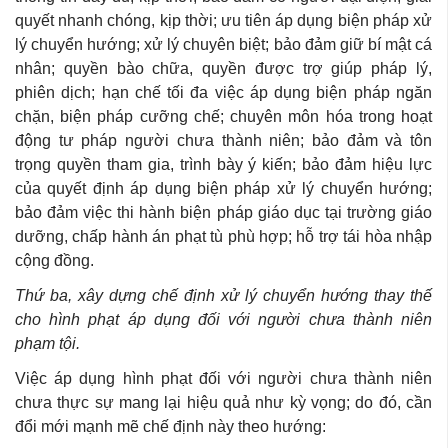
quyết nhanh chóng, kịp thời; ưu tiên áp dụng biện pháp xử
lý chuyển hướng; xử lý chuyên biệt; bảo đảm giữ bí mật cá
nhân; quyền bào chữa, quyền được trợ giúp pháp lý,
phiên dịch; hạn chế tối đa việc áp dụng biện pháp ngăn
chặn, biện pháp cưỡng chế; chuyên môn hóa trong hoạt
động tư pháp người chưa thành niên; bảo đảm và tôn
trọng quyền tham gia, trình bày ý kiến; bảo đảm hiệu lực
của quyết định áp dụng biện pháp xử lý chuyển hướng;
bảo đảm việc thi hành biện pháp giáo dục tại trường giáo
dưỡng, chấp hành án phạt tù phù hợp; hỗ trợ tái hòa nhập
cộng đồng.
Thứ ba, xây dựng chế định xử lý chuyển hướng thay thế
cho hình phạt áp dụng đối với người chưa thành niên
phạm tội.
Việc áp dụng hình phạt đối với người chưa thành niên
chưa thực sự mang lại hiệu quả như kỳ vọng; do đó, cần
đổi mới mạnh mẽ chế định này theo hướng: