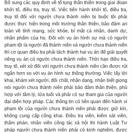
Bổ sung các quy định về tố tụng thân thiện trong giai đoạn
khởi tố, điều tra, truy tố. Việc tiến hành khởi tố, điều tra,
truy tố đối với người chưa thành niên bị buộc tội phải
được thực hiện trong môi trường thân thiện, bảo đảm an
toàn về tính mạng, sức khỏe, bí mật cá nhân, danh dự,
nhân phẩm của họ. Đối với vụ án hình sự mà có người
phạm tội là người đã thành niên và người chưa thành niên
thì cơ quan điều tra phải tách thành hai vụ án để giải quyết
riêng vụ án có người chưa thành niên. Thời hạn điều tra,
truy tố, xét xử đối với người chưa thành niên cần được rút
ngắn hơn so với vụ án hình sự thông thường. Việc lấy lời
khai, khám xét người, đối chất, nhận dạng, nhận biết giọng
nói người chưa thành niên phải bảo đảm thân thiện, phù
hợp với tâm lý, lứa tuổi và phải có sự tham gia của người
đại diện hợp pháp. Các thông tin có liên quan đến hành vi
phạm tội của người chưa thành niên phải được giữ kín,
không cung cấp công khai. Điều tra viên, kiểm sát viên,
thẩm phán, nhân viên công tác xã hội thi hành Luật Tư
pháp người chưa thành niên phải có kinh nghiệm, được