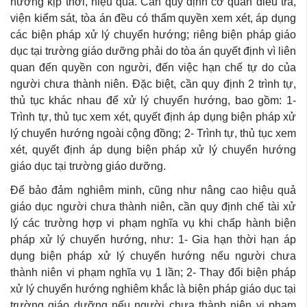
hướng kịp thời, hiệu quả. Cần quy định cơ quan điều tra,
viện kiểm sát, tòa án đều có thẩm quyền xem xét, áp dụng
các biện pháp xử lý chuyển hướng; riêng biện pháp giáo
dục tại trường giáo dưỡng phải do tòa án quyết định vì liên
quan đến quyền con người, đến việc hạn chế tự do của
người chưa thành niên. Đặc biệt, cần quy định 2 trình tự,
thủ tục khác nhau để xử lý chuyển hướng, bao gồm:
1-
Trình tự, thủ tục xem xét, quyết định áp dụng biện pháp xử
lý chuyển hướng ngoài cộng đồng;
2- Trình tự, thủ tục xem
xét, quyết định áp dụng biện pháp xử lý chuyển hướng
giáo dục tại trường giáo dưỡng.
Để bảo đảm nghiêm minh, cũng như nâng cao hiệu quả
giáo dục người chưa thành niên, cần quy định chế tài xử
lý các trường hợp vi phạm nghĩa vụ khi chấp hành biện
pháp xử lý chuyển hướng, như: 1- Gia hạn thời hạn áp
dụng biện pháp xử lý chuyển hướng nếu người chưa
thành niên vi phạm nghĩa vụ 1 lần; 2- Thay đổi biện pháp
xử lý chuyển hướng nghiêm khắc là biện pháp giáo dục tại
trường giáo dưỡng nếu người chưa thành niên vi phạm