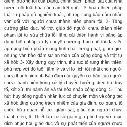
điểm, đường lối của Đảng, chính sách, pháp luật của Nhà
nước; nội luật hóa các cam kết quốc tế; hoàn thiện pháp
luật tư pháp đủ nghiêm khắc, nhưng cũng bảo đảm nhân
văn đối với người chưa thành niên phạm tội; 2- Tăng
cường giáo dục, hỗ trợ, giúp đỡ người chưa thành niên
phạm tội tự sửa chữa lỗi lầm, cải thiện hành vi bằng áp
dụng biện pháp xử lý chuyển hướng, hạn chế tối đa việc
áp dụng biện pháp mang tính chất trừng phạt, giam giữ,
nhưng vẫn bảo đảm sự an toàn của cộng đồng và trật tự
xã hội; 3- Xây dựng quy trình, thủ tục tố tụng thân thiện,
phù hợp với độ tuổi, tâm lý và vì lợi ích tốt nhất cho người
chưa thành niên; 4- Bảo đảm các quyền cơ bản của người
chưa thành niên trong xử lý chuyển hướng, điều tra, truy
tố, xét xử, thi hành án và tái hòa nhập cộng đồng; 5- Thu
hút, huy động nguồn nhân lực có chuyên môn về công tác
xã hội; tăng cường trách nhiệm của gia đình, cơ quan, tổ
chức hữu quan hỗ trợ, giám sát, giáo dục người chưa
thành niên; 6- Thiết lập cơ sở giam giữ phù hợp với mục
đích phục hồi, giáo dục và sự phát triển của người chưa