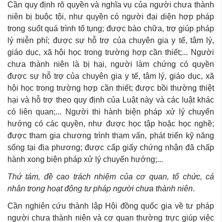
Cần quy định rõ quyền và nghĩa vụ của người chưa thành
niên bị buộc tội, như quyền có người đại diện hợp pháp
trong suốt quá trình tố tụng; được bào chữa, trợ giúp pháp
lý miễn phí; được sự hỗ trợ của chuyên gia y tế, tâm lý,
giáo dục, xã hội học trong trường hợp cần thiết;... Người
chưa thành niên là bị hại, người làm chứng có quyền
được sự hỗ trợ của chuyên gia y tế, tâm lý, giáo dục, xã
hội học trong trường hợp cần thiết; được bồi thường thiệt
hại và hỗ trợ theo quy định của Luật này và các luật khác
có liên quan;... Người thi hành biện pháp xử lý chuyển
hướng có các quyền, như được học tập hoặc học nghề;
được tham gia chương trình tham vấn, phát triển kỹ năng
sống tại địa phương; được cấp giấy chứng nhận đã chấp
hành xong biện pháp xử lý chuyển hướng;...
Thứ tám, đề cao trách nhiệm của cơ quan, tổ chức, cá
nhân trong hoạt động tư pháp người chưa thành niên
.
Cần nghiên cứu thành lập Hội đồng quốc gia về tư pháp
người chưa thành niên và cơ quan thường trực giúp việc