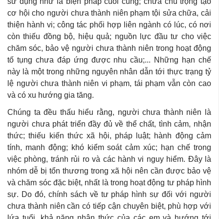
sử dụng như là biện pháp cuối cùng; chưa chú trọng tạo
cơ hội cho người chưa thành niên phạm tội sửa chữa, cải
thiện hành vi; công tác phối hợp liên ngành có lúc, có nơi
còn thiếu đồng bộ, hiệu quả; nguồn lực đầu tư cho việc
chăm sóc, bảo vệ người chưa thành niên trong hoạt động
tố tụng chưa đáp ứng được nhu cầu;... Những hạn chế
này là một trong những nguyên nhân dẫn tới thực trạng tỷ
lệ người chưa thành niên vi phạm, tái phạm vẫn còn cao
và có xu hướng gia tăng.
Chúng ta đều thấu hiểu rằng, người chưa thành niên là
người chưa phát triển đầy đủ về thể chất, tình cảm, nhận
thức; thiếu kiến thức xã hội, pháp luật; hành động cảm
tính, manh động; khó kiểm soát cảm xúc; hạn chế trong
việc phòng, tránh rủi ro và các hành vi nguy hiểm. Đây là
nhóm dễ bị tổn thương trong xã hội nên cần được bảo vệ
và chăm sóc đặc biệt, nhất là trong hoạt động tư pháp hình
sự. Do đó, chính sách về tư pháp hình sự đối với người
chưa thành niên cần có tiếp cận chuyên biệt, phù hợp với
lứa tuổi, khả năng nhận thức của các em và hướng tới