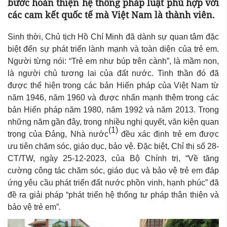
bước hoàn thiện hệ thống pháp luật phù hợp với
các cam kết quốc tế mà Việt Nam là thành viên.
Sinh thời, Chủ tịch Hồ Chí Minh đã dành sự quan tâm đặc
biệt đến sự phát triển lành mạnh và toàn diện của trẻ em.
Người từng nói: “Trẻ em như búp trên cành”, là mầm non,
là người chủ tương lai của đất nước. Tinh thần đó đã
được thể hiện trong các bản Hiến pháp của Việt Nam từ
năm 1946, năm 1960 và được nhấn mạnh thêm trong các
bản Hiến pháp năm 1980, năm 1992 và năm 2013. Trong
những năm gần đây, trong nhiều nghị quyết, văn kiện quan
(1)
trọng của Đảng, Nhà nước
đều xác định trẻ em được
ưu tiên chăm sóc, giáo dục, bảo vệ. Đặc biệt, Chỉ thị số 28-
CT/TW, ngày 25-12-2023, của Bộ Chính trị, “Về tăng
cường công tác chăm sóc, giáo dục và bảo vệ trẻ em đáp
ứng yêu cầu phát triển đất nước phồn vinh, hạnh phúc” đã
đề ra giải pháp “phát triển hệ thống tư pháp thân thiện và
bảo vệ trẻ em”
.