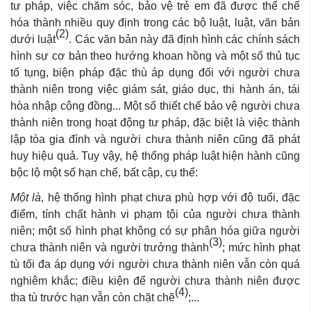
tư pháp, việc chăm sóc, bảo vệ trẻ em đã được thể chế
hóa thành nhiều quy định trong các bộ luật, luật, văn bản
(2)
dưới luật
. Các văn bản này đã định hình các chính sách
hình sự cơ bản theo hướng khoan hồng và một số thủ tục
tố tụng, biện pháp đặc thù áp dụng đối với người chưa
thành niên trong việc giám sát, giáo dục, thi hành án, tái
hòa nhập cộng đồng... Một số thiết chế bảo vệ người chưa
thành niên trong hoạt động tư pháp, đặc biệt là việc thành
lập tòa gia đình và người chưa thành niên cũng đã phát
huy hiệu quả. Tuy vậy, hệ thống pháp luật hiện hành cũng
bộc lộ một số hạn chế, bất cập, cụ thể:
Một là
, hệ thống hình phạt chưa phù hợp với độ tuổi, đặc
điểm, tính chất hành vi phạm tội của người chưa thành
niên; một số hình phạt không có sự phân hóa giữa người
(3)
chưa thành niên và người trưởng thành
; mức hình phạt
tù tối đa áp dụng với người chưa thành niên vẫn còn quá
nghiêm khắc; điều kiện để người chưa thành niên được
(4)
tha tù trước hạn vẫn còn chặt chẽ
;...