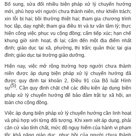
Bổ sung, sửa đổi nhiều biện pháp xử lý chuyển hướng
mới, phù hợp với người chưa thành niên, như khiển trách;
xin lỗi bị hại; bồi thường thiệt hại; tham gia chương trình
học tập, dạy nghề; tham gia điều trị và tư vấn tâm lý; thực
hiện công việc phục vụ cộng đồng; cấm tiếp xúc; hạn chế
khung giờ sinh hoạt, đi lại; cấm đến một địa điểm nhất
định; giáo dục tại xã, phường, thị trấn; quản thúc tại gia
đình; giáo dục tại trường giáo dưỡng.
Hiện nay, việc mở rộng trường hợp người chưa thành
niên được áp dụng biện pháp xử lý chuyển hướng đã
được quy định tại khoản 2, Điều 91 của Bộ luật Hình
(5)
sự
. Cần quy định chặt chẽ các điều kiện áp dụng biện
pháp xử lý chuyển hướng để bảo đảm trật tự xã hội, an
toàn cho cộng đồng.
Việc áp dụng biện pháp xử lý chuyển hướng cần linh hoạt
và phù hợp với từng đối tượng. Khi xem xét áp dụng, phải
căn cứ vào tính chất, mức độ nguy hiểm của hành vi phạm
tội; khả năng giáo dục, phục hồi của người chưa thành