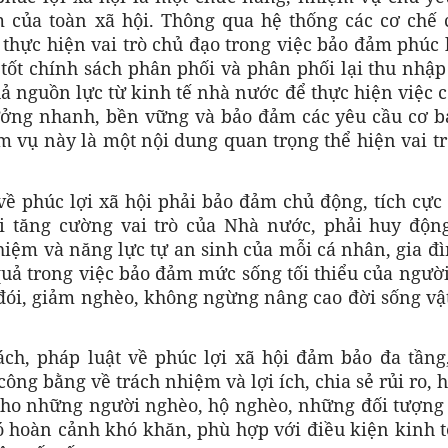
m của toàn xã hội. Thông qua hệ thống các cơ chế 
hực hiện vai trò chủ đạo trong việc bảo đảm phúc 
tốt chính sách phân phối và phân phối lại thu nhập
ả nguồn lực từ kinh tế nhà nước để thực hiện việc 
rưởng nhanh, bền vững và bảo đảm các yêu cầu cơ b
ệm vụ này là một nội dung quan trọng thể hiện vai t
về phúc lợi xã hội phải bảo đảm chủ động, tích cực
ới tăng cường vai trò của Nhà nước, phải huy độn
hiệm và năng lực tự an sinh của mỗi cá nhân, gia đ
 quả trong việc bảo đảm mức sống tối thiểu của ngườ
đói, giảm nghèo, không ngừng nâng cao đời sống vật
ch, pháp luật về phúc lợi xã hội đảm bảo đa tầng,
công bằng về trách nhiệm và lợi ích, chia sẻ rủi ro,
 cho những người nghèo, hộ nghèo, những đối tượng
ó hoàn cảnh khó khăn, phù hợp với điều kiện kinh t