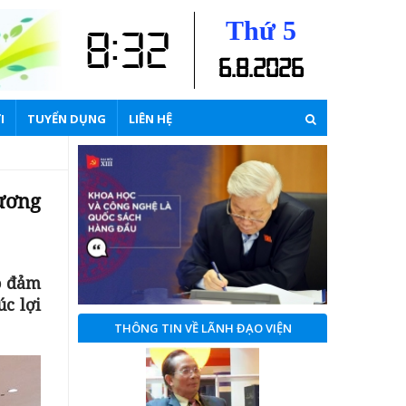
Thứ 5
8:32
6
.
8
.
2026
I
TUYỂN DỤNG
LIÊN HỆ
ương
o đảm
úc lợi
THÔNG TIN VỀ LÃNH ĐẠO VIỆN