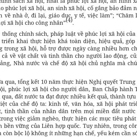
ính sách xã hội, nhất là phúc lợi xã hội, an ninh x
o phúc lợi xã hội, an sinh xã hội, cố gắng bảo đảm
về nhà ở, đi lại, giáo dục, y tế, việc làm”; “Chăm 
(4)
 lợi xã hội cho công nhân”
.
 thống chính sách, pháp luật về phúc lợi xã hội củ
triển khai thực hiện khá toàn diện, hiệu quả, góp
g trong xã hội, hỗ trợ được ngày càng nhiều hơn ch
cả về vật chất và tinh thần cho người lao động, củ
Đảng, Nhà nước và chế độ xã hội chủ nghĩa mà chú
ừa qua, tổng kết 10 năm thực hiện Nghị quyết Trung
hội, phúc lợi xã hội cho người dân, Ban Chấp hành 
qua, đất nước ta đạt được nhiều kết quả, thành tựu
iệt của chế độ ta: kinh tế, văn hóa, xã hội phát tr
ất, tinh thần của nhân dân trên mọi miền đất nước
trong việc giảm nghèo, thực hiện các mục tiêu phát
ển bền vững của Liên hợp quốc. Tuy nhiên, trong cô
ẫn còn bộc lộ không ít những hạn chế, yếu kém cần 