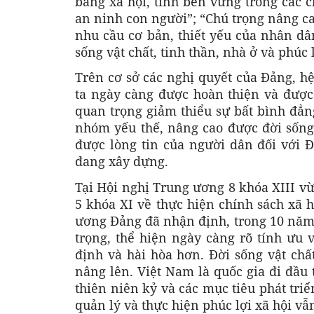
bằng xã hội, tính bền vững trong các ch
an ninh con người”; “Chú trọng nâng ca
nhu cầu cơ bản, thiết yếu của nhân dân 
sống vật chất, tinh thần, nhà ở và phúc
Trên cơ sở các nghị quyết của Đảng, hệ
ta ngày càng được hoàn thiện và được 
quan trọng giảm thiểu sự bất bình đẳn
nhóm yếu thế, nâng cao được đời sống 
được lòng tin của người dân đối với 
đang xây dựng.
Tại Hội nghị Trung ương 8 khóa XIII v
5 khóa XI về thực hiện chính sách xã 
ương Đảng đã nhận định, trong 10 năm 
trọng, thể hiện ngày càng rõ tính ưu v
định và hài hòa hơn. Đời sống vật ch
nâng lên. Việt Nam là quốc gia đi đầu 
thiên niên kỷ và các mục tiêu phát tri
quản lý và thực hiện phúc lợi xã hội v