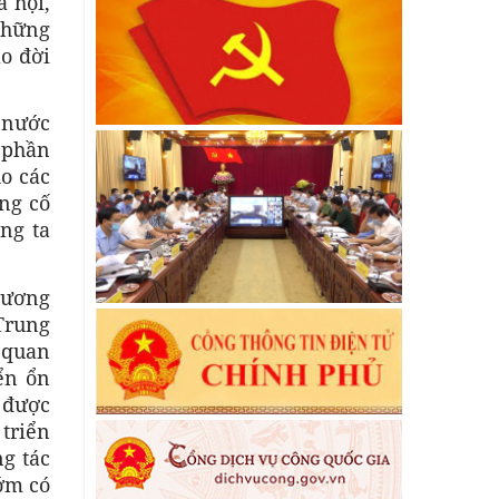
ã hội,
 những
lo đời
a nước
 phần
o các
ng cố
ng ta
 ương
Trung
 quan
iển ổn
 được
 triển
ng tác
sớm có