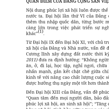
QUAN ĐIỂM CỦA ĐẢNG CỘNG SẢN VIỆ
Nội dung phúc lợi xã hội luôn được thể
nước ta. Đại hội lần thứ VI của Đảng 
thêm thu nhập quốc dân, từng bước mở
càng lớn trong việc phát triển sự ng
(1)
khác”
.
Từ Đại hội IX đến Đại hội XI, với chủ 
xã hội của Đảng và Nhà nước, vấn đề đ
Cương lĩnh xây dựng đất nước thời k
2011)
đưa ra định hướng: “Không ngừng
ăn, ở, đi lại, học tập, nghỉ ngơi, chữ
nhấn mạnh, gắn kết chặt chẽ giữa chín
kinh tế với nâng cao chất lượng cuộc 
được hưởng thụ ngày một tốt hơn thành
Đến Đại hội XIII của Đảng, vấn đề phúc
“Quan tâm đến mọi người dân, bảo đảm 
phúc lợi xã hội, an sinh xã hội”; “Tăng