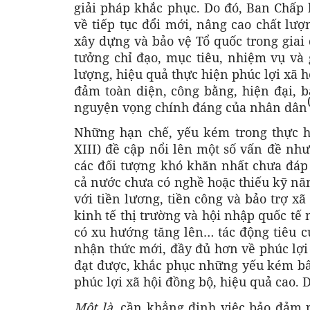
giải pháp khắc phục. Do đó, Ban Chấ
về tiếp tục đổi mới, nâng cao chất lượ
xây dựng và bảo vệ Tổ quốc trong giai
tưởng chỉ đạo, mục tiêu, nhiệm vụ và 
lượng, hiệu quả thực hiện phúc lợi xã 
đảm toàn diện, công bằng, hiện đại, 
nguyện vọng chính đáng của nhân dân
Những hạn chế, yếu kém trong thực h
XIII) đề cập nổi lên một số vấn đề như
các đối tượng khó khăn nhất chưa đá
cả nước chưa có nghề hoặc thiếu kỹ nă
với tiền lương, tiền công và bảo trợ xã
kinh tế thị trường và hội nhập quốc tế 
có xu hướng tăng lên… tác động tiêu c
nhận thức mới, đầy đủ hơn về phúc lợi
đạt được, khắc phục những yếu kém bất
phúc lợi xã hội đồng bộ, hiệu quả cao. 
Một là,
cần khẳng định việc bảo đảm p