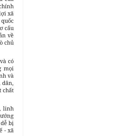
chính
lợi xã
 quốc
cơ cấu
ản về
rò chủ
 và có
g mọi
ình và
i dân,
 chất
 linh
 hướng
 dễ bị
ế - xã