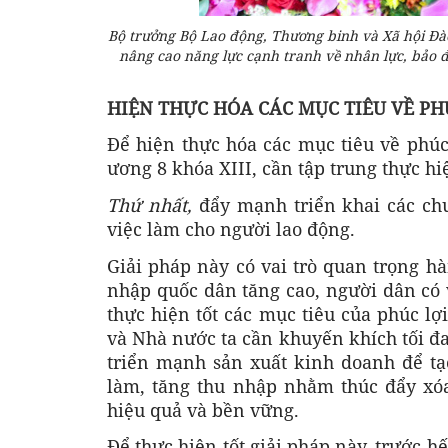
Bộ trưởng Bộ Lao động, Thương binh và Xã hội Đào
nâng cao năng lực cạnh tranh về nhân lực, bảo đả
HIỆN THỰC HÓA CÁC MỤC TIÊU VỀ PH
Để hiện thực hóa các mục tiêu về phúc
ương 8 khóa XIII, cần tập trung thực hi
Thứ nhất,
đẩy mạnh triển khai các chư
việc làm cho người lao động.
Giải pháp này có vai trò quan trọng hà
nhập quốc dân tăng cao, người dân có v
thực hiện tốt các mục tiêu của phúc lợ
và Nhà nước ta cần khuyến khích tối đa
triển mạnh sản xuất kinh doanh để tạo
làm, tăng thu nhập nhằm thúc đẩy xó
hiệu quả và bền vững.
Để thực hiện tốt giải pháp này, trước hế