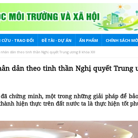
 CỨU - TRAO ĐỔI
ĐỀ TÀI - DỰ ÁN
ẤN PHẨM
CHÍNH SÁCH MỚ
 nhân dân theo tinh thần Nghị quyết Trung ương 8 khóa XIII
hân dân theo tinh thần Nghị quyết Trung 
m đã chứng minh, một trong những giải pháp để bả
thành hiện thực trên đất nước ta là thực hiện tốt ph