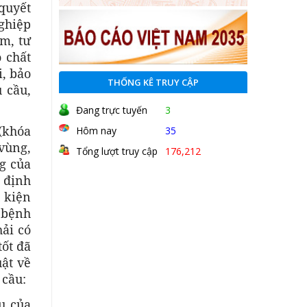
quyết
nghiệp
m, tư
 chất
i, bảo
THỐNG KÊ TRUY CẬP
 cầu,
Đang trực tuyến
3
(khóa
Hôm nay
35
 vùng,
Tổng lượt truy cập
176,212
g của
 định
u kiện
h bệnh
ải có
ốt đã
ật về
 cầu:
u của