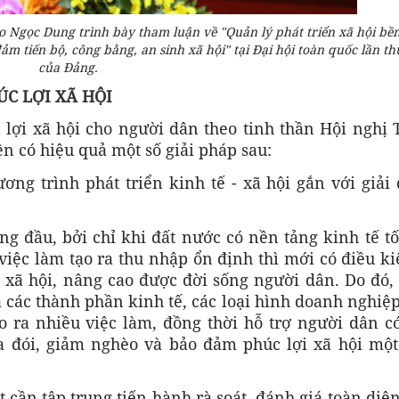
 Ngọc Dung trình bày tham luận về "Quản lý phát triển xã hội bề
m tiến bộ, công bằng, an sinh xã hội" tại Đại hội toàn quốc lần thứ
của Đảng.
ÚC LỢI XÃ HỘI
 lợi xã hội cho người dân theo tinh thần Hội nghị 
ện có hiệu quả một số giải pháp sau:
ơng trình phát triển kinh tế - xã hội gắn với giải
ng đầu, bởi chỉ khi đất nước có nền tảng kinh tế tố
iệc làm tạo ra thu nhập ổn định thì mới có điều k
i xã hội, nâng cao được đời sống người dân. Do đó
 các thành phần kinh tế, các loại hình doanh nghiệ
 ra nhiều việc làm, đồng thời hỗ trợ người dân có
a đói, giảm nghèo và bảo đảm phúc lợi xã hội một
t cần tập trung tiến hành rà soát, đánh giá toàn diệ