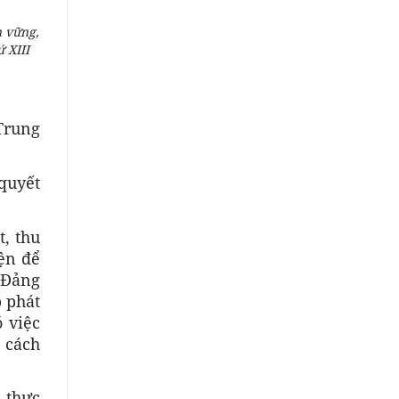
n vững,
 XIII
Trung
 quyết
t, thu
iện để
, Đảng
p phát
 việc
 cách
n thực