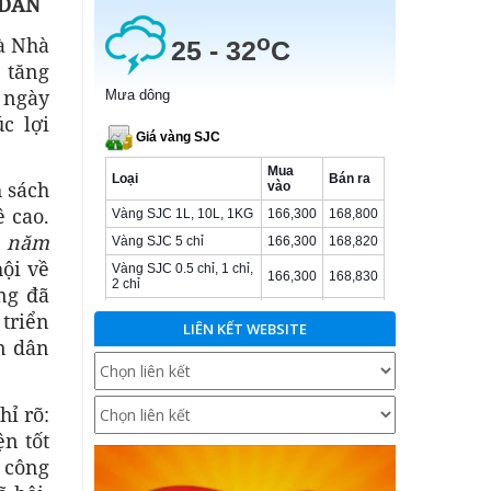
 DÂN
và Nhà
 tăng
 ngày
c lợi
h sách
 cao.
n năm
ội về
ng đã
triển
LIÊN KẾT WEBSITE
n dân
hỉ rõ:
n tốt
à công