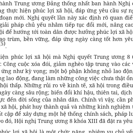
p hành Trung ương Đảng thống nhất ban hành Nghị 
ng thực hiện phúc lợi xã hội, đáp ứng yêu cầu sự 
 đoạn mới. Nghị quyết lần này xác định rõ quan điể
giải pháp chủ yếu nhằm tiếp tục đổi mới, nâng cao
hội để hướng tới toàn dân được hưởng phúc lợi xã hộ
bao trùm, bền vững, đáp ứng ngày càng tốt hơn yêu
(5)
.
iện phúc lợi xã hội mà Nghị quyết Trung ương 8 
: Công cuộc xóa đói, giảm nghèo tập trung vào các
p ứng như kỳ vọng; một bộ phận không nhỏ lao độn
ng lao động, đang làm những công việc chưa thật ổn
 hội thấp. Những rủi ro về kinh tế, xã hội trong điề
ngày càng sâu rộng; biến đổi khí hậu, thiên tai, dịc
ực đến đời sống của nhân dân. Chính vì vậy, cần ph
 xã hội, phát huy thành quả và những kinh nghiệm t
 cập để xây dựng một hệ thống chính sách, pháp lu
Do đó, Hội nghị Trung ương 8 khóa XIII đã đặt ra yêu
húc lợi xã hội là một chức năng, nhiệm vụ chủ yế