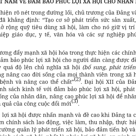
T NAM VỀ ĐẢM BẢO PHÚC LỢI XÃ HỘI CHO NHÂN
 hiện rõ nét trong đường lối, chủ trương của Đảng 
đã khẳng định: “Tạo cơ sở phát triển sức sản xuất,
 rộng quỹ tiêu dùng xã hội, làm cho nó giữ vị trí
hiệp giáo dục, y tế, văn hóa và các sự nghiệp phú
trương đẩy mạnh xã hội hóa trong thực hiện các chín
ảm bảo phúc lợi xã hội cho người dân càng được đề
ỳ quá độ lên chủ nghĩa xã hội
(bổ sung, phát triể
 nâng cao đời sống của mọi thành viên trong xã h
(2)
a bệnh và nâng cao thể chất”
. Đại hội XII của Đả
h sách kinh tế với đảm bảo phúc lợi xã hội, phát 
sống của nhân dân, nâng cao phúc lợi xã hội để nhâ
(3)
 quả của công cuộc đổi mới
.
 lợi xã hội được nhấn mạnh và đề cao khi Đảng ta c
chính sách lao động, việc làm, thu nhập, thực hiệ
 cường quản lý phát triển xã hội, bảo đảm tiến bộ v