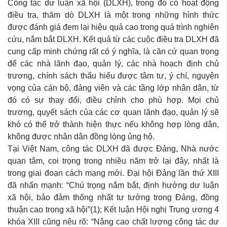
Công tác dư luận xã hội (DLXH), trong đó có hoạt động
điều tra, thăm dò DLXH là một trong những hình thức
được đánh giá đem lại hiệu quả cao trong quá trình nghiên
cứu, nắm bắt DLXH. Kết quả từ các cuộc điều tra DLXH đã
cung cấp minh chứng rất có ý nghĩa, là căn cứ quan trọng
để các nhà lãnh đạo, quản lý, các nhà hoạch định chủ
trương, chính sách thấu hiểu được tâm tư, ý chí, nguyện
vọng của cán bộ, đảng viên và các tầng lớp nhân dân, từ
đó có sự thay đổi, điều chỉnh cho phù hợp. Mọi chủ
trương, quyết sách của các cơ quan lãnh đạo, quản lý sẽ
khó có thể trở thành hiện thực nếu không hợp lòng dân,
không được nhân dân đồng lòng ủng hộ.
Tại Việt Nam, công tác DLXH đã được Đảng, Nhà nước
quan tâm, coi trọng trong nhiều năm trở lại đây, nhất là
trong giai đoạn cách mạng mới. Đại hội Đảng lần thứ XIII
đã nhấn mạnh: “Chú trọng nắm bắt, định hướng dư luận
xã hội, bảo đảm thống nhất tư tưởng trong Đảng, đồng
thuận cao trong xã hội”(1); Kết luận Hội nghị Trung ương 4
khóa XIII cũng nêu rõ: “Nâng cao chất lượng công tác dư