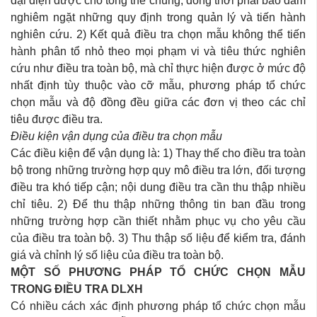
đại diện được cho tổng thể chung, đồng thời phải bảo đảm
nghiêm ngặt những quy định trong quản lý và tiến hành
nghiên cứu. 2) Kết quả điều tra chọn mẫu không thể tiến
hành phân tổ nhỏ theo mọi phạm vi và tiêu thức nghiên
cứu như điều tra toàn bộ, mà chỉ thực hiện được ở mức độ
nhất định tùy thuộc vào cỡ mẫu, phương pháp tổ chức
chọn mẫu và độ đồng đều giữa các đơn vị theo các chỉ
tiêu được điều tra.
Điều kiện vận dụng của điều tra chọn mẫu
Các điều kiện để vận dụng là: 1) Thay thế cho điều tra toàn
bộ trong những trường hợp quy mô điều tra lớn, đối tượng
điều tra khó tiếp cận; nội dung điều tra cần thu thập nhiều
chỉ tiêu. 2) Để thu thập những thông tin ban đầu trong
những trường hợp cần thiết nhằm phục vụ cho yêu cầu
của điều tra toàn bộ. 3) Thu thập số liệu để kiểm tra, đánh
giá và chỉnh lý số liệu của điều tra toàn bộ.
MỘT SỐ PHƯƠNG PHÁP TỔ CHỨC CHỌN MẪU
TRONG ĐIỀU TRA DLXH
Có nhiều cách xác định phương pháp tổ chức chọn mẫu