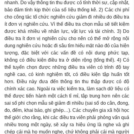
nhanh. Do vậy thông tin thu được có tính thời sự, cập nhật,
bảo đảm tính kịp thời của số liệu thống kê. 2) Các chi phí
cho công tác tổ chức nghiên cứu giảm đi nhiều do điều tra
ít đơn vị nghiên cứu. Vì thế điều tra chọn mẫu sẽ tiết kiệm
được khá nhiều về nhân lực, vật lực và tài chính. 3) Do
điều tra ít đơn vị nghiên cứu cho nên có thể mở rộng nội
dung nghiên cứu hoặc đi sâu tìm hiểu mặt nào đó của hiện
tượng, đặc biệt với các vấn đề có nội dung phức tạp,
không có điều kiện điều tra ở diện rộng (tổng thể). 4) Có
thể tuyển chọn được những điều tra viên có trình độ tay
nghề cao, có kinh nghiệm tốt, có điều kiện tập huấn tốt
hơn. Điều này đưa đến thông tin thu thập được có độ
chính xác cao. Ngoài ra việc kiểm tra, làm sạch dữ liệu có
thể được tiến hành một cách tỉ mỉ, tập trung hơn nên các
sai số phi chọn mẫu sẽ giảm đi nhiều (sai số do cân, đong,
đo, đếm, khai báo, ghi ghép…). Các chuyên gia xã hội học
thế giới cho rằng, khi các điều tra viên phải phỏng vấn quá
nhiều trong một ngày, sẽ xảy ra hiệu ứng là nghe và ghi
chép cái mà họ muốn nghe, chứ không phải cái mà người