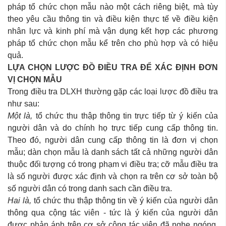
pháp tổ chức chọn mẫu nào một cách riêng biệt, mà tùy
theo yêu cầu thông tin và điều kiện thực tế về điều kiện
nhân lực và kinh phí mà vận dụng kết hợp các phương
pháp tổ chức chọn mẫu kể trên cho phù hợp và có hiệu
quả.
LỰA CHỌN LƯỢC ĐỒ ĐIỀU TRA ĐỂ XÁC ĐỊNH ĐƠN
VỊ CHỌN MẪU
Trong điều tra DLXH thường gặp các loại lược đồ điều tra
như sau:
Một là,
tổ chức thu thập thông tin trực tiếp từ ý kiến của
người dân và do chính họ trực tiếp cung cấp thông tin.
Theo đó, người dân cung cấp thông tin là đơn vị chọn
mẫu; dàn chọn mẫu là danh sách tất cả những người dân
thuộc đối tượng có trong phạm vi điều tra; cỡ mẫu điều tra
là số người được xác định và chọn ra trên cơ sở toàn bộ
số người dân có trong danh sach cần điều tra.
Hai là,
tổ chức thu thập thông tin về ý kiến của người dân
thông qua cộng tác viên - tức là ý kiến của người dân
được phản ánh trên cơ sở cộng tác viên đã nghe ngóng,