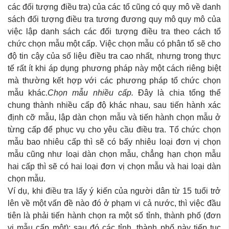
các đối tượng điều tra) của các tổ cũng có quy mô về danh
sách đối tượng điều tra tương đương quy mô quy mô của
việc lập danh sách các đối tượng điều tra theo cách tổ
chức chọn mẫu một cấp. Việc chọn mẫu có phân tổ sẽ cho
độ tin cậy của số liệu điều tra cao nhất, nhưng trong thực
tế rất ít khi áp dụng phương pháp này một cách riêng biệt
mà thường kết hợp với các phương pháp tổ chức chọn
mẫu khác.
Chọn mẫu nhiều cấp.
Đây là chia tổng thể
chung thành nhiều cấp độ khác nhau, sau tiến hành xác
định cỡ mẫu, lập dàn chọn mẫu và tiến hành chọn mẫu ở
từng cấp để phục vụ cho yêu cầu điều tra. Tổ chức chọn
mẫu bao nhiêu cấp thì sẽ có bấy nhiêu loại đơn vị chọn
mẫu cũng như loại dàn chọn mẫu, chẳng hạn chọn mẫu
hai cấp thì sẽ có hai loại đơn vị chọn mẫu và hai loại dàn
chọn mẫu.
Ví dụ, khi điều tra lấy ý kiến của người dân từ 15 tuổi trở
lên về một vấn đề nào đó ở phạm vi cả nước, thì việc đầu
tiên là phải tiến hành chọn ra một số tỉnh, thành phố (đơn
vị mẫu cấp một); sau đó các tỉnh, thành phố này tiếp tục