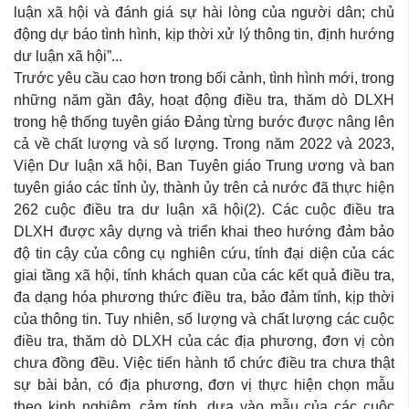
luận xã hội và đánh giá sự hài lòng của người dân; chủ
động dự báo tình hình, kịp thời xử lý thông tin, định hướng
dư luận xã hội”...
Trước yêu cầu cao hơn trong bối cảnh, tình hình mới, trong
những năm gần đây, hoạt động điều tra, thăm dò DLXH
trong hệ thống tuyên giáo Đảng từng bước được nâng lên
cả về chất lượng và số lượng. Trong năm 2022 và 2023,
Viện Dư luận xã hội, Ban Tuyên giáo Trung ương và ban
tuyên giáo các tỉnh ủy, thành ủy trên cả nước đã thực hiện
262 cuộc điều tra dư luận xã hội(2). Các cuộc điều tra
DLXH được xây dựng và triển khai theo hướng đảm bảo
độ tin cậy của công cụ nghiên cứu, tính đại diện của các
giai tầng xã hội, tính khách quan của các kết quả điều tra,
đa dạng hóa phương thức điều tra, bảo đảm tính, kịp thời
của thông tin. Tuy nhiên, số lượng và chất lượng các cuộc
điều tra, thăm dò DLXH của các địa phương, đơn vị còn
chưa đồng đều. Việc tiến hành tổ chức điều tra chưa thật
sự bài bản, có địa phương, đơn vị thực hiện chọn mẫu
theo kinh nghiệm, cảm tính, dựa vào mẫu của các cuộc