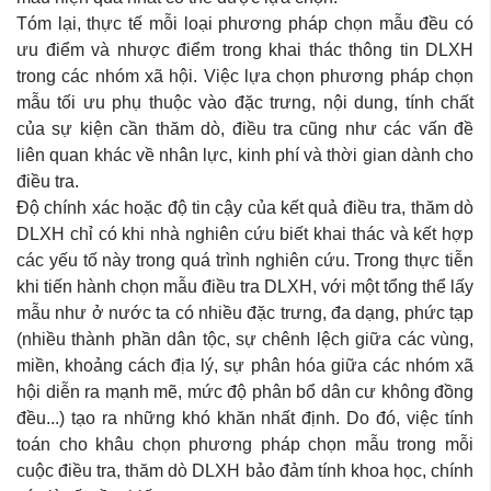
Tóm lại, thực tế mỗi loại phương pháp chọn mẫu đều có
ưu điểm và nhược điểm trong khai thác thông tin DLXH
trong các nhóm xã hội. Việc lựa chọn phương pháp chọn
mẫu tối ưu phụ thuộc vào đặc trưng, nội dung, tính chất
của sự kiện cần thăm dò, điều tra cũng như các vấn đề
liên quan khác về nhân lực, kinh phí và thời gian dành cho
điều tra.
Độ chính xác hoặc độ tin cậy của kết quả điều tra, thăm dò
DLXH chỉ có khi nhà nghiên cứu biết khai thác và kết hợp
các yếu tố này trong quá trình nghiên cứu. Trong thực tiễn
khi tiến hành chọn mẫu điều tra DLXH, với một tổng thể lấy
mẫu như ở nước ta có nhiều đặc trưng, đa dạng, phức tạp
(nhiều thành phần dân tộc, sự chênh lệch giữa các vùng,
miền, khoảng cách địa lý, sự phân hóa giữa các nhóm xã
hội diễn ra mạnh mẽ, mức độ phân bổ dân cư không đồng
đều...) tạo ra những khó khăn nhất định. Do đó, việc tính
toán cho khâu chọn phương pháp chọn mẫu trong mỗi
cuộc điều tra, thăm dò DLXH bảo đảm tính khoa học, chính