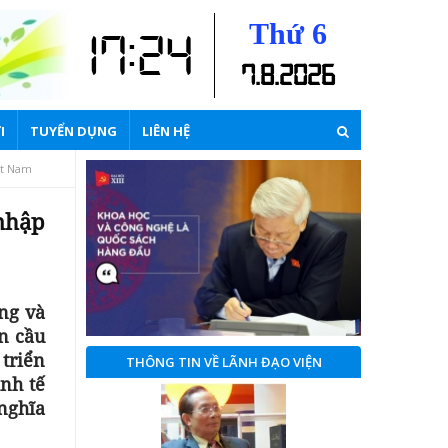
Thứ 6
17:24
7
.
8
.
2026
I
TUYỂN DỤNG
LIÊN HỆ
ệt Nam
nhập
ng và
n cầu
triển
THÔNG TIN VỀ LÃNH ĐẠO VIỆN
nh tế
 nghĩa