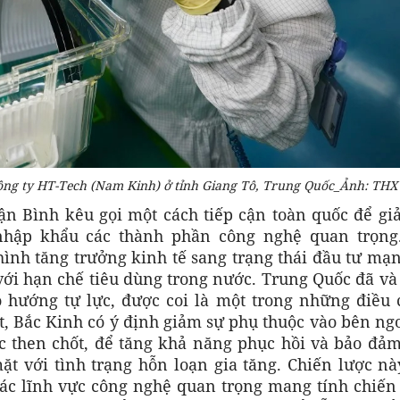
ông ty HT-Tech (Nam Kinh) ở tỉnh Giang Tô, Trung Quốc_Ảnh: THX
ận Bình kêu gọi một cách tiếp cận toàn quốc để gi
nhập khẩu các thành phần công nghệ quan trọng
ình tăng trưởng kinh tế sang trạng thái đầu tư mạ
với hạn chế tiêu dùng trong nước. Trung Quốc đã và
 hướng tự lực, được coi là một trong những điều 
t, Bắc Kinh có ý định giảm sự phụ thuộc vào bên ng
c then chốt, để tăng khả năng phục hồi và bảo đảm
ặt với tình trạng hỗn loạn gia tăng. Chiến lược nà
các lĩnh vực công nghệ quan trọng mang tính chiến 