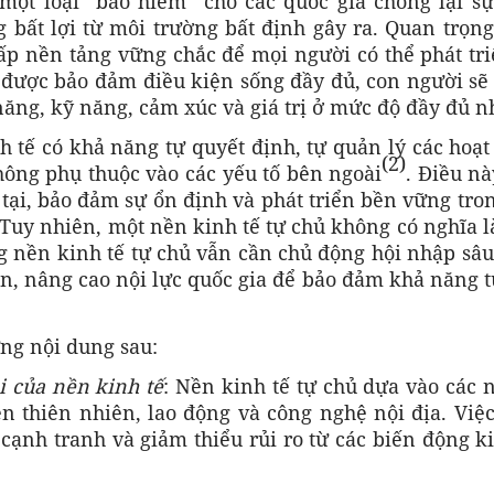
một loại “bảo hiểm” cho các quốc gia chống lại sự
 bất lợi từ môi trường bất định gây ra. Quan trọn
ấp nền tảng vững chắc để mọi người có thể phát tri
 được bảo đảm điều kiện sống đầy đủ, con người sẽ
năng, kỹ năng, cảm xúc và giá trị ở mức độ đầy đủ n
h tế có khả năng tự quyết định, tự quản lý các hoạ
(2)
hông phụ thuộc vào các yếu tố bên ngoài
. Điều n
 tại, bảo đảm sự ổn định và phát triển bền vững tro
 Tuy nhiên, một nền kinh tế tự chủ không có nghĩa 
g nền kinh tế tự chủ vẫn cần chủ động hội nhập sâ
iển, nâng cao nội lực quốc gia để bảo đảm khả năng 
ững nội dung sau:
i của nền kinh tế
: Nền kinh tế tự chủ dựa vào các 
n thiên nhiên, lao động và công nghệ nội địa. Việ
ạnh tranh và giảm thiểu rủi ro từ các biến động k