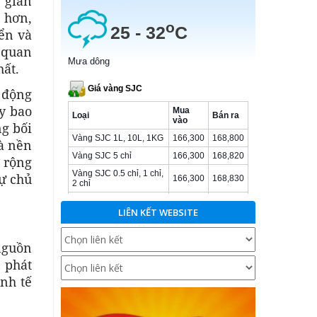
 gián
g hơn,
ển và
 quan
hất.
t động
ày bao
ng bối
là nền
u rộng
tự chủ
LIÊN KẾT WEBSITE
nguồn
c phát
inh tế