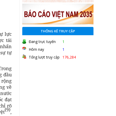
THỐNG KÊ TRUY CẬP
ự lực
c tái
Đang trực tuyến
1
 nhấn
Hôm nay
1
sự tự
Tổng lượt truy cập
176,284
Trong
g đầu
 rộng
ứng về
 nước
c đạt
hỉ rõ
(9)
ệt
,