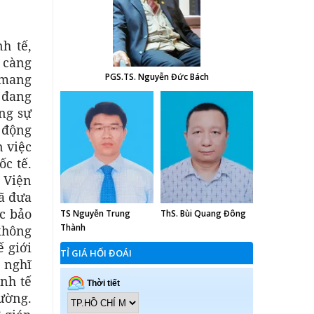
h tế,
 càng
 mang
PGS.TS. Nguyễn Đức Bách
c đang
ăng sự
n động
n việc
ốc tế.
 Viện
đã đưa
c bảo
TS Nguyễn Trung
ThS. Bùi Quang Đông
Thành
không
ế giới
TỈ GIÁ HỐI ĐOÁI
 nghĩ
inh tế
rường.