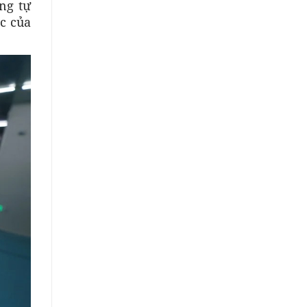
ng tự
c của