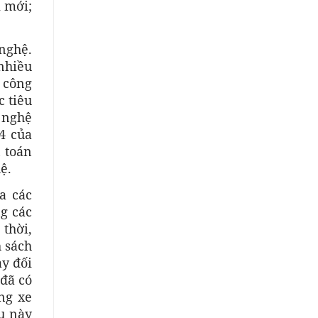
 mới;
 nghệ.
nhiều
i công
c tiêu
g nghệ
4 của
n toán
ệ.
a các
ng các
thời,
h sách
ày đối
 đã có
ng xe
u này