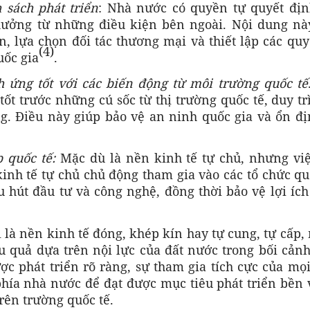
 sách phát triển
: Nhà nước có quyền tự quyết địn
hưởng từ những điều kiện bên ngoài. Nội dung nà
n, lựa chọn đối tác thương mại và thiết lập các qu
(4)
uốc gia
.
h ứng tốt với các biến động từ môi trường quốc tế
ốt trước những cú sốc từ thị trường quốc tế, duy tr
g. Điều này giúp bảo vệ an ninh quốc gia và ổn đị
 quốc tế:
Mặc dù là nền kinh tế tự chủ, nhưng việ
inh tế tự chủ chủ động tham gia vào các tổ chức qu
 hút đầu tư và công nghệ, đồng thời bảo vệ lợi íc
 là nền kinh tế đóng, khép kín hay tự cung, tự cấp,
 quả dựa trên nội lực của đất nước trong bối cảnh
ợc phát triển rõ ràng, sự tham gia tích cực của mọ
phía nhà nước để đạt được mục tiêu phát triển bền
trên trường quốc tế.