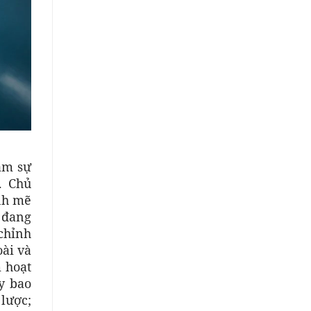
ảm sự
. Chủ
nh mẽ
 đang
chỉnh
oài và
 hoạt
y bao
lược;