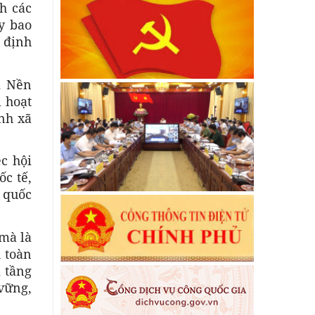
h các
y bao
y định
. Nền
ì hoạt
nh xã
c hội
ốc tế,
h quốc
 mà là
 toàn
i tầng
 vững,