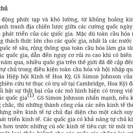
chủ
 động phức tạp và khó lường, từ khủng hoảng kin
cạnh tranh địa chiến lược giữa các cường quốc ngày
 phát triển của các quốc gia. Mặc dù toàn cầu hóa
ng thách thức lớn cho các quốc gia, nhất là các nướ
 quốc tế sâu, rộng thông qua toàn cầu hóa làm gia t
ác quốc gia, dẫn đến nguy cơ rủi ro cao khi có biế
năm qua, nhiều quốc gia trên thế giới đã đề cập đế
 tự chủ trong điều kiện toàn cầu hóa và hội nhập qu
ủa Hiệp hội Kinh tế Hoa Kỳ, GS Simon Johnson của
hiên cứu tư thục có trụ sở tại Cambridge, Hoa Kỳ) 
bật sự thất bại của các mô hình hiện có trong việ
(1)
ác quốc gia
. GS Simon Johnson nhấn mạnh, nếu 
 chắc, thì những thành công của các nền kinh tế th
dựng nền kinh tế tự chủ đại diện cho một cách suy
át triển kinh tế. Các quốc gia có khả năng tự chủ k
 hơn trước những cú sốc kinh tế tiêu cực từ môi t