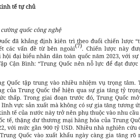
inh tế tự chủ
nh cường quốc công nghệ
ốc đã khẳng định kiên trì theo đuổi chiến lược “t
(7)
ết các vấn đề từ bên ngoài
. Chiến lược này đượ
 hội đại biểu nhân dân toàn quốc năm 2023, với sự
Tập Cận Bình: “Trung Quốc nên nỗ lực để đạt được 
ng Quốc tập trung vào nhiều nhiệm vụ trọng tâm. 
ng của Trung Quốc thể hiện qua sự gia tăng tỷ trọn
ức thấp. Trong giai đoạn trước đó, Trung Quốc mở
ác lĩnh vực sản xuất mà không có sự gia tăng tương 
kinh tế của nước này trở nên phụ thuộc vào nhu cầu
uốc tế, thặng dư thương mại hàng hóa của Trung Quố
2, với mức gần 900 tỷ USD. Nhiều nhà nghiên cứu c
 Trung Quốc vào xuất khẩu ngày càng gia tăng rõ r