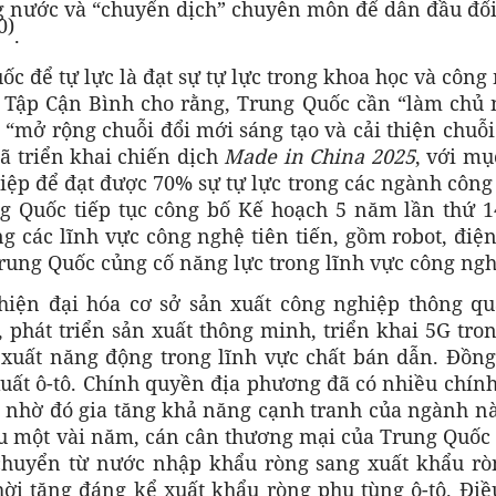
ng nước và “chuyển dịch” chuyên môn để dẫn đầu đổi
0)
.
ốc để tự lực là đạt sự tự lực trong khoa học và công
c Tập Cận Bình cho rằng, Trung Quốc cần “làm chủ 
“mở rộng chuỗi đổi mới sáng tạo và cải thiện chuỗ
ã triển khai chiến dịch
Made in China 2025
, với mụ
iệp để đạt được 70% sự tự lực trong các ngành côn
g Quốc tiếp tục công bố Kế hoạch 5 năm lần thứ 1
ng các lĩnh vực công nghệ tiên tiến, gồm robot, điệ
 Trung Quốc củng cố năng lực trong lĩnh vực công ngh
hiện đại hóa cơ sở sản xuất công nghiệp thông qu
, phát triển sản xuất thông minh, triển khai 5G tro
 xuất năng động trong lĩnh vực chất bán dẫn. Đồng 
xuất ô-tô. Chính quyền địa phương đã có nhiều chín
n, nhờ đó gia tăng khả năng cạnh tranh của ngành n
 sau một vài năm, cán cân thương mại của Trung Quốc
 chuyển từ nước nhập khẩu ròng sang xuất khẩu rò
ời tăng đáng kể xuất khẩu ròng phụ tùng ô-tô. Điề