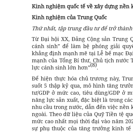
Kinh nghiệm quốc tế về xây dựng nền k
Kinh nghiệm của Trung Quốc
Thứ nhất, tập trung đầu tư để trở thà
Từ Đại hội XX, Đảng Cộng sản Trung Qu
cánh sinh” để làm bệ phóng giải quy
khẳng định mạnh mẽ tại Lễ bế mạc Đại
mạnh của Tổng Bí thư, Chủ tịch nước 
(8)
lực cánh sinh lớn hơn”
.
Để hiện thực hóa chủ trương này, Tru
suốt 5 thập kỷ qua, mô hình tăng trưở
tư/GDP ở mức cao, tiêu dùng/GDP ở m
năng lực sản xuất, đặc biệt là trong c
nhu cầu trong nước, dẫn đến việc nền 
ngoài. Theo dữ liệu của Quỹ Tiền tệ q
mức cao nhất mọi thời đại vào năm 202
sự phụ thuộc của tăng trưởng kinh tế