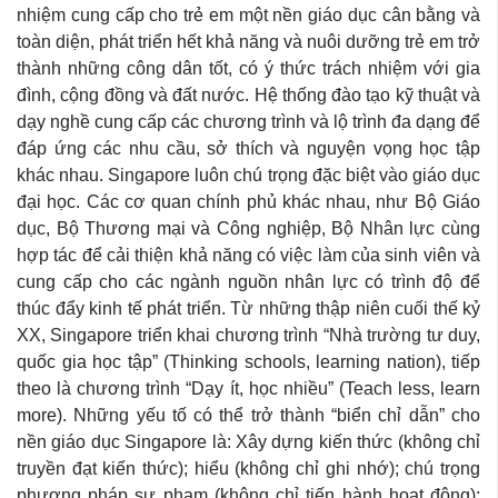
nhiệm cung cấp cho trẻ em một nền giáo dục cân bằng và
toàn diện, phát triển hết khả năng và nuôi dưỡng trẻ em trở
thành những công dân tốt, có ý thức trách nhiệm với gia
đình, cộng đồng và đất nước. Hệ thống đào tạo kỹ thuật và
dạy nghề cung cấp các chương trình và lộ trình đa dạng để
đáp ứng các nhu cầu, sở thích và nguyện vọng học tập
khác nhau. Singapore luôn chú trọng đặc biệt vào giáo dục
đại học. Các cơ quan chính phủ khác nhau, như Bộ Giáo
dục, Bộ Thương mại và Công nghiệp, Bộ Nhân lực cùng
hợp tác để cải thiện khả năng có việc làm của sinh viên và
cung cấp cho các ngành nguồn nhân lực có trình độ để
thúc đẩy kinh tế phát triển. Từ những thập niên cuối thế kỷ
XX, Singapore triển khai chương trình “Nhà trường tư duy,
quốc gia học tập” (Thinking schools, learning nation), tiếp
theo là chương trình “Dạy ít, học nhiều” (Teach less, learn
more). Những yếu tố có thể trở thành “biển chỉ dẫn” cho
nền giáo dục Singapore là: Xây dựng kiến thức (không chỉ
truyền đạt kiến thức); hiểu (không chỉ ghi nhớ); chú trọng
phương pháp sư phạm (không chỉ tiến hành hoạt động);