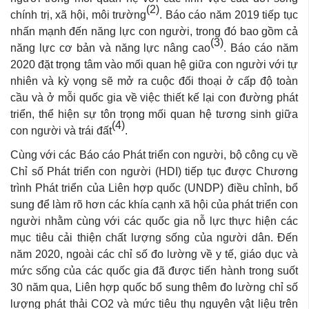
(2)
chính trị, xã hội, môi trường
. Báo cáo năm 2019 tiếp tục
nhấn mạnh đến năng lực con người, trong đó bao gồm cả
(3)
năng lực cơ bản và năng lực nâng cao
. Báo cáo năm
2020 đặt trọng tâm vào mối quan hệ giữa con người với tự
nhiên và kỳ vọng sẽ mở ra cuộc đối thoại ở cấp độ toàn
cầu và ở mỗi quốc gia về việc thiết kế lại con đường phát
triển, thể hiện sự tôn trọng mối quan hệ tương sinh giữa
(4)
con người và trái đất
.
Cùng với các Báo cáo Phát triển con người, bộ công cụ về
Chỉ số Phát triển con người (HDI) tiếp tục được Chương
trình Phát triển của Liên hợp quốc (UNDP) điều chỉnh, bổ
sung để làm rõ hơn các khía cạnh xã hội của phát triển con
người nhằm cùng với các quốc gia nỗ lực thực hiện các
mục tiêu cải thiện chất lượng sống của người dân. Đến
năm 2020, ngoài các chỉ số đo lường về y tế, giáo dục và
mức sống của các quốc gia đã được tiến hành trong suốt
30 năm qua, Liên hợp quốc bổ sung thêm đo lường chỉ số
lượng phát thải CO2 và mức tiêu thụ nguyên vật liệu trên