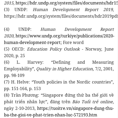
2015
,
https://hdr.undp.org/system/files/documents/hdr
(3) UNDP:
Human Development Report 2019
,
https://hdr.undp.org/system/files/documents/hdr2019pdf
(4) UNDP:
Human Development Report
2020
,
https://www.undp.org/turkiye/publications/2020-
human-development-report
; Fore word
(5) OECD:
Education Policy Outlook
- Norway, June
2020, p. 25
(6) L. Harvey: “Defining and Measuring
Employability”,
Quality in Higher Education
, 7/2, 2001,
pp. 98-109
(7) H. Helve: “Youth policies in the Nordic countries”,
pp. 151-164, p. 153
(8) Trần Phương: “Singapore đứng thứ ba thế giới về
phát triển nhân lực”, đăng trên
Báo Tuổi trẻ online
,
ngày 2-10-2013,
https://tuoitre.vn/singapore-dung-thu-
ba-the-gioi-ve-phat-trien-nhan-luc-572193.htm