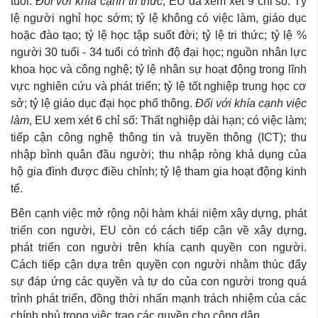
tuổi.
Đối với khía cạnh tri thức
, EU đã xem xét 9 chỉ số: Tỷ
lệ người nghỉ học sớm; tỷ lệ không có việc làm, giáo dục
hoặc đào tạo; tỷ lệ học tập suốt đời; tỷ lệ tri thức; tỷ lệ %
người 30 tuổi - 34 tuổi có trình độ đại học; nguồn nhân lực
khoa học và công nghệ; tỷ lệ nhân sự hoạt động trong lĩnh
vực nghiên cứu và phát triển; tỷ lệ tốt nghiệp trung học cơ
sở; tỷ lệ giáo dục đại học phổ thông.
Đối với khía cạnh việc
làm
, EU xem xét 6 chỉ số: Thất nghiệp dài hạn; có việc làm;
tiếp cận công nghệ thông tin và truyền thông (ICT); thu
nhập bình quân đầu người; thu nhập ròng khả dụng của
hộ gia đình được điều chỉnh; tỷ lệ tham gia hoạt động kinh
tế.
Bên cạnh việc mở rộng nội hàm khái niệm xây dựng, phát
triển con người, EU còn có cách tiếp cận về xây dựng,
phát triển con người trên khía cạnh quyền con người.
Cách tiếp cận dựa trên quyền con người nhằm thúc đẩy
sự đáp ứng các quyền và tự do của con người trong quá
trình phát triển, đồng thời nhấn mạnh trách nhiệm của các
chính phủ trong việc trao các quyền cho công dân.