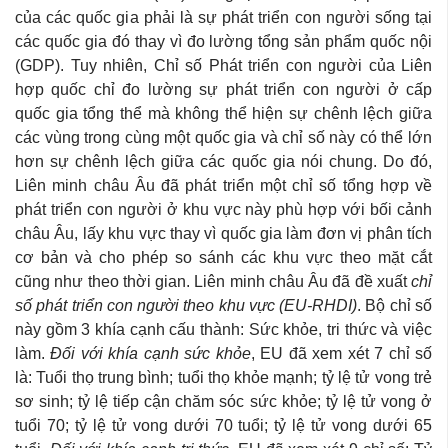
của các quốc gia phải là sự phát triển con người sống tại
các quốc gia đó thay vì đo lường tổng sản phẩm quốc nội
(GDP). Tuy nhiên, Chỉ số Phát triển con người của Liên
hợp quốc chỉ đo lường sự phát triển con người ở cấp
quốc gia tổng thể mà không thể hiện sự chênh lệch giữa
các vùng trong cùng một quốc gia và chỉ số này có thể lớn
hơn sự chênh lệch giữa các quốc gia nói chung. Do đó,
Liên minh châu Âu đã phát triển một chỉ số tổng hợp về
phát triển con người ở khu vực này phù hợp với bối cảnh
châu Âu, lấy khu vực thay vì quốc gia làm đơn vị phân tích
cơ bản và cho phép so sánh các khu vực theo mặt cắt
cũng như theo thời gian. Liên minh châu Âu đã đề xuất
chỉ
số phát triển con người theo khu vực (EU-RHDI)
. Bộ chỉ số
này gồm 3 khía cạnh cấu thành: Sức khỏe, tri thức và việc
làm.
Đối với khía cạnh sức khỏe
, EU đã xem xét 7 chỉ số
là: Tuổi thọ trung bình; tuổi thọ khỏe mạnh; tỷ lệ tử vong trẻ
sơ sinh; tỷ lệ tiếp cận chăm sóc sức khỏe; tỷ lệ tử vong ở
tuổi 70; tỷ lệ tử vong dưới 70 tuổi; tỷ lệ tử vong dưới 65