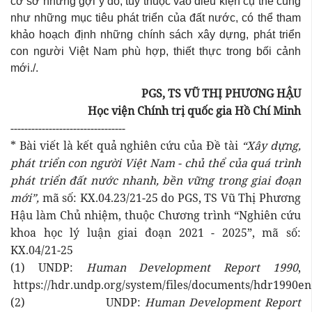
cơ sở những gợi ý đó, tùy thuộc vào điều kiện cụ thể cũng
như những mục tiêu phát triển của đất nước, có thể tham
khảo hoạch định những chính sách xây dựng, phát triển
con người Việt Nam phù hợp, thiết thực trong bối cảnh
mới./.
PGS, TS VŨ THỊ PHƯƠNG HẬU
Học viện Chính trị quốc gia Hồ Chí Minh
---------------------------------
* Bài viết là kết quả nghiên cứu của Đề tài
“Xây dựng,
phát triển con người Việt Nam - chủ thể của quá trình
phát triển đất nước nhanh, bền vững trong giai đoạn
mới”,
mã số: KX.04.23/21-25 do PGS, TS Vũ Thị Phương
Hậu làm Chủ nhiệm, thuộc Chương trình “Nghiên cứu
khoa học lý luận giai đoạn 2021 - 2025”, mã số:
KX.04/21-25
(1) UNDP:
Human Development Report 1990
,
https://hdr.undp.org/system/files/documents/hdr1990e
(2) UNDP:
Human Development Report