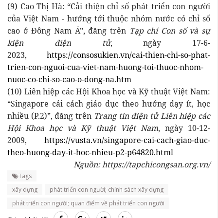
(9) Cao Thị Hà: “Cải thiện chỉ số phát triển con người
của Việt Nam - hướng tới thuộc nhóm nước có chỉ số
cao ở Đông Nam Á”, đăng trên
Tạp chí Con số và sự
kiện điện tử
, ngày 17-6-
2023,
https://consosukien.vn/cai-thien-chi-so-phat-
trien-con-nguoi-cua-viet-nam-huong-toi-thuoc-nhom-
nuoc-co-chi-so-cao-o-dong-na.htm
(10) Liên hiệp các Hội Khoa học và Kỹ thuật Việt Nam:
“Singapore cải cách giáo dục theo hướng dạy ít, học
nhiều (P.2)”, đăng trên
Trang tin điện tử Liên hiệp các
Hội Khoa học và Kỹ thuật Việt Nam
, ngày 10-12-
2009,
https://vusta.vn/singapore-cai-cach-giao-duc-
theo-huong-day-it-hoc-nhieu-p2-p64820.html
Nguồn: https://tapchicongsan.org.vn/
Tags
xây dựng
phát triển con người; chính sách xây dựng
phát triển con người; quan điểm về phát triển con người