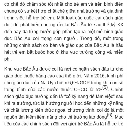
có chế độ chăm sóc tốt nhất cho trẻ em và trên bình diện
chung có sự kết hợp chặt chẽ giữa nhà trường và gia đình
trong việc hỗ trợ trẻ em. Một loạt các cuộc cải cách giáo
dục để phát triển con người tại Bắc Âu từ sau thế kỷ XX
đến nay đã từng bước góp phần tạo ra một mô hình giáo
dục Bắc Âu coi trọng con người. Trong đó, một trong
những chính sách cơ bản về giáo dục của Bắc Âu là hầu
hết trẻ em bắt buộc học ở khu vực trường công và miễn
phí.
Khu vực Bắc Âu được coi là nơi có ngân sách đầu tư cho
giáo dục thuộc hàng cao của thế giới. Năm 2016, kinh phí
cho giáo dục của Na Uy chiếm 6,6% GDP trong khi con số
(5)
trung bình của các nước thuộc OECD là 5%
. Chính
sách giáo dục hướng đến là “có kỹ năng để làm việc” sau
khi ra trường, tức là hướng người học đến những kỹ năng
và chất lượng kiến thức ngoài chương trình, coi đó là một
(6)
nguồn tìm kiếm tiềm năng cho thị trường lao động
. Mục
tiêu của các chính sách đối với giới trẻ Bắc Âu là hỗ trợ trẻ