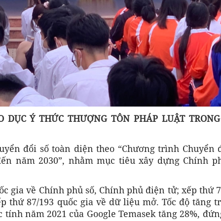
O DỤC Ý THỨC THƯỢNG TÔN PHÁP LUẬT TRONG
uyển đổi số toàn diện theo “Chương trình Chuyển đ
đến năm 2030”, nhằm mục tiêu xây dựng Chính ph
c gia về Chính phủ số, Chính phủ điện tử; xếp thứ 
ếp thứ 87/193 quốc gia về dữ liệu mở. Tốc độ tăng 
ước tính năm 2021 của Google Temasek tăng 28%, đứn