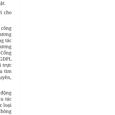
ật.
i cho
o công
hương
g tác
hương
 Cổng
BGDPL
 trực
u tìm
xuyên,
 động
u tác
c loại
 thông