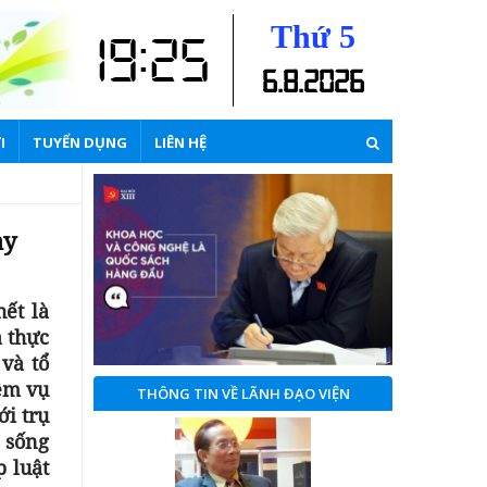
Thứ 5
19:25
6
.
8
.
2026
I
TUYỂN DỤNG
LIÊN HỆ
ay
ết là
à thực
và tổ
iệm vụ
THÔNG TIN VỀ LÃNH ĐẠO VIỆN
ới trụ
 sống
p luật