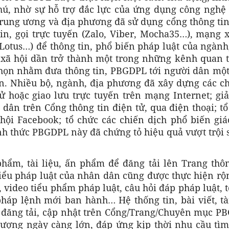
hú, nhờ sự hỗ trợ đắc lực của ứng dụng công nghệ 
Trung ương và địa phương đã sử dụng cổng thông tin
in, gọi trực tuyến (Zalo, Viber, Mocha35…), mạng x
 Lotus…) để thông tin, phổ biến pháp luật của ngành
xã hội dần trở thành một trong những kênh quan t
chọn nhằm đưa thông tin, PBGDPL tới người dân một
ớn. Nhiều bộ, ngành, địa phương đã xây dựng các c
ử hoặc giao lưu trực tuyến trên mạng Internet; giả
ân trên Cổng thông tin điện tử, qua điện thoại; tổ
hội Facebook; tổ chức các chiến dịch phổ biến giá
h thức PBGDPL này đã chứng tỏ hiệu quả vượt trội s
hẩm, tài liệu, ấn phẩm để đăng tải lên Trang thôn
ểu pháp luật của nhân dân cũng được thực hiện rộn
, video tiểu phẩm pháp luật, câu hỏi đáp pháp luật, 
, pháp lệnh mới ban hành… Hệ thống tin, bài viết, tà
đăng tải, cập nhật trên Cổng/Trang/Chuyên mục P
lượng ngày càng lớn, đáp ứng kịp thời nhu cầu tìm