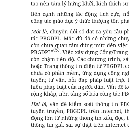
tạo nên tâm lý hứng khởi, kích thích sự
Bên cạnh những tác động tích cực, nổ
công tác giáo dục ý thức thượng tôn phá
Một là
, chuyển đổi số đặt ra yêu cầu p
tác PBGDPL. Mặc dù đã có những chuy
còn chưa quan tâm đúng mức đến việc 
(5)
PBGDPL”
. Việc xây dựng Cổng/Trang
còn chậm tiến độ. Các chương trình, s
hoặc Trang thông tin điện tử PBGDPL 
chưa có phần mềm, ứng dụng công ngh
tuyến; tư vấn, hỏi đáp pháp luật trực
hiểu pháp luật của người dân. Vấn đề k
rộng khắp; nền tảng số hóa công tác P
Hai là,
vấn đề kiểm soát thông tin PB
tuyên truyền, PBGDPL trên internet, 
động lớn từ những thông tin xấu, độc, th
thông tin giả, sai sự thật trên interne