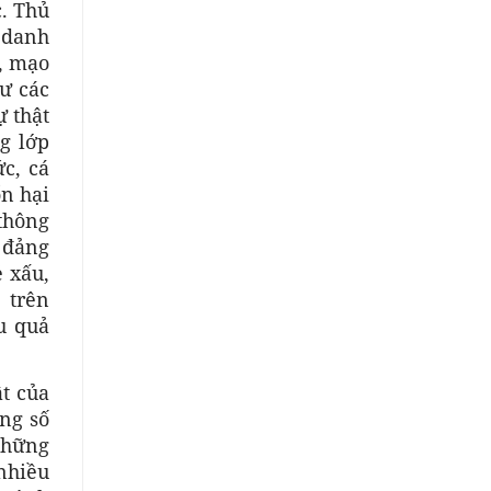
c. Thủ
 danh
, mạo
ư các
ự thật
g lớp
c, cá
n hại
 thông
 đảng
 xấu,
 trên
ệu quả
ật của
ng số
những
nhiều