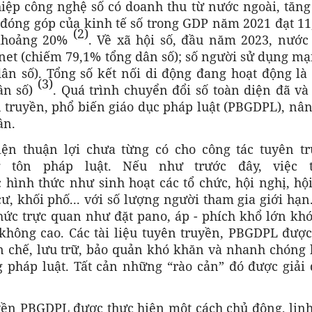
ệp công nghệ số có doanh thu từ nước ngoài, tăng
 đóng góp của kinh tế số trong GDP năm 2021 đạt 11
(2)
 khoảng 20%
. Về xã hội số, đầu năm 2023, nước 
net (chiếm 79,1% tổng dân số); số người sử dụng m
ân số). Tổng số kết nối di động đang hoạt động là
(3)
ân số)
. Quá trình chuyển đổi số toàn diện đã và
ên truyền, phổ biến giáo dục pháp luật (PBGDPL), nâ
ân.
ện thuận lợi chưa từng có cho công tác tuyên tr
 tôn pháp luật. Nếu như trước đây, việc 
hình thức như sinh hoạt các tổ chức, hội nghị, hội
ư, khối phố... với số lượng người tham gia giới hạn
ức trực quan như đặt pano, áp - phích khổ lớn khó
 không cao. Các tài liệu tuyên truyền, PBGDPL được
 chế, lưu trữ, bảo quản khó khăn và nhanh chóng b
g pháp luật. Tất cản những “rào cản” đó được giải 
uyền PBGDPL được thực hiện một cách chủ động, linh