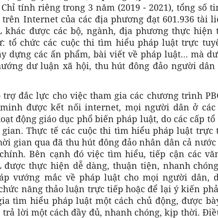
hỉ tính riêng trong 3 năm (2019 - 2021), tổng số ti
 trên Internet của các địa phương đạt 601.936 tài l
 khác được các bộ, ngành, địa phương thực hiện 
tổ chức các cuộc thi tìm hiểu pháp luật trực tuyế
ây dựng các ấn phẩm, bài viết về pháp luật… mà dư
hướng dư luận xã hội, thu hút đông đảo người dân
 trợ đắc lực cho việc tham gia các chương trình P
g minh được kết nối internet, mọi người dân ở các
oạt động giáo dục phổ biến pháp luật, do các cấp tổ
 gian. Thực tế các cuộc thi tìm hiểu pháp luật trực
thời gian qua đã thu hút đông đảo nhân dân cả nước
chính. Bên cạnh đó việc tìm hiểu, tiếp cận các vă
PL được thực hiện dễ dàng, thuận tiện, nhanh chóng
 đáp vướng mắc về pháp luật cho mọi người dân, 
hức năng thảo luận trực tiếp hoặc để lại ý kiến ph
ia tìm hiểu pháp luật một cách chủ động, được bày
 trả lời một cách đầy đủ, nhanh chóng, kịp thời. Đi