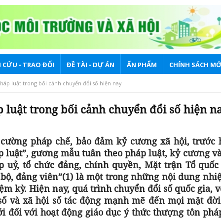
 CỨU - TRAO ĐỔI
ĐỀ TÀI - DỰ ÁN
ẤN PHẨM
CHÍNH SÁCH MỚ
háp luật trong bối cảnh chuyển đổi số hiện nay
 luật trong bối cảnh chuyển đổi số hiện n
 cường pháp chế, bảo đảm kỷ cương xã hội, trước h
áp luật”, gương mẫu tuân theo pháp luật, kỷ cương v
 uỷ, tổ chức đảng, chính quyền, Mặt trận Tổ quốc 
án bộ, đảng viên”(1) là một trong những nội dung nh
ệm kỳ. Hiện nay, quá trình chuyển đổi số quốc gia, v
 số và xã hội số tác động mạnh mẽ đến mọi mặt đời
ới đối với hoạt động giáo dục ý thức thượng tôn phá