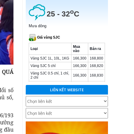
 QUÁ
ổi số
LIÊN KẾT WEBSITE
ủ số,
76/193
trưởng
g đầu