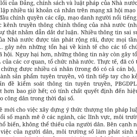
 lối của Đảng, chính sách và luật pháp của Nhà nướ
o lập nhiều tài khoản cá nhân trên mạng xã hội mạo
đầu chính quyền các cấp, mạo danh người nổi tiếng
c kênh truyền thông chính thống của nhà nước (nh
 sự thật nhằm dẫn dắt dư luận. Nhiều thông tin sai s
của Nhà nước được tán phát rộng rãi, được mọi tần
… gây nên những tổn hại về kinh tế cho các tổ chứ
 hội. Nguy hại hơn, những thông tin này còn gây tổ
của các cơ quan, tổ chức nhà nước. Thực tế, đã có
m chứng được nhiều cá nhân (trong đó có cả cán bộ,
ành sản phẩm tuyên truyền, vô tình tiếp tay cho kẻ
ấn đề kiểm soát thông tin tuyên truyền, PBGDPL
t hơn bao giờ hết; có tính chất quyết định đến hi
o công dân trong thời đại số.
đề mới cho việc xây dựng ý thức thượng tôn pháp lu
ổi số mạnh mẽ ở các ngành, các lĩnh vực, môi trườ
hổ biến, không thể thiếu của người dân. Bên cạnh 
 việc của người dân, môi trường số làm phát sinh 