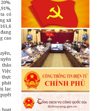
 20%.
,91%,
ta có
ạng xã
 161,6
 đang
ng cao
uyền,
tuyên
 thảo
. Việc
 thực
 phát
ị lạc
quyết
 hoạt