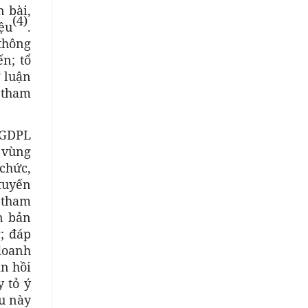
n bài,
(4)
iệu
.
thông
n; tổ
 luận
 tham
BGDPL
 vùng
 chức,
 tuyến
 tham
n bản
; đáp
doanh
ản hồi
 tỏ ý
ều này