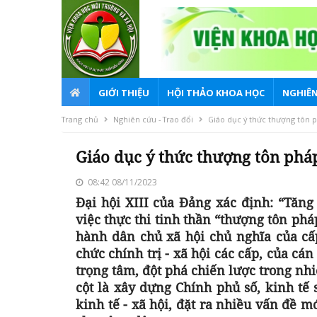
GIỚI THIỆU
HỘI THẢO KHOA HỌC
NGHIÊN
Trang chủ
Nghiên cứu - Trao đổi
Giáo dục ý thức thượng tôn p
Giáo dục ý thức thượng tôn pháp
08:42 08/11/2023
Đại hội XIII của Đảng xác định: “Tăng
việc thực thi tinh thần “thượng tôn ph
hành dân chủ xã hội chủ nghĩa của cấp
chức chính trị - xã hội các cấp, của c
trọng tâm, đột phá chiến lược trong nhi
cột là xây dựng Chính phủ số, kinh tế
kinh tế - xã hội, đặt ra nhiều vấn đề m