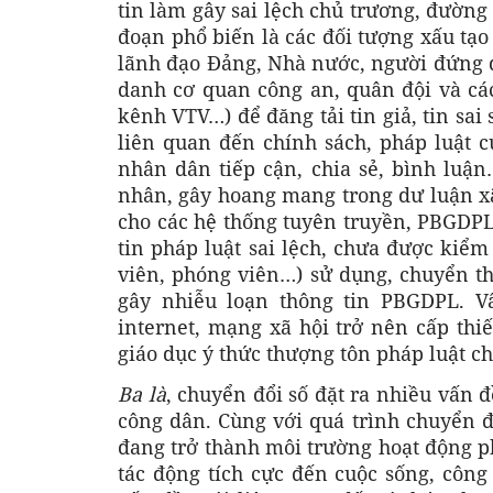
tin làm gây sai lệch chủ trương, đường
đoạn phổ biến là các đối tượng xấu tạ
lãnh đạo Đảng, Nhà nước, người đứng 
danh cơ quan công an, quân đội và cá
kênh VTV…) để đăng tải tin giả, tin sai
liên quan đến chính sách, pháp luật 
nhân dân tiếp cận, chia sẻ, bình luận
nhân, gây hoang mang trong dư luận xã
cho các hệ thống tuyên truyền, PBGDPL 
tin pháp luật sai lệch, chưa được kiể
viên, phóng viên…) sử dụng, chuyển th
gây nhiễu loạn thông tin PBGDPL. V
internet, mạng xã hội trở nên cấp thiế
giáo dục ý thức thượng tôn pháp luật ch
Ba là
, chuyển đổi số đặt ra nhiều vấn 
công dân. Cùng với quá trình chuyển đ
đang trở thành môi trường hoạt động p
tác động tích cực đến cuộc sống, công