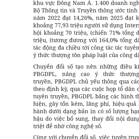
khu vực Đông Nam Á. 1.400 doanh nghi
Bộ Thông tin và Truyền thông ước tính
năm 2022 đạt 14,26%, năm 2025 đạt
khoảng 77,93 triệu người sử dụng Inter
hội khoảng 70 triệu, (chiến 71% tổng d
triệu, (tương đương với 164,0% tổng d
tác động đa chiều tới công tác tác tuy
ý thức thượng tôn pháp luật của công d
Chuyển đổi số tạo nên những điều ki
PBGDPL, nâng cao ý thức thượng
truyền, PBGDPL chủ yếu thông qua các 
theo định kỳ, qua các cuộc họp tổ dân c
tuyên truyền, PBGDPL bằng các hình th
hiện, gây tốn kém, lãng phí, hiệu quả
hành dưới dạng bản in có số lượng hạn
hậu do việc bổ sung, thay đổi nội dun
triệt để nhờ công nghệ số.
Cùng với chuyển đổi số, việc tuyên tr