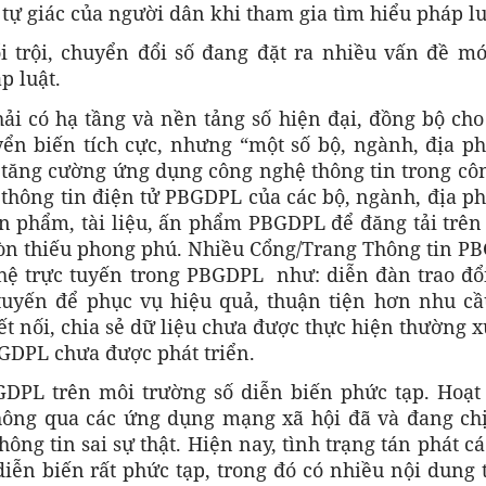
 tự giác của người dân khi tham gia tìm hiểu pháp lu
i trội, chuyển đổi số đang đặt ra nhiều vấn đề mớ
p luật.
hải có hạ tầng và nền tảng số hiện đại, đồng bộ ch
ển biến tích cực, nhưng “một số bộ, ngành, địa p
tăng cường ứng dụng công nghệ thông tin trong côn
 thông tin điện tử PBGDPL của các bộ, ngành, địa p
ản phẩm, tài liệu, ấn phẩm PBGDPL để đăng tải trên
còn thiếu phong phú. Nhiều Cổng/Trang Thông tin P
ệ trực tuyến trong PBGDPL như: diễn đàn trao đổi
 tuyến để phục vụ hiệu quả, thuận tiện hơn nhu cầ
ết nối, chia sẻ dữ liệu chưa được thực hiện thường 
BGDPL chưa được phát triển.
GDPL trên môi trường số diễn biến phức tạp. Hoạt
thông qua các ứng dụng mạng xã hội đã và đang chị
ông tin sai sự thật. Hiện nay, tình trạng tán phát cá
t diễn biến rất phức tạp, trong đó có nhiều nội dung