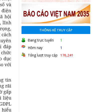
số và
 điện
ã hội
, lĩnh
rọng,
THỐNG KÊ TRUY CẬP
 cách
huyên
Đang trực tuyến
1
i đáp
Hôm nay
1
 chức
Tổng lượt truy cập
176,241
o dục
o với
g tin
g rãi
tờ gấp
i liệu
BGDPL
 hiểu