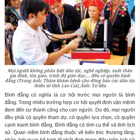
Mọi người không phân biệt dân tộc, nghề nghiệp, xuất thân
gia đình, tôn giáo, trình độ giáo dục,… đều có quyền bình
đẳng (Trong ảnh: Thăm khám bệnh cho đồng bào các dân tộc
thiểu số tỉnh Lào Cai)_Ảnh: Tư liệu
Bình đẳng có nghĩa là cơ hội trước mọi người là bình
đẳng. Trong nhiều trường hợp cơ hội quyết định vận mệnh
đem đến sự thành công cho con người. Do đó, mọi người
đều phải có quyền tham dự, có quyền lựa chọn, có quyền
cạnh tranh bình đẳng. Bình đẳng có tính cụ thể và tính lịch
sử. Quan niệm bình đẳng thuộc về kiến trúc thượng tầng,
phản ánh quan hệ kinh tế nhất định trong điều kiện lịch sử