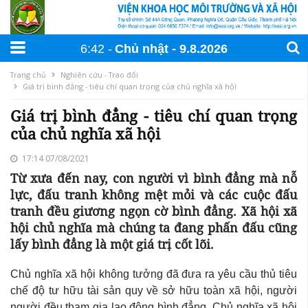
6:42
Chủ nhật
9
.
8
.
2026
Trang chủ
Nghiên cứu - Trao đổi
Giá trị bình đẳng - tiêu chí quan trọng của chủ nghĩa xã hội
Giá trị bình đẳng - tiêu chí quan trọng
của chủ nghĩa xã hội
17:14 07/08/2021
Từ xưa đến nay, con người vì bình đẳng mà nỗ
lực, đấu tranh không mệt mỏi và các cuộc đấu
tranh đều giương ngọn cờ bình đẳng. Xã hội xã
hội chủ nghĩa mà chúng ta đang phấn đấu cũng
lấy bình đẳng là một giá trị cốt lõi.
Chủ nghĩa xã hội không tưởng đã đưa ra yêu cầu thủ tiêu
chế độ tư hữu tài sản quy về sở hữu toàn xã hội, người
người đều tham gia lao động bình đẳng. Chủ nghĩa xã hội