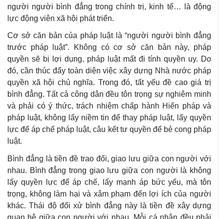
người người bình đẳng trong chính trị, kinh tế… là động
lực động viên xã hội phát triển.
Cơ sở căn bản của pháp luật là “người người bình đẳng
trước pháp luật”. Không có cơ sở căn bản này, pháp
quyền sẽ bị lợi dụng, pháp luật mất đi tính quyền uy. Do
đó, cần thúc đẩy toàn diện việc xây dựng Nhà nước pháp
quyền xã hội chủ nghĩa. Trong đó, tất yếu đề cao giá trị
bình đẳng. Tất cả công dân đều tôn trọng sự nghiêm minh
và phải có ý thức, trách nhiệm chấp hành Hiến pháp và
pháp luật, không lấy niềm tin để thay pháp luật, lấy quyền
lực để áp chế pháp luật, câu kết tư quyền để bẻ cong pháp
luật.
Bình đẳng là tiền đề trao đổi, giao lưu giữa con người với
nhau. Bình đẳng trong giao lưu giữa con người là không
lấy quyền lực để áp chế, lấy mạnh áp bức yếu, mà tôn
trọng, không làm hại và xâm phạm đến lợi ích của người
khác. Thái độ đối xử bình đẳng này là tiền đề xây dựng
quan hệ giữa con người với nhau. Mỗi cá nhân đều phải