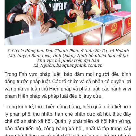
Cử tri là đồng bào Dao Thanh Phán ở thôn Nà Pò, xã Hoành
Mô, huyện Bình Liêu, tỉnh Quảng Ninh bỏ phiếu bầu cử tại
khu vực bỏ phiếu trên địa bàn
xã_Nguồn: baoquangninh.com.vn
Trong lĩnh vực pháp luật, bảo đảm mọi người đều bình
đẳng trước pháp luật. Các tổ chức và cá nhân có quyền lợi
và nghĩa vụ tuân thủ Hiến pháp và pháp luật, các hành vi vi
phạm Hiến pháp và pháp luật đều bị truy cứu.
Trong kinh tế, thực hiện công bằng, hiệu quả, điều tiết hợp
lý phân phối thu nhập, hạn chế phân cực xã hội, thúc đẩy
chế độ an sinh xã hội. Quản lý phát triển xã hội bền vững,
bảo đảm tiến bộ, công bằng xã hội, nhất là tập trung xây
dựng hệ thống cơ sở vật chất y tế, giáo dục, hỗ trợ nhà ở