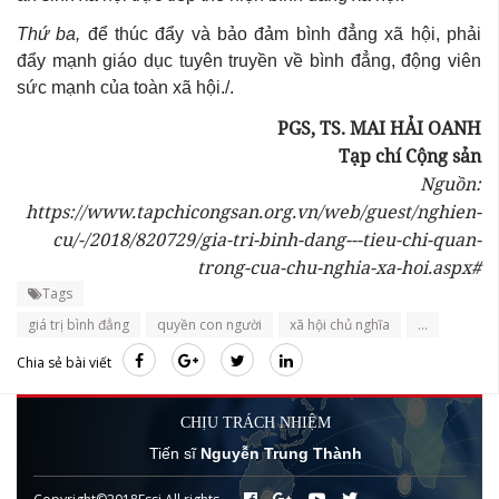
Thứ ba,
để thúc đẩy và bảo đảm bình đẳng xã hội, phải
đẩy mạnh giáo dục tuyên truyền về bình đẳng, động viên
sức mạnh của toàn xã hội./.
PGS, TS. MAI HẢI OANH
Tạp chí Cộng sản
Nguồn:
https://www.tapchicongsan.org.vn/web/guest/nghien-
cu/-/2018/820729/gia-tri-binh-dang---tieu-chi-quan-
trong-cua-chu-nghia-xa-hoi.aspx#
Tags
giá trị bình đẳng
quyền con người
xã hội chủ nghĩa
...
Chia sẻ bài viết
CHỊU TRÁCH NHIỆM
Tiến sĩ
Nguyễn Trung Thành