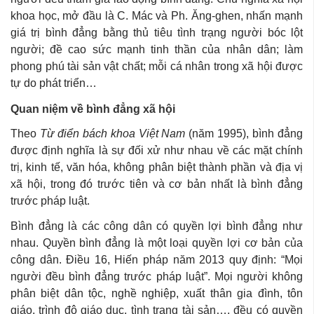
khoa học, mở đầu là C. Mác và Ph. Ăng-ghen, nhấn mạnh
giá trị bình đẳng bằng thủ tiêu tình trạng người bóc lột
người; đề cao sức mạnh tinh thần của nhân dân; làm
phong phú tài sản vật chất; mỗi cá nhân trong xã hội được
tự do phát triển…
Quan niệm về bình đẳng xã hội
Theo
Từ điển bách khoa Việt Nam
(năm 1995), bình đẳng
được định nghĩa là sự đối xử như nhau về các mặt chính
trị, kinh tế, văn hóa, không phân biệt thành phần và địa vị
xã hội, trong đó trước tiên và cơ bản nhất là bình đẳng
trước pháp luật.
Bình đẳng là các công dân có quyền lợi bình đẳng như
nhau. Quyền bình đẳng là một loại quyền lợi cơ bản của
công dân. Điều 16, Hiến pháp năm 2013 quy định: “Mọi
người đều bình đẳng trước pháp luật”. Mọi người không
phân biệt dân tộc, nghề nghiệp, xuất thân gia đình, tôn
giáo, trình độ giáo dục, tình trạng tài sản…, đều có quyền