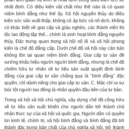
nhất định. Có điều kiện vật chất như thế nào là có quan
niệm bình đẳng như thế ấy. Xã hội nguyên thủy do điều
kiện sức sản xuất thấp, không có áp bức và nô dịch, không
có khác biệt về giai cấp và giàu nghèo, các thành viên thị
tộc lao động tập thể... chính là sinh hoạt bình đẳng nguyên
thủy. Đặc trưng quan trọng xã hội nô lệ và xã hội phong
kiến là chế độ đẳng cấp. Dưới chế độ xã hội này căn bản
không tồn tại quan niệm bình đẳng. Giai cấp tư sản đề
xướng khẩu hiệu người người bình đẳng, nhưng là chế độ
chiếm hữu tư nhân về tư liệu sản xuất quyết định bình
đẳng của giai cấp tư sản chẳng qua là "bình đẳng" đặc
quyền, chỉ dành riêng cho giai cấp tư sản. C. Mác chỉ ra sự
bóc lột người lao động là nhân quyền đầu tiên của tư bản.
Trong xã hội xã hội chủ nghĩa, xây dựng chế độ công hữu
về tư liệu sản xuất khiến cho người dân trở thành chủ
nhân thực sự của xã hội và quốc gia. Người dân có quyền
lợi kinh tế, chính trị, xã hội bình đẳng và bình đẳng đã trở
thành đặc trưng bản chất của chủ nghĩa xã hội, trở thành