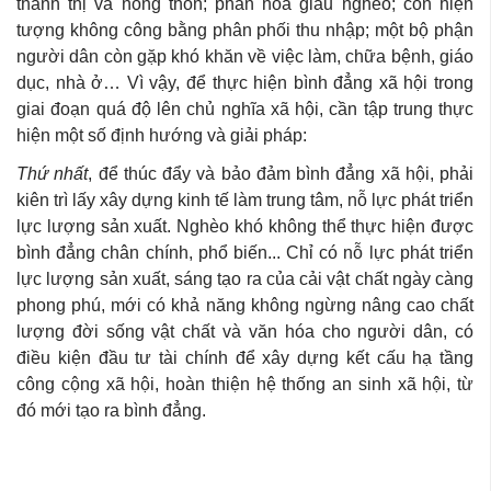
thành thị và nông thôn; phân hóa giàu nghèo; còn hiện
tượng không công bằng phân phối thu nhập; một bộ phận
người dân còn gặp khó khăn về việc làm, chữa bệnh, giáo
dục, nhà ở… Vì vậy, để thực hiện bình đẳng xã hội trong
giai đoạn quá độ lên chủ nghĩa xã hội, cần tập trung thực
hiện một số định hướng và giải pháp:
Thứ nhất
, để thúc đẩy và bảo đảm bình đẳng xã hội, phải
kiên trì lấy xây dựng kinh tế làm trung tâm, nỗ lực phát triển
lực lượng sản xuất. Nghèo khó không thể thực hiện được
bình đẳng chân chính, phổ biến... Chỉ có nỗ lực phát triển
lực lượng sản xuất, sáng tạo ra của cải vật chất ngày càng
phong phú, mới có khả năng không ngừng nâng cao chất
lượng đời sống vật chất và văn hóa cho người dân, có
điều kiện đầu tư tài chính để xây dựng kết cấu hạ tầng
công cộng xã hội, hoàn thiện hệ thống an sinh xã hội, từ
đó mới tạo ra bình đẳng.