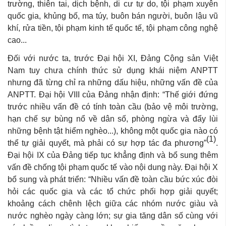
trường, thiên tai, dịch bệnh, di cư tự do, tội phạm xuyên
quốc gia, khủng bố, ma túy, buôn bán người, buôn lậu vũ
khí, rửa tiền, tội phạm kinh tế quốc tế, tội phạm công nghệ
cao...
Đối với nước ta, trước Đại hội XI, Đảng Cộng sản Việt
Nam tuy chưa chính thức sử dụng khái niệm ANPTT
nhưng đã từng chỉ ra những dấu hiệu, những vấn đề của
ANPTT. Đại hội VIII của Đảng nhận định: “Thế giới đứng
trước nhiều vấn đề có tính toàn cầu (bảo vệ môi trường,
hạn chế sự bùng nổ về dân số, phòng ngừa và đẩy lùi
những bệnh tật hiểm nghèo...), không một quốc gia nào có
(1)
thể tự giải quyết, mà phải có sự hợp tác đa phương”
.
Đại hội IX của Đảng tiếp tục khẳng định và bổ sung thêm
vấn đề chống tội phạm quốc tế vào nội dung này. Đại hội X
bổ sung và phát triển: “Nhiều vấn đề toàn cầu bức xúc đòi
hỏi các quốc gia và các tổ chức phối hợp giải quyết;
khoảng cách chênh lệch giữa các nhóm nước giàu và
nước nghèo ngày càng lớn; sự gia tăng dân số cùng với