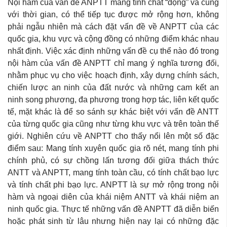
Nội hàm của vấn đề ANPTT mang tính chất “động” và cùng
với thời gian, có thể tiếp tục được mở rộng hơn, không
phải ngẫu nhiên mà cách đặt vấn đề về ANPTT của các
quốc gia, khu vực và cộng đồng có những điểm khác nhau
nhất định. Việc xác định những vấn đề cụ thể nào đó trong
nội hàm của vấn đề ANPTT chỉ mang ý nghĩa tương đối,
nhằm phục vụ cho việc hoạch định, xây dựng chính sách,
chiến lược an ninh của đất nước và những cam kết an
ninh song phương, đa phương trong hợp tác, liên kết quốc
tế, mặt khác là để so sánh sự khác biệt với vấn đề ANTT
của từng quốc gia cũng như từng khu vực và trên toàn thế
giới. Nghiên cứu về ANPTT cho thấy nổi lên một số
đặc
điểm sau: Mang tính xuyên quốc gia rõ nét, mang tính phi
chính phủ, có sự chồng lấn tương đối giữa thách thức
ANTT và ANPTT, mang tính toàn cầu, có tính chất bạo lực
và tính chất phi bạo lực. ANPTT là sự mở rộng trong nội
hàm và ngoại diên của khái niệm ANTT và khái niệm an
ninh quốc gia. Thực tế những vấn đề ANPTT đã diễn biến
hoặc phát sinh từ lâu nhưng hiện nay lại có những đặc