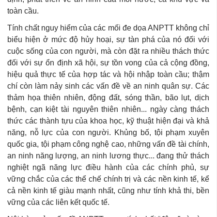
toàn cầu.
Tính chất nguy hiểm của các mối đe dọa ANPTT không chỉ
biểu hiện ở mức độ hủy hoại, sự tàn phá của nó đối với
cuộc sống của con người, mà còn đặt ra nhiều thách thức
đối với sự ổn định xã hội, sự tồn vong của cả cộng đồng,
hiệu quả thực tế của hợp tác và hội nhập toàn cầu; thậm
chí còn làm nảy sinh các vấn đề về an ninh quân sự. Các
thảm họa thiên nhiên, động đất, sóng thần, bão lụt, dịch
bệnh, cạn kiệt tài nguyên thiên nhiên... ngày càng thách
thức các thành tựu của khoa học, kỹ thuật hiện đại và khả
năng, nỗ lực của con người. Khủng bố, tội phạm xuyên
quốc gia, tội phạm công nghệ cao, những vấn đề tài chính,
an ninh năng lượng, an ninh lương thực... đang thử thách
nghiệt ngã năng lực điều hành của các chính phủ, sự
vững chắc của các thể chế chính trị và các nền kinh tế, kể
cả nền kinh tế giàu mạnh nhất, cũng như tính khả thi, bền
vững của các liên kết quốc tế.