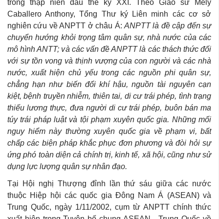
trong thập niên đầu thế kỷ XXI. Theo Giáo sư Mely
Caballero Anthony, Tổng Thư ký Liên minh các cơ sở
nghiên cứu về ANPTT ở châu Á:
ANPTT là đề cập đến sự
chuyển hướng khỏi trọng tâm quân sự, nhà nước của các
mô hình ANTT; và các vấn đề ANPTT là các thách thức đối
với sự tồn vong và thịnh vượng của con người và các nhà
nước, xuất hiện chủ yếu trong các nguồn phi quân sự,
chẳng hạn như biến đổi khí hậu, nguồn tài nguyên cạn
kiệt, bệnh truyền nhiễm, thiên tai, di cư trái phép, tình trạng
thiếu lương thực, đưa người di cư trái phép, buôn bán ma
túy trái pháp luật và tội phạm xuyên quốc gia. Những mối
nguy hiểm này thường xuyên quốc gia về phạm vi, bất
chấp các biện pháp khắc phục đơn phương và đòi hỏi sự
ứng phó toàn diện cả chính trị, kinh tế, xã hội, cũng như sử
dụng lực lượng quân sự nhân đạo.
Tại Hội nghị Thượng đỉnh lần thứ sáu giữa các nước
thuộc Hiệp hội các quốc gia Đông Nam Á (ASEAN) và
Trung Quốc, ngày 1/11/2002, cụm từ ANPTT chính thức
xuất hiện trong Tuyên bố chung ASEAN - Trung Quốc về