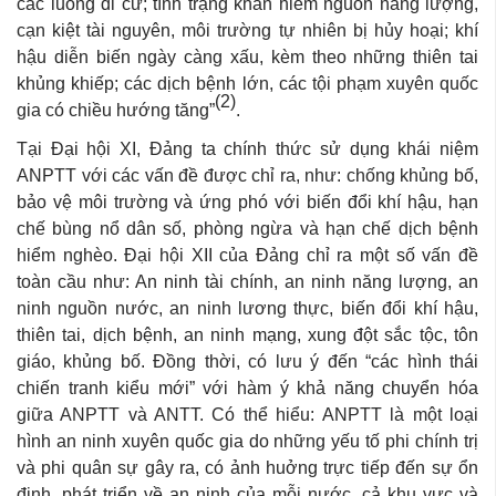
các luồng di cư; tình trạng khan hiếm nguồn năng lượng,
cạn kiệt tài nguyên, môi trường tự nhiên bị hủy hoại; khí
hậu diễn biến ngày càng xấu, kèm theo những thiên tai
khủng khiếp; các dịch bệnh lớn, các tội phạm xuyên quốc
(2)
gia có chiều hướng tăng”
.
Tại Đại hội XI, Đảng ta chính thức sử dụng khái niệm
ANPTT với các vấn đề được chỉ ra, như: chống khủng bố,
bảo vệ môi trường và ứng phó với biến đổi khí hậu, hạn
chế bùng nổ dân số, phòng ngừa và hạn chế dịch bệnh
hiểm nghèo. Đại hội XII của Đảng chỉ ra một số vấn đề
toàn cầu như: An ninh tài chính, an ninh năng lượng, an
ninh nguồn nước, an ninh lương thực, biến đổi khí hậu,
thiên tai, dịch bệnh, an ninh mạng, xung đột sắc tộc, tôn
giáo, khủng bố. Đồng thời, có lưu ý đến “các hình thái
chiến tranh kiểu mới” với hàm ý khả năng chuyển hóa
giữa ANPTT và ANTT. Có thể hiểu: ANPTT là một loại
hình an ninh xuyên quốc gia do những yếu tố phi chính trị
và phi quân sự gây ra, có ảnh huởng trực tiếp đến sự ổn
định, phát triển về an ninh của mỗi nước, cả khu vực và