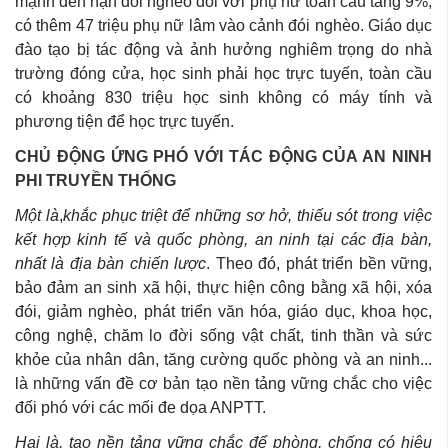
mạnh đến nạn đói nghèo đối với phụ nữ toàn cầu tăng 9%,
có thêm 47 triệu phụ nữ lâm vào cảnh đói nghèo. Giáo dục
đào tạo bị tác động và ảnh hưởng nghiêm trọng do nhà
trường đóng cửa, học sinh phải học trực tuyến, toàn cầu
có khoảng 830 triệu học sinh không có máy tính và
phương tiện để học trực tuyến.
CHỦ ĐỘNG ỨNG PHÓ VỚI TÁC ĐỘNG CỦA AN NINH
PHI TRUYỀN THỐNG
Một là
,
khắc phục triệt để những sơ hở, thiếu sót trong việc
kết hợp kinh tế và quốc phòng, an ninh tại các địa bàn,
nhất là địa bàn chiến lược
. Theo đó, phát triển bền vững,
bảo đảm an sinh xã hội, thực hiện công bằng xã hội, xóa
đói, giảm nghèo, phát triển văn hóa, giáo dục, khoa học,
công nghệ, chăm lo đời sống vật chất, tinh thần và sức
khỏe của nhân dân, tăng cường quốc phòng và an ninh...
là những vấn đề cơ bản tạo nền tảng vững chắc cho việc
đối phó với các mối đe dọa ANPTT.
Hai là,
tạo nền tảng vững chắc để phòng, chống có hiệu