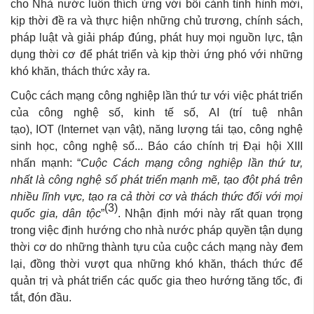
cho Nhà nước luôn thích ứng với bối cảnh tình hình mới,
kịp thời đề ra và thực hiện những chủ trương, chính sách,
pháp luật và giải pháp đúng, phát huy mọi nguồn lực, tận
dụng thời cơ để phát triển và kịp thời ứng phó với những
khó khăn, thách thức xảy ra.
Cuộc cách mạng công nghiệp lần thứ tư với việc phát triển
của công nghệ số, kinh tế số, AI (trí tuệ nhân
tạo), IOT (Internet vạn vật), năng lượng tái tạo, công nghệ
sinh học, công nghệ số... Báo cáo chính trị Đại hội XIII
nhấn mạnh: “
Cuộc Cách mạng công nghiệp lần thứ tư,
nhất là công nghệ số phát triển mạnh mẽ, tạo đột phá trên
nhiều lĩnh vực, tạo ra cả thời cơ và thách thức đối với mọi
(3)
quốc gia, dân tộc
”
. Nhận định mới này rất quan trọng
trong việc định hướng cho nhà nước pháp quyền tận dụng
thời cơ do những thành tựu của cuộc cách mạng này đem
lại, đồng thời vượt qua những khó khăn, thách thức để
quản trị và phát triển các quốc gia theo hướng tăng tốc, đi
tắt, đón đầu.