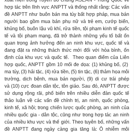
hợp tác trên lĩnh vực ANPTT và thống nhất rằng: Các vấn
đề ANPTT như buôn bán ma túy bất hợp pháp, mua bán
người bao gồm mua bán phụ nữ và trẻ em, cướp biển,
khủng bố, buôn lậu vũ khí, rửa tiền, tội phạm kinh tế quốc
tế và tội phạm mạng, đã trở thành những yếu tố bất ổn
quan trọng ảnh hưởng đến an ninh khu vực, quốc tế và
đang đặt ra những thách thức mới đối với hòa bình, ổn
định của khu vực và quốc tế. Theo quan điểm của Liên
hợp quốc, ANPTT gồm 10 mối đe dọa: (1) khủng bố, (2)
ma túy, (3) hải tặc, (4) rửa tiền, (5) tin tặc, (6) thảm họa môi
trường, dịch bệnh, mua bán người, (9) di cư trái phép
và (10) cực đoan dân tộc, tôn giáo. Sau đó, ANPTT được
sử dụng rộng rãi, phổ biến trên nhiều diễn đàn quốc tế
thảo luận về các vấn đề chính trị, an ninh, quốc phòng,
kinh tế, xã hội; trong chiến lược quốc phòng, an ninh của
nhiều quốc gia - dân tộc, cũng như trong hợp tác an ninh
của nhiều khu vực và thế giới. Theo tuyên bố, những vấn
đề ANPTT đang ngày càng gia tăng là: Ô nhiễm môi