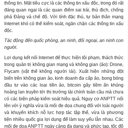
thông tin. Mặt tiêu cực là các thông tin xấu độc, trong đó rất
đáng quan ngại là các quan điểm sai trái, thù địch, chống
phá Đảng và chế độ. Với tính đặc thù, tự bản thân mạng
Internet khó có thể kiểm soát, ngăn chặn các thông tin xấu
độc.
Tác động đến quốc phòng, an ninh, đối ngoại, an ninh con
người.
Lợi dụng kết nối Internet để thực hiện tội phạm, thách thức
trong quản trị không gian mạng và không gian (ảo): Drone,
Flycam (vật thể không người lái). Xuất hiện những đột
biến trên không gian ảo, kinh doanh đa cấp ảo, bong bóng
đầu tư vào các loại tiền ảo, bitcoin gây tiềm ẩn khủng
hoảng lan truyền tới thị trường tài chính toàn cầu mà chưa
có các biện pháp kiểm soát hiệu quả. Nguy cơ ANPTT nổi
lên với ý nghĩa vừa là mối đe dọa chung đối với loài người
và khuyến khích nỗ lực hợp tác tập thể, vừa là phương
tiện nhiều quốc gia lợi dụng để làm suy yếu lẫn nhau. Các
mối đe dọa ANPTT ngày càng đa dạng và phức tạp, tốc độ