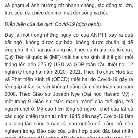
và phạm vi ảnh hưởng rất nhanh chóng, tác động to lớn,
trực tiếp, đa chiều đến mọi mặt đời sống xã hội.
Diễn biến của đại dịch Covid-19
(dịch bệnh).
Đây là một trong những nguy cơ của ANPTT xảy ra quá
bất ngờ, không được dự báo, không được chuẩn bị để
ứng phó, thiệt hại quá nặng nề. Theo đánh giá của tổ chức
Quỹ Tiền tệ quốc tế (IMF) thiệt hại cho kinh tế thế giới mỗi
tháng lên đến 375 tỷ USD và GDP toàn cầu thiệt hại 12
nghìn tỷ trong hai năm 2020 - 2021. Theo Tổ chức Hợp tác
và Phát triển Kinh tế (OECD) thiệt hại do Covid-19 gây ra
lớn gấp 4 lần so với khủng hoảng tài chính toàn cầu năm
2008. Theo Giáo sư Joseph Nye (Đại học Havard Mỹ) -
một trong 9 Giáo sư “sức mạnh mềm” của thế giới, “số
người chết ở Mỹ cao hơn tổng số người chết của tất cả
các cuộc chiến tranh từ năm 1945 đến nay”. Covid-19 làm
gia tăng làn sóng tị nạn và nạn nghèo đói càng trở nên
nghiêm trọng. Báo cáo của Liên hợp quốc đặc biệt nhấn