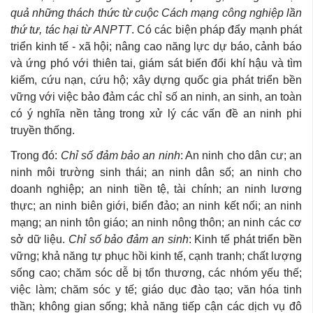
quả những thách thức từ cuộc Cách mạng công nghiệp lần
thứ tư, tác hại từ ANPTT
. Có các biện pháp đẩy mạnh phát
triển kinh tế - xã hội; nâng cao năng lực dự báo, cảnh báo
và ứng phó với thiên tai, giám sát biến đổi khí hậu và tìm
kiếm, cứu nạn, cứu hộ; xây dựng quốc gia phát triển bền
vững với việc bảo đảm các chỉ số an ninh, an sinh, an toàn
có ý nghĩa nền tảng trong xử lý các vấn đề an ninh phi
truyền thống.
Trong đó:
Chỉ số đảm bảo an ninh
: An ninh cho dân cư; an
ninh môi trường sinh thái; an ninh dân số; an ninh cho
doanh nghiệp; an ninh tiền tệ, tài chính; an ninh lương
thực; an ninh biên giới, biển đảo; an ninh kết nối; an ninh
mạng; an ninh tôn giáo; an ninh nông thôn; an ninh các cơ
sở dữ liệu.
Chỉ số bảo đảm an sinh
: Kinh tế phát triển bền
vững; khả năng tự phục hồi kinh tế, cạnh tranh; chất lượng
sống cao; chăm sóc dễ bị tổn thương, các nhóm yếu thế;
việc làm; chăm sóc y tế; giáo dục đào tạo; văn hóa tinh
thần; không gian sống; khả năng tiếp cận các dịch vụ đô