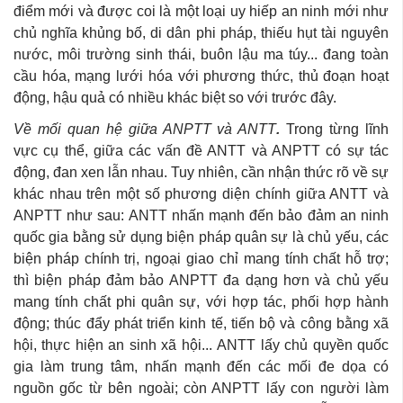
điểm mới và được coi là một loại uy hiếp an ninh mới như
chủ nghĩa khủng bố, di dân phi pháp, thiếu hụt tài nguyên
nước, môi trường sinh thái, buôn lậu ma túy... đang toàn
cầu hóa, mạng lưới hóa với phương thức, thủ đoạn hoạt
động, hậu quả có nhiều khác biệt so với trước đây.
Về mối quan hệ giữa ANPTT và ANTT
.
Trong từng lĩnh
vực cụ thể, giữa các vấn đề ANTT và ANPTT có sự tác
động, đan xen lẫn nhau. Tuy nhiên, cần nhận thức rõ về sự
khác nhau trên một số phương diện chính giữa ANTT và
ANPTT như sau: ANTT nhấn mạnh đến bảo đảm an ninh
quốc gia bằng sử dụng biện pháp quân sự là chủ yếu, các
biện pháp chính trị, ngoại giao chỉ mang tính chất hỗ trợ;
thì biện pháp đảm bảo ANPTT đa dạng hơn và chủ yếu
mang tính chất phi quân sự, với hợp tác, phối hợp hành
động; thúc đẩy phát triển kinh tế, tiến bộ và công bằng xã
hội, thực hiện an sinh xã hội...
ANTT lấy chủ quyền quốc
gia làm trung tâm, nhấn mạnh đến các mối đe dọa có
nguồn gốc từ bên ngoài; còn ANPTT lấy con người làm