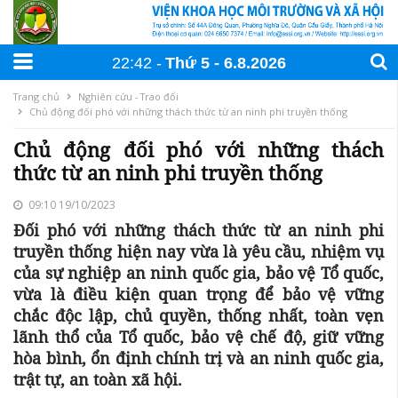
22:42
Thứ 5
6
.
8
.
2026
Trang chủ
Nghiên cứu - Trao đổi
Chủ động đối phó với những thách thức từ an ninh phi truyền thống
Chủ động đối phó với những thách
thức từ an ninh phi truyền thống
09:10 19/10/2023
Đối phó với những thách thức từ an ninh phi
truyền thống hiện nay vừa là yêu cầu, nhiệm vụ
của sự nghiệp an ninh quốc gia, bảo vệ Tổ quốc,
vừa là điều kiện quan trọng để bảo vệ vững
chắc độc lập, chủ quyền, thống nhất, toàn vẹn
lãnh thổ của Tổ quốc, bảo vệ chế độ, giữ vững
hòa bình, ổn định chính trị và an ninh quốc gia,
trật tự, an toàn xã hội.