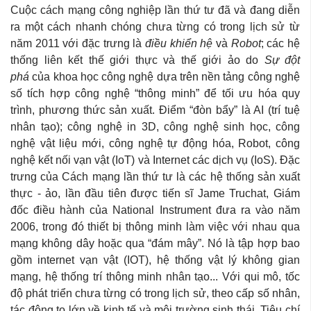
Cuộc cách mạng công nghiệp lần thứ tư đã và đang diễn
ra một cách nhanh chóng chưa từng có trong lịch sử từ
năm 2011 với đặc trưng là
điều khiển hệ
và
Robot
; các hệ
thống liên kết thế giới thực và thế giới ảo do
Sự đột
phá
của khoa học công nghệ dựa trên nền tảng công nghệ
số tích hợp công nghệ “thông minh” để tối ưu hóa quy
trình, phương thức sản xuất. Điểm “đòn bẩy” là AI (trí tuệ
nhân tạo); công nghệ in 3D, công nghệ sinh học, công
nghệ vật liệu mới, công nghệ tự động hóa, Robot, công
nghệ kết nối vạn vật (IoT) và Internet các dịch vụ (IoS). Đặc
trưng của Cách mạng lần thứ tư
là các hệ thống sản xuất
thực - ảo, lần đầu tiên được tiến sĩ
Jame Truchat, Giám
đốc điều hành của National Instrument đưa ra vào năm
2006, trong đó thiết bị thông minh làm việc với nhau qua
mạng không dây hoặc qua “đám mây”. Nó là tập hợp bao
gồm internet vạn vật (IOT), hệ thống vật lý không gian
mạng, hệ thống trí thông minh nhân tạo... Với qui mô, tốc
độ phát triển chưa từng có trong lịch sử, theo cấp số nhân,
tác động to lớn về kinh tế và môi trường sinh thái. Tiêu chí