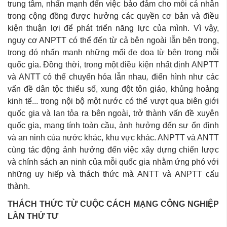
trung tâm, nhấn mạnh đến việc bảo đảm cho mỗi cá nhân
trong cộng đồng được hưởng các quyền cơ bản và điều
kiện thuận lợi để phát triển năng lực của mình. Vì vậy,
nguy cơ ANPTT có thể đến từ cả bên ngoài lẫn bên trong,
trong đó nhấn mạnh những mối đe dọa từ bên trong mỗi
quốc gia. Đồng thời,
trong một điều kiện nhất định ANPTT
và ANTT có thế chuyển hóa lẫn nhau
,
điển hình như các
vấn đề dân tộc thiểu số, xung đột tôn giáo, khủng hoảng
kinh tế... trong nội bộ một nước có thể vượt qua biên giới
quốc gia và lan tỏa ra bên ngoài, trở thành vấn đề xuyên
quốc gia, mang tính toàn cầu, ảnh hưởng đến sự ổn định
và an ninh của nước khác, khu vực khác. ANPTT và ANTT
cùng tác động ảnh hưởng đến việc xây dựng chiến lược
và chính sách an ninh của mỗi quốc gia nhằm ứng phó với
những uy hiếp và thách thức mà ANTT và ANPTT cấu
thành.
THÁCH THỨC TỪ CUỘC CÁCH MẠNG CÔNG NGHIỆP
LẦN THỨ TƯ