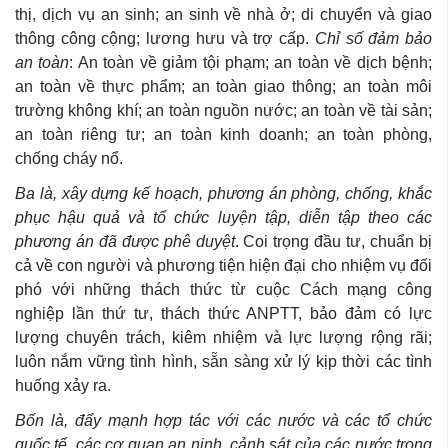
thị, dịch vụ an sinh; an sinh về nhà ở; di chuyển và giao
thông công cộng; lương hưu và trợ cấp.
Chỉ số đảm bảo
an toàn
: An toàn về giảm tội phạm; an toàn về dịch bệnh;
an toàn về thực phẩm; an toàn giao thông; an toàn môi
trường không khí; an toàn nguồn nước; an toàn về tài sản;
an toàn riêng tư; an toàn kinh doanh; an toàn phòng,
chống cháy nổ.
Ba là,
xây dựng kế hoạch, phương án phòng, chống, khắc
phục hậu quả và tổ chức luyện tập, diễn tập theo các
phương án đã được phê duyệt
. Coi trọng đầu tư, chuẩn bị
cả về con người và phương tiện hiện đại cho nhiệm vụ đối
phó với những thách thức từ cuộc Cách mạng công
nghiệp lần thứ tư, thách thức ANPTT, bảo đảm có lực
lượng chuyên trách, kiêm nhiệm và lực lượng rộng rãi;
luôn nắm vững tình hình, sẵn sàng xử lý kịp thời các tình
huống xảy ra.
Bốn là, đẩy mạnh hợp tác với các nước và các tổ chức
quốc tế, các cơ quan an ninh, cảnh sát của các nước trong