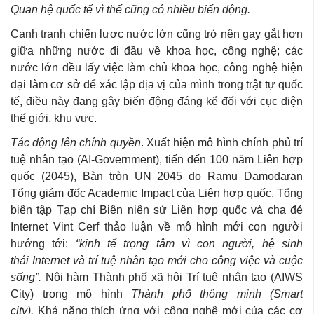
Quan hệ quốc tế vì thế cũng có nhiều biến động.
Cạnh tranh chiến lược nước lớn cũng trở nên gay gắt hơn
giữa những nước đi đầu về khoa học, công nghệ; các
nước lớn đều lấy việc làm chủ khoa học, công nghệ hiện
đại làm cơ sở để xác lập địa vị của mình trong trật tự quốc
tế, điều này đang gây biến động đáng kể đối với cục diện
thế giới, khu vực.
Tác động lên chính quyền
. Xuất hiện mô hình chính phủ trí
tuệ nhân tạo (AI-Government), tiến đến 100 năm Liên hợp
quốc (2045), Bàn tròn UN 2045 do Ramu Damodaran
Tổng giám đốc Academic Impact của Liên hợp quốc, Tổng
biên tập Tạp chí Biên niên sử Liên hợp quốc và cha đẻ
Internet Vint Cerf thảo luận về mô hình mới con người
hướng tới:
“kinh tế trọng tâm vì con người, hệ sinh
thái Internet và trí tuệ nhân tạo mới cho công việc và cuộc
sống”.
Nội hàm Thành phố xã hội Trí tuệ nhân tạo (AIWS
City) trong mô hình
Thành phố thông minh (Smart
city).
Khả năng thích ứng với công nghệ mới của các cơ