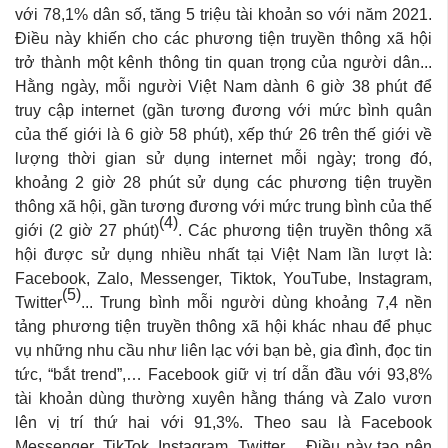
với 78,1% dân số, tăng 5 triệu tài khoản so với năm 2021.
Điều này khiến cho các phương tiện truyền thông xã hội
trở thành một kênh thông tin quan trọng của người dân...
Hằng ngày, mỗi người Việt Nam dành 6 giờ 38 phút để
truy cập internet (gần tương đương với mức bình quân
của thế giới là 6 giờ 58 phút), xếp thứ 26 trên thế giới về
lượng thời gian sử dụng internet mỗi ngày; trong đó,
khoảng 2 giờ 28 phút sử dụng các phương tiện truyền
thông xã hội, gần tương đương với mức trung bình của thế
(4)
giới (2 giờ 27 phút)
. Các phương tiện truyền thông xã
hội được sử dụng nhiều nhất tại Việt Nam lần lượt là:
Facebook, Zalo, Messenger, Tiktok, YouTube, Instagram,
(5)
Twitter
... Trung bình mỗi người dùng khoảng 7,4 nền
tảng phương tiện truyền thông xã hội khác nhau để phục
vụ những nhu cầu như liên lạc với bạn bè, gia đình, đọc tin
tức, “bắt trend”,… Facebook giữ vị trí dẫn đầu với 93,8%
tài khoản dùng thường xuyên hằng tháng và Zalo vươn
lên vị trí thứ hai với 91,3%. Theo sau là Facebook
Messenger, TikTok, Instagram, Twitter… Điều này tạo nên