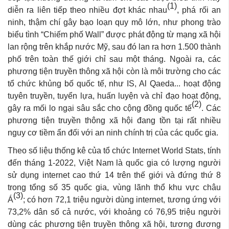
(1)
diễn ra liên tiếp theo nhiều đợt khác nhau
, phá rối an
ninh, thậm chí gây bạo loạn quy mô lớn, như phong trào
biểu tình “Chiếm phố Wall” được phát động từ mạng xã hội
lan rộng trên khắp nước Mỹ, sau đó lan ra hơn 1.500 thành
phố trên toàn thế giới chỉ sau một tháng. Ngoài ra, các
phương tiện truyền thông xã hội còn là môi trường cho các
tổ chức khủng bố quốc tế, như IS, Al Qaeda... hoạt động
tuyên truyền, tuyển lựa, huấn luyện và chỉ đạo hoạt động,
(2)
gây ra mối lo ngại sâu sắc cho cộng đồng quốc tế
. Các
phương tiện truyền thông xã hội đang tồn tại rất nhiều
nguy cơ tiềm ẩn đối với an ninh chính trị của các quốc gia.
Theo số liệu thống kê của tổ chức Internet World Stats, tính
đến tháng 1-2022, Việt Nam là quốc gia có lượng người
sử dụng internet cao thứ 14 trên thế giới và đứng thứ 8
trong tổng số 35 quốc gia, vùng lãnh thổ khu vực châu
(3)
Á
; có hơn 72,1 triệu người dùng internet, tương ứng với
73,2% dân số cả nước, với khoảng có 76,95 triệu người
dùng các phương tiện truyền thông xã hội, tương đương