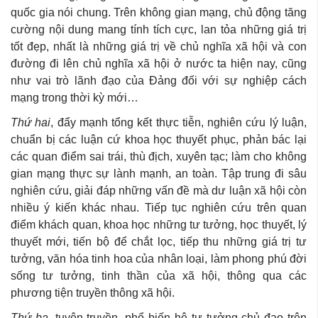
quốc gia nói chung. Trên không gian mạng, chủ động tăng
cường nội dung mang tính tích cực, lan tỏa những giá trị
tốt đẹp, nhất là những giá trị về chủ nghĩa xã hội và con
đường đi lên chủ nghĩa xã hội ở nước ta hiện nay, cũng
như vai trò lãnh đạo của Đảng đối với sự nghiệp cách
mạng trong thời kỳ mới…
Thứ hai
, đẩy mạnh tổng kết thực tiễn, nghiên cứu lý luận,
chuẩn bị các luận cứ khoa học thuyết phục, phản bác lại
các quan điểm sai trái, thù địch, xuyên tạc; làm cho không
gian mạng thực sự lành mạnh, an toàn. Tập trung đi sâu
nghiên cứu, giải đáp những vấn đề mà dư luận xã hội còn
nhiều ý kiến khác nhau. Tiếp tục nghiên cứu trên quan
điểm khách quan, khoa học những tư tưởng, học thuyết, lý
thuyết mới, tiến bộ để chắt lọc, tiếp thu những giá trị tư
tưởng, văn hóa tinh hoa của nhân loại, làm phong phú đời
sống tư tưởng, tinh thần của xã hội, thông qua các
phương tiện truyền thông xã hội.
Thứ ba
, tuyên truyền, phổ biến hệ tư tưởng chủ đạo trên