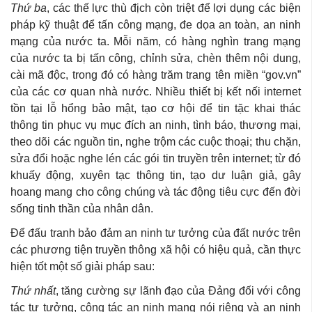
Thứ ba
, các thế lực thù địch còn triệt để lợi dụng các biện
pháp kỹ thuật để tấn công mạng, đe dọa an toàn, an ninh
mạng của nước ta. Mỗi năm, có hàng nghìn trang mạng
của nước ta bị tấn công, chỉnh sửa, chèn thêm nội dung,
cài mã độc, trong đó có hàng trăm trang tên miền “gov.vn”
của các cơ quan nhà nước. Nhiều thiết bị kết nối internet
tồn tại lỗ hổng bảo mật, tạo cơ hội để tin tặc khai thác
thông tin phục vụ mục đích an ninh, tình báo, thương mại,
theo dõi các nguồn tin, nghe trộm các cuộc thoại; thu chặn,
sửa đổi hoặc nghe lén các gói tin truyền trên internet; từ đó
khuấy động, xuyên tạc thông tin, tạo dư luận giả, gây
hoang mang cho công chúng và tác động tiêu cực đến đời
sống tinh thần của nhân dân.
Để đấu tranh bảo đảm an ninh tư tưởng của đất nước trên
các phương tiện truyền thông xã hội có hiệu quả, cần thực
hiện tốt một số giải pháp sau:
Thứ nhất
, tăng cường sự lãnh đạo của Đảng đối với công
tác tư tưởng, công tác an ninh mạng nói riêng và an ninh