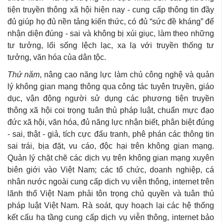
tiện truyền thông xã hội hiện nay - cung cấp thông tin đầy
đủ giúp họ đủ nền tảng kiến thức, có đủ “sức đề kháng” để
nhận diện đúng - sai và không bị xúi giục, làm theo những
tư tưởng, lối sống lệch lạc, xa lạ với truyền thống tư
tưởng, văn hóa của dân tộc.
Thứ năm
, nâng cao năng lực làm chủ công nghệ và quản
lý không gian mạng thông qua công tác tuyên truyền, giáo
dục, vận động người sử dụng các phương tiện truyền
thông xã hội coi trọng tuân thủ pháp luật, chuẩn mực đạo
đức xã hội, văn hóa, đủ năng lực nhận biết, phân biệt đúng
- sai, thật - giả, tích cực đấu tranh, phê phán các thông tin
sai trái, bịa đặt, vu cáo, độc hại trên không gian mạng.
Quản lý chặt chẽ các dịch vụ trên không gian mạng xuyên
biên giới vào Việt Nam; các tổ chức, doanh nghiệp, cá
nhân nước ngoài cung cấp dịch vụ viễn thông, internet trên
lãnh thổ Việt Nam phải tôn trọng chủ quyền và tuân thủ
pháp luật Việt Nam. Rà soát, quy hoạch lại các hệ thống
kết cấu hạ tầng cung cấp dịch vụ viễn thông, internet bảo