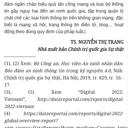
đảm ngăn chặn hiệu quả tấn công mạng và loại bỏ thông
tin gây nguy hại đến an ninh quốc gia; tập trung quản lý
chặt chẽ các loại hình thông tin trên không gian mạng, đặc
biệt là mạng xã hội, trang thông tin điện tử, blog… hoạt
động theo đúng quy định của pháp luật./.
TS. NGUYỄN THỊ TRANG
Nhà xuất bản Chính trị quốc gia Sự thật
----------------------
(1), (2) Xem:
Bộ Công an, Học viện An ninh nhân dân:
Bảo đảm an ninh thông tin trong kỷ nguyên 4.0
, Nxb.
Chính trị quốc gia Sự thật, Hà Nội, 2019, tr. 829, tr. 16 -
17
(3), (5) Xem “Digital 2022:
Vietnam”,
http://datareportal.com/reports/digital-
2022-vietnam
(4)
https://datareportal.com/reports/digital-2022-
global-overview-report?
utm_source=DataReportal&utm_medium=Country_Artic