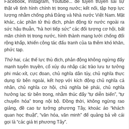
Facebook, Instagram, Youtube... để tuyên truyền sai sự
thật về tình hình chính trị trong nước; kết nối, tập hợp lực
lượng nhằm chống phá Đảng và Nhà nước Việt Nam. Mặt
khác, các phần tử thù địch, phản động từ nước ngoài ra
sức hậu thuẫn, “hà hơi tiếp sức” các đối tượng cơ hội, bất
mãn chính trị trong nước, hình thành mạng lưới chống đối
rộng khắp, khiến công tác đấu tranh của ta thêm khó khăn,
phức tạp.
Thứ hai,
các thế lực thù địch, phản động không ngừng đẩy
mạnh tuyên truyền, cổ xúy du nhập các trào lưu tư tưởng
phi mác-xít, cực đoan, chủ nghĩa dân túy, chủ nghĩa thực
dụng từ bên ngoài, kết hợp với kích động chủ nghĩa cá
nhân, chủ nghĩa cơ hội, chủ nghĩa bè phái, chủ nghĩa
hưởng lạc từ bên trong, nhằm thúc đẩy “tự diễn biến”, “tự
chuyển hóa” trong nội bộ. Đồng thời, không ngừng rao
giảng, đề cao tư tưởng phương Tây, khoác áo “khách
quan học thuật”, “văn hóa, văn minh” để quảng bá về cái
gọi là “các giá trị phương Tây”.