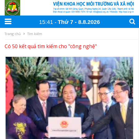
15:41
Thứ 7
8
.
8
.
2026
Trang chủ
Tìm kiếm
Có 50 kết quả tìm kiếm cho "
công nghệ
"